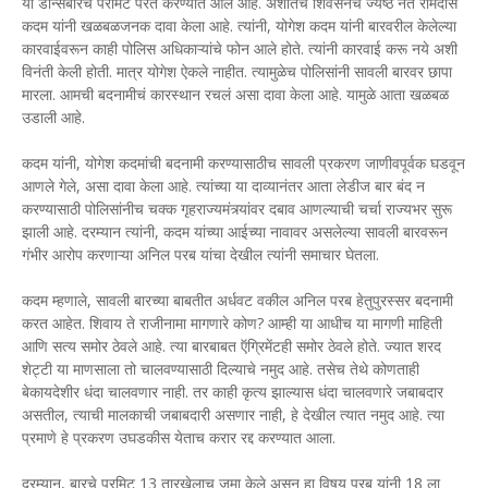
या डान्सबारचे परमिट परत करण्यात आले आहे. अशातच शिवसेनेचे ज्येष्ठ नेते रामदास
कदम यांनी खळबळजनक दावा केला आहे. त्यांनी, योगेश कदम यांनी बारवरील केलेल्या
कारवाईवरून काही पोलिस अधिकाऱ्यांचे फोन आले होते. त्यांनी कारवाई करू नये अशी
विनंती केली होती. मात्र योगेश ऐकले नाहीत. त्यामुळेच पोलिसांनी सावली बारवर छापा
मारला. आमची बदनामीचं कारस्थान रचलं असा दावा केला आहे. यामुळे आता खळबळ
उडाली आहे.
कदम यांनी, योगेश कदमांची बदनामी करण्यासाठीच सावली प्रकरण जाणीवपूर्वक घडवून
आणले गेले, असा दावा केला आहे. त्यांच्या या दाव्यानंतर आता लेडीज बार बंद न
करण्यासाठी पोलिसांनीच चक्क गृहराज्यमंत्र्यांवर दबाव आणल्याची चर्चा राज्यभर सुरू
झाली आहे. दरम्यान त्यांनी, कदम यांच्या आईच्या नावावर असलेल्या सावली बारवरून
गंभीर आरोप करणाऱ्या अनिल परब यांचा देखील त्यांनी समाचार घेतला.
कदम म्हणाले, सावली बारच्या बाबतीत अर्धवट वकील अनिल परब हेतुपुरस्सर बदनामी
करत आहेत. शिवाय ते राजीनामा मागणारे कोण? आम्ही या आधीच या मागणी माहिती
आणि सत्य समोर ठेवले आहे. त्या बारबाबत ऍग्रिमेंटही समोर ठेवले होते. ज्यात शरद
शेट्टी या माणसाला तो चालवण्यासाठी दिल्याचे नमुद आहे. तसेच तेथे कोणताही
बेकायदेशीर धंदा चालवणार नाही. तर काही कृत्य झाल्यास धंदा चालवणारे जबाबदार
असतील, त्याची मालकाची जबाबदारी असणार नाही, हे देखील त्यात नमुद आहे. त्या
प्रमाणे हे प्रकरण उघडकीस येताच करार रद्द करण्यात आला.
दरम्यान, बारचे परमिट 13 तारखेलाच जमा केले असून हा विषय परब यांनी 18 ला