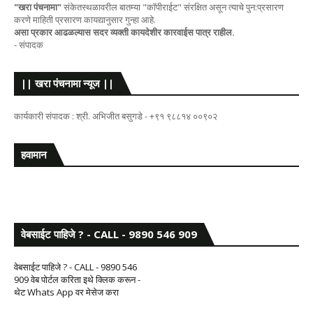
"खरा पंचनामा"
संकेतस्थळावरील बातम्या "कॉपीराईट" संरक्षित असून त्याचे पुन:प्रसारण
करणे माहिती प्रसारण कायद्यानुसार गुन्हा आहे.
असा प्रकार आढळल्यास सदर व्यक्ती कायदेशीर कारवाईस पात्र राहील.
- संपादक
|| खरा पंचनामा न्यूज ||
कार्यकारी संपादक : श्री. अभिजीत बसुगडे - +९१ ९८८१४ ००९०२
हवामान
वेबसाईट पाहिजे ? - CALL - 9890 546 909
वेबसाईट पाहिजे ? - CALL - 9890 546
909 वेब पोर्टल करिता इथे क्लिक करून -
थेट Whats App वर मेसेज करा