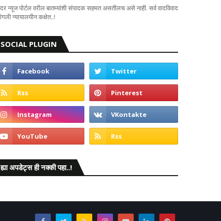
दर न्यूज पोर्टल वरील बातम्यांशी संपादक सहमत असतीलच असे नाही. सर्व वादविवाद
ंगली न्यायालयीन कक्षेत..!
SOCIAL PLUGIN
ह्या अपडेट्स ही नक्की पहा..!