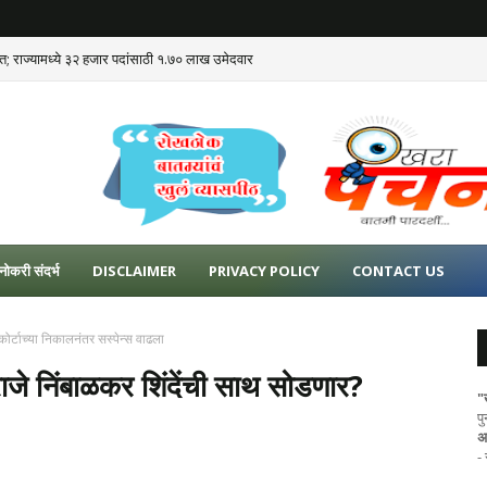
ात; राज्यामध्ये ३२ हजार पदांसाठी १.७० लाख उमेदवार
नोकरी संदर्भ
DISCLAIMER
PRIVACY POLICY
CONTACT US
ोर्टाच्या निकालनंतर सस्पेन्स वाढला
ाजे निंबाळकर शिंदेंची साथ सोडणार?
"
प
अ
-