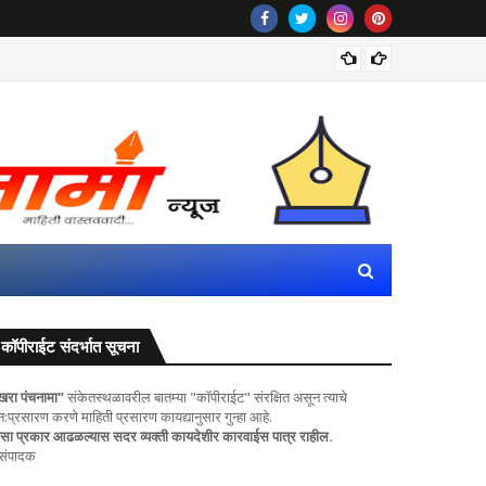
राज्यातील
कॉपीराईट संदर्भात सूचना
खरा पंचनामा"
संकेतस्थळावरील बातम्या "कॉपीराईट" संरक्षित असून त्याचे
ुन:प्रसारण करणे माहिती प्रसारण कायद्यानुसार गुन्हा आहे.
सा प्रकार आढळल्यास सदर व्यक्ती कायदेशीर कारवाईस पात्र राहील.
 संपादक