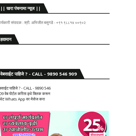
|| खरा पंचनामा न्यूज ||
ार्यकारी संपादक : श्री. अभिजीत बसुगडे - +९१ ९८८१४ ००९०२
हवामान
वेबसाईट पाहिजे ? - CALL - 9890 546 909
ेबसाईट पाहिजे ? - CALL - 9890 546
09 वेब पोर्टल करिता इथे क्लिक करून
 थेट Whats App वर मेसेज करा