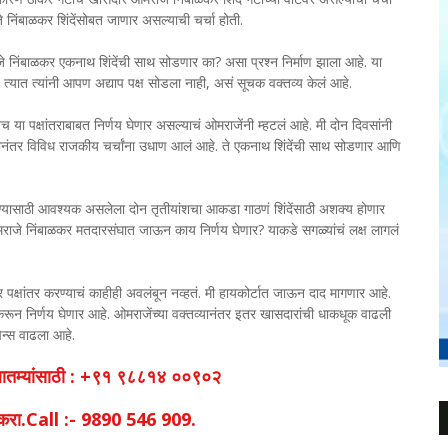
े निंबाळकर शिंदेंसोबत जाणार असल्याची चर्चा होती.
े निंबाळकर एकनाथ शिंदेंची साथ सोडणार का? असा प्रश्न निर्माण झाला आहे. या
 त्यात त्यांनी आपण अद्याप पक्ष सोडला नाही, असं सूचक वक्तव्य केलं आहे.
ा पक्षांतराबाबत निर्णय घेणार असल्याचं ओमराजेंनी म्हटलं आहे. मी दोन दिवसांनी
्तव्यानंतर विविध राजकीय चर्चांना उधाण आलं आहे. ते एकनाथ शिंदेंची साथ सोडणार आणि
ण्यासाठी आवश्यक असलेला दोन तृतीयांशचा आकडा गाठणं शिंदेंसाठी अशक्य होणार
राजे निंबाळकर मतदारसंघात जाऊन काय निर्णय घेणार? याकडे सगळ्यांचं लक्ष लागलं
 पक्षांतर करण्याचं काहीही अवलंबून नव्हतं. मी हायकोर्टात जाऊन दाद मागणार आहे.
 करून निर्णय घेणार आहे. ओमराजेंच्या वक्तव्यानंतर इतर खासदारांची धाकधूक वाढली
ेन्स वाढला आहे.
व बातम्यांसाठी : +९१ ९८८१४ ००९०२
िक करा.Call :- 9890 546 909.