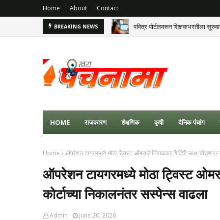
Home
About
Contact
पवित्र पोर्टलवरून शिक्षकभरतीला सुरुव
BREAKING NEWS
HOME
राजकारण
शैक्षणिक
कृषी
दैनिक पंचांग
Home
ऑपरेशन टायगरमध्ये मोठा ट्विस्ट ओमराजे निंबाळकर शिंदेंची साथ सोडणार? क
ऑपरेशन टायगरमध्ये मोठा ट्विस्ट ओमर
कोर्टाच्या निकालनंतर सस्पेन्स वाढला
Admin
June 20, 2026