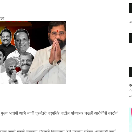
ढला
क
व
9
-
मुख्य आरोपी आणि माजी गृहमंत्री पद्मसिंह पाटील यांच्यासह नऊही आरोपींची कोर्टानं
ारण ठाकरे गटाचे खासदार ओमराजे निंबाळकर शिंदे गटाच्या वाटेवर असल्याची चर्चा