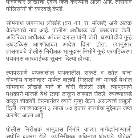
पावणेचार लाखांचा ऐवज जप्त करण्यात आला आहे. तासगाव
पोलिसांनी ही कारवाई केली.
सोमनाथ जगन्नाथ लोखंडे (वय 43, रा. मांजर्डे) असे अटक
केलेल्याचे नाव आहे. पोलीस अधीक्षक डॉ. बसवराज तेली,
अतिरिक्त अधीक्षक आंचल दलाल यांनी चोरी, घरफोडीचे गुन्हे
उघडकिस आणणेबाबत आदेश दिला होता. त्यानुसार
तासगावचे पोलीस निरीक्षक भानुदास निंभोरे गुन्हे प्रगटिकरण
पथकास कारवाईच्या सुचना दिल्या होत्या.
त्याप्रमाणे पथकातील पथकातील सकटे व खोत यांना
गोपनीय बातमीदारा मार्फत बातमी मिळाली की मांजर्डे येथील
सोमनाथ लोखंडे याने ही चोरी केलेली आहे. त्याप्रमाणे
पथकाने मांजर्डे येथे छापा टाकून ताब्यात घेतले. त्याच्याकडे
कसून चौकशी केल्यानंतर त्याने गुन्हा केला असल्याचे कबुली
दिली. त्याच्याकडून ३ लाख ७० हजार रुपयांचा मुद्देमाल जप्त
करणेत आला आहे.
पोलीस निरीक्षक भानुदास निंभोरे यांच्या मार्गदर्शनाखाली
सपोनि बजरंग झेंडे, उपनिरीक्षक अविनाश घोरपडे, पोहेकॉ