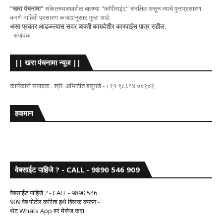
"खरा पंचनामा"
संकेतस्थळावरील बातम्या "कॉपीराईट" संरक्षित असून त्याचे पुन:प्रसारण
करणे माहिती प्रसारण कायद्यानुसार गुन्हा आहे.
असा प्रकार आढळल्यास सदर व्यक्ती कायदेशीर कारवाईस पात्र राहील.
- संपादक
|| खरा पंचनामा न्यूज ||
कार्यकारी संपादक : श्री. अभिजीत बसुगडे - +९१ ९८८१४ ००९०२
हवामान
वेबसाईट पाहिजे ? - CALL - 9890 546 909
वेबसाईट पाहिजे ? - CALL - 9890 546
909 वेब पोर्टल करिता इथे क्लिक करून -
थेट Whats App वर मेसेज करा