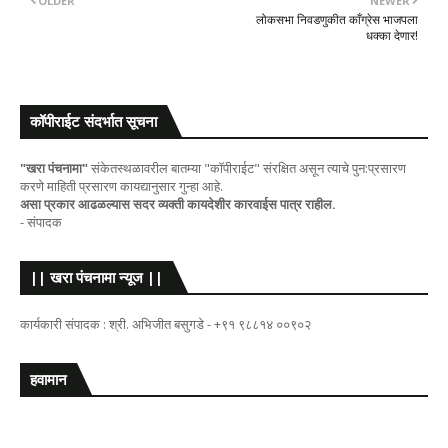
OLDER
NEWER
लोकसभा निवडणुकीत काँग्रेस भाजपला
धक्का देणार!
कॉपीराईट संदर्भात सूचना
"खरा पंचनामा"
संकेतस्थळावरील बातम्या "कॉपीराईट" संरक्षित असून त्याचे पुन:प्रसारण
करणे माहिती प्रसारण कायद्यानुसार गुन्हा आहे.
असा प्रकार आढळल्यास सदर व्यक्ती कायदेशीर कारवाईस पात्र राहील.
- संपादक
|| खरा पंचनामा न्यूज ||
कार्यकारी संपादक : श्री. अभिजीत बसुगडे - +९१ ९८८१४ ००९०२
हवामान