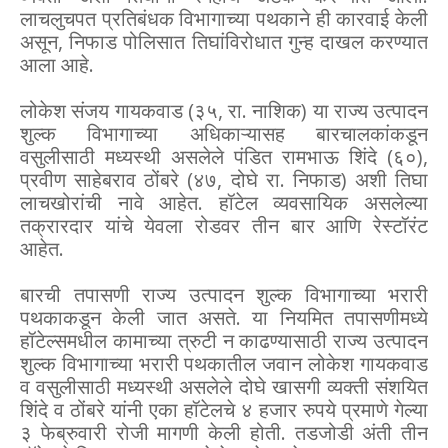
लाचलुचपत प्रतिबंधक विभागाच्या पथकाने ही कारवाई केली
असून, निफाड पोलिसात तिघांविरोधात गुन्ह दाखल करण्यात
आला आहे.
लोकेश संजय गायकवाड (३५, रा. नाशिक) या राज्य उत्पादन
शुल्क विभागाच्या अधिकाऱ्यासह बारचालकांकडून
वसुलीसाठी मध्यस्थी असलेले पंडित रामभाऊ शिंदे (६०),
प्रवीण साहेबराव ठोंबरे (४७, दोघे रा. निफाड) अशी तिघा
लाचखोरांची नावे आहेत. हॉटेल व्यवसायिक असलेल्या
तक्रारदार यांचे येवला रोडवर तीन बार आणि रेस्टॉरंट
आहेत.
बारची तपासणी राज्य उत्पादन शुल्क विभागाच्या भरारी
पथकाकडून केली जात असते. या नियमित तपासणीमध्ये
हॉटेल्समधील कामाच्या त्रुटी न काढण्यासाठी राज्य उत्पादन
शुल्क विभागाच्या भरारी पथकातील जवान लोकेश गायकवाड
व वसुलीसाठी मध्यस्थी असलेले दोघे खासगी व्यक्ती संशयित
शिंदे व ठोंबरे यांनी एका हॉटेलचे ४ हजार रुपये प्रमाणे गेल्या
३ फेब्रुवारी रोजी मागणी केली होती. तडजोडी अंती तीन