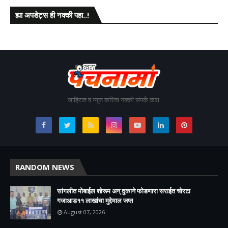
ह्या अपडेट्स ही नक्की पहा..!
जाहिरात व न्यूज करिता नक्की संपर्क करा.
RANDOM NEWS
सांगलीत मोबाईल शोरूम अन् दुकाने फोडणारा सराईत चोरटा
गजाआड११ लाखांचा मुद्देमाल जप्त
August 07, 2026