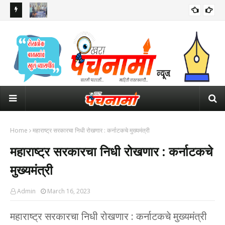
लीत स्थानिक
सांगलीत मोबाईल शोरूम अन् दुकाने फोडणारा सराईत चोरटा गजाआड११ लाखांचा
पवित
मुद्देमाल जप्त
उमे
Home
महाराष्ट्र सरकारचा निधी रोखणार : कर्नाटकचे मुख्यमंत्री
महाराष्ट्र सरकारचा निधी रोखणार : कर्नाटकचे
मुख्यमंत्री
Admin
March 16, 2023
महाराष्ट्र सरकारचा निधी रोखणार : कर्नाटकचे मुख्यमंत्री