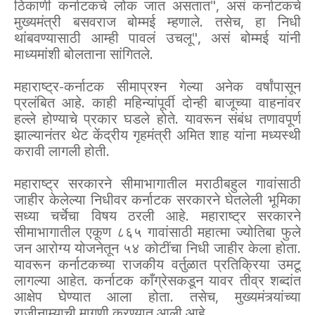
ठिकाणी कर्नाटकचे लोक जात असतात", असं कर्नाटकचे
मुख्यमंत्री बसवराज बोम्मई म्हणाले. तसेच, हा निधी
थांबवण्यासाठी आम्ही पावलं उचलू", असं बोम्मई यांनी
माध्यमांशी बोलताना सांगितले.
महाराष्ट्र-कर्नाटक सीमाप्रश्न गेल्या अनेक वर्षांपासून
प्रलंबित आहे. काही महिन्यांपूर्वी दोन्ही बाजूच्या वाहनांवर
हल्ले होण्याचे प्रकार घडले होते. यावरून संबंध तणावपूर्ण
झाल्यानंतर थेट केंद्रीय गृहमंत्री अमित शाह यांना मध्यस्थी
करावी लागली होती.
महाराष्ट्र सरकारने सीमाभागातील मराठीबहुल गावांसाठी
जाहीर केलेल्या निधीवर कर्नाटक सरकारने घेतलेली भूमिका
सध्या चर्चेचा विषय ठरली आहे. महाराष्ट्र सरकारने
सीमाभागातील एकूण ८६५ गावांसाठी महात्मा ज्योतिबा फुले
जन आरोग्य योजनेतून ५४ कोटींचा निधी जाहीर केला होता.
यावरून कर्नाटकच्या राजकीय वर्तुळात प्रतिक्रिया उमटू
लागल्या आहेत. कर्नाटक काँग्रेसकडून यावर तीव्र शब्दांत
आक्षेप घेण्यात आला होता. तसेच, मुख्यमंत्र्यांच्या
राजीनाम्याची मागणी करण्यात आली आहे.