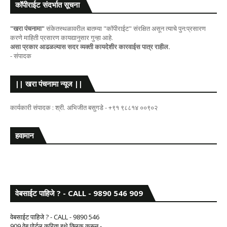
कॉपीराईट संदर्भात सूचना
"खरा पंचनामा"
संकेतस्थळावरील बातम्या "कॉपीराईट" संरक्षित असून त्याचे पुन:प्रसारण
करणे माहिती प्रसारण कायद्यानुसार गुन्हा आहे.
असा प्रकार आढळल्यास सदर व्यक्ती कायदेशीर कारवाईस पात्र राहील.
- संपादक
|| खरा पंचनामा न्यूज ||
कार्यकारी संपादक : श्री. अभिजीत बसुगडे - +९१ ९८८१४ ००९०२
हवामान
वेबसाईट पाहिजे ? - CALL - 9890 546 909
वेबसाईट पाहिजे ? - CALL - 9890 546
909 वेब पोर्टल करिता इथे क्लिक करून -