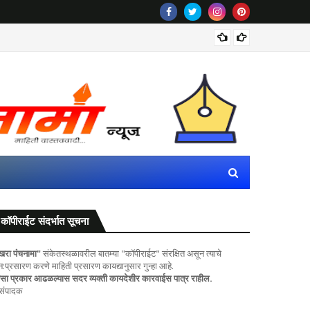
पवित्र प
कॉपीराईट संदर्भात सूचना
खरा पंचनामा"
संकेतस्थळावरील बातम्या "कॉपीराईट" संरक्षित असून त्याचे
ुन:प्रसारण करणे माहिती प्रसारण कायद्यानुसार गुन्हा आहे.
सा प्रकार आढळल्यास सदर व्यक्ती कायदेशीर कारवाईस पात्र राहील.
 संपादक