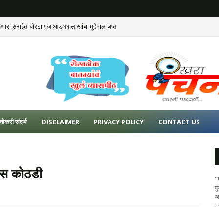
डणारा सराईत चोरटा गजाआड११ लाखांचा मुद्देमाल जप्त
नोकरी संदर्भ
DISCLAIMER
PRIVACY POLICY
CONTACT US
लिस कोठडी
"
प
अ
-