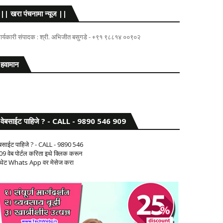
|| खरा पंचनामा न्यूज ||
ार्यकारी संपादक : श्री. अभिजीत बसुगडे - +९१ ९८८१४ ००९०२
हवामान
वेबसाईट पाहिजे ? - CALL - 9890 546 909
ेबसाईट पाहिजे ? - CALL - 9890 546
09 वेब पोर्टल करिता इथे क्लिक करून
 थेट Whats App वर मेसेज करा