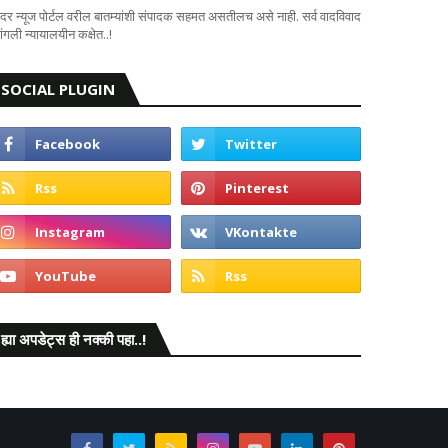
दर न्यूज पोर्टल वरील बातम्यांशी संपादक सहमत असतीलच असे नाही. सर्व वादविवाद
ंगली न्यायालयीन कक्षेत..!
SOCIAL PLUGIN
ह्या अपडेट्स ही नक्की पहा..!