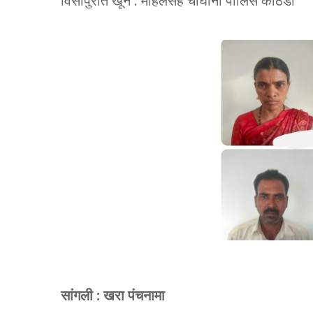
विसापुरात खून : महिलेसह चौघांना पोलिस कोठडी
सांगली : खरा पंचनामा