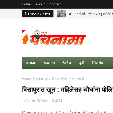
Home
About
Contact
सांगलीत मोबाईल शोरूम अन् दुकाने फो
BREAKING NEWS
HOME
राजकारण
शैक्षणिक
कृषी
दैनिक पंचांग
Home
विसापुरात खून : महिलेसह चौघांना पोलिस कोठडी
विसापुरात खून : महिलेसह चौघांना पो
Admin
March 16, 2023