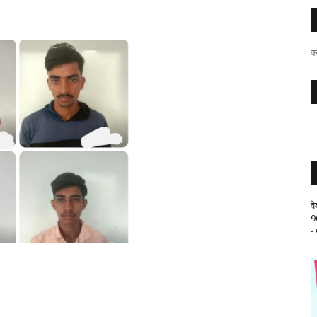
क
व
9
-