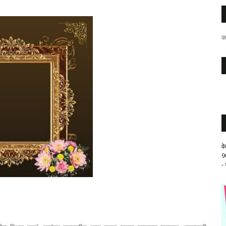
क
व
9
-