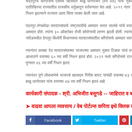
चंद्रपुरचे काँग्रेसचे एकमेव खासदार बाळू धानोरकर (वय ४७) यांचं न
प्रतिक्रिया राज्यातील राजकीय वर्तुळातून वर्तवण्यात येत आहे. २०१९ नंतर
निधन झाल्याने राज्यात आता चिंता व्यक्त केली जात आहे.
पंढरपुर-मंगळवेढा मतदारसंघाचे राष्ट्रवादीचे आमदार भारत भालके यांचे वया
आमदार होते. त्यांना ३० ऑक्टोबर रोजी कोरोनाची लागण झाली होती. त्यानंतर त
नांदेडमधील देगलूर-बिलोरी विधानसभा मतदारसंघातील काँग्रेसचे आमदार रावसा
त्यानंतर कसबा पेठ मतदारसंघाच्या भाजपच्या आमदार मुक्ता टिळक यांचं वय
आजाराने वयाच्या ६० व्या वर्षी निधन झालं होतं. २०२१ मध्ये काँग्रेसचे र
पुण्यात ४६ व्या वर्षी निधन झालं.
त्यानंतर पुणे लोकसभेचे भाजपचे खासदार गिरीश बापट यांचंही वयाच्या ७३ व्या
बाळू धानोरकर यांच वयाच्या ४७ व्या वर्षी निधन झालं आहे.
कार्यकारी संपादक - श्री. अभिजीत बसुगडे -- जाहिरात 
➤ वाढवा आपला व्यवसाय / वेब पोर्टल्स करिता इथे क्ल
Facebook
Twitter