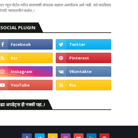
दर न्यूज पोर्टल वरील बातम्यांशी संपादक सहमत असतीलच असे नाही. सर्व वादविवाद
ंगली न्यायालयीन कक्षेत..!
SOCIAL PLUGIN
ह्या अपडेट्स ही नक्की पहा..!