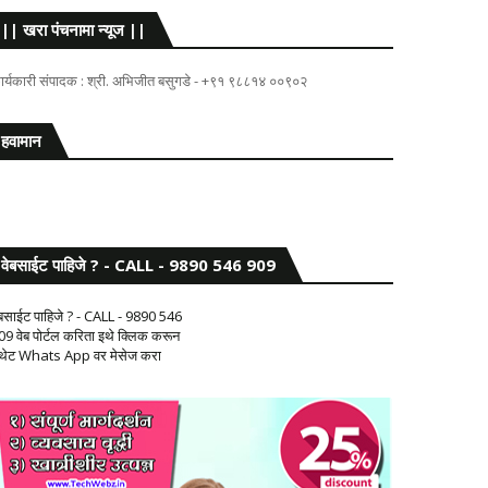
|| खरा पंचनामा न्यूज ||
ार्यकारी संपादक : श्री. अभिजीत बसुगडे - +९१ ९८८१४ ००९०२
हवामान
वेबसाईट पाहिजे ? - CALL - 9890 546 909
ेबसाईट पाहिजे ? - CALL - 9890 546
09 वेब पोर्टल करिता इथे क्लिक करून
 थेट Whats App वर मेसेज करा