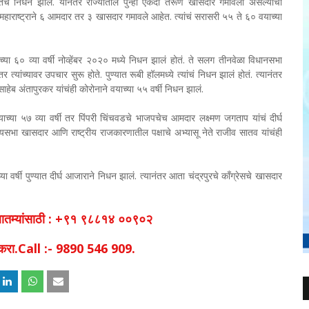
ुकतेच निधन झालं. यानंतर राज्यातील पुन्हा एकदा तरूण खासदार गमावला असल्याची
 महाराष्ट्राने ६ आमदार तर ३ खासदार गमावले आहेत. त्यांचं सरासरी ५५ ते ६० वयाच्या
च्या ६० व्या वर्षी नोव्हेंबर २०२० मध्ये निधन झालं होतं. ते सलग तीनवेळा विधानसभा
्यांच्यावर उपचार सुरू होते. पुण्यात रूबी हॉलमध्ये त्यांचं निधन झालं होतं. त्यानंतर
हेब अंतापुरकर यांचंही कोरोनाने वयाच्या ५५ वर्षी निधन झालं.
ाच्या ५७ व्या वर्षी तर पिंपरी चिंचवडचे भाजपचेच आमदार लक्ष्मण जगताप यांचं दीर्घ
ाज्यसभा खासदार आणि राष्ट्रीय राजकारणातील पक्षाचे अभ्यासू नेते राजीव सातव यांचंही
 वर्षी पुण्यात दीर्घ आजाराने निधन झालं. त्यानंतर आता चंद्रपुरचे काँग्रेसचे खासदार
व बातम्यांसाठी : +९१ ९८८१४ ००९०२
िक करा.Call :- 9890 546 909.