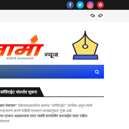
ठाकरेंच्
कॉपीराईट संदर्भात सूचना
खरा पंचनामा"
संकेतस्थळावरील बातम्या "कॉपीराईट" संरक्षित असून त्याचे
ुन:प्रसारण करणे माहिती प्रसारण कायद्यानुसार गुन्हा आहे.
सा प्रकार आढळल्यास सदर व्यक्ती कायदेशीर कारवाईस पात्र राहील.
 संपादक