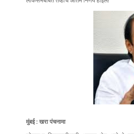
लोकसभेबाबत तेव्हाच अंतिम निर्णय होईल!
मुंबई : खरा पंचनामा