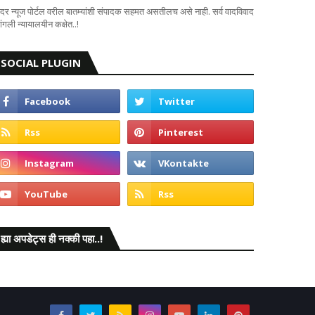
दर न्यूज पोर्टल वरील बातम्यांशी संपादक सहमत असतीलच असे नाही. सर्व वादविवाद
ंगली न्यायालयीन कक्षेत..!
SOCIAL PLUGIN
ह्या अपडेट्स ही नक्की पहा..!