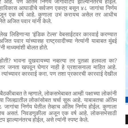
आहे. पण अंतिम निर्णय जागावाटप झाल्यानंतरच होईल.
. महाविकास आघाडीचे सर्वजण एकत्र बसून ४८ जागांचा निर्णय
ा अजून एक वर्ष आहे. कुणाला उभं करायच असेल तर आधीच
ेते अजित पवार यांनी केले.
ार्ह लेख लिहिणाऱ्या 'इंडिक टेल्स' वेबसाईटवर कारवाई करण्यात
ित पवार यांच्यासह राष्ट्रवादीच्या नेत्यांनी याबाबत मुंबई
नी माध्यमांशी बोलत होते.
होती? भावना दुखवायच्या नव्हत्या तर पुतळा हलवला का?
ेला तर जनता खपवून घेणार नाही हे प्रशासनाला माहित आहे.
ा. त्यांच्यावर कारवाई करा. पण तशा प्रकारची कारवाई देखील
 बैठकीबाबत ते म्हणाले, लोकसभेबाबत आम्ही पक्षाच्या लोकांनी
ा जिल्ह्यातील लोकांसोबत चर्चा सुरू आहे. याबाबतचा अंतिम
ागांचा निर्णय घेतील तेव्हाच अंतिम निर्णय होईल. कुणाला
 असतं. निवडणुकीला अजून एक वर्ष आहे. लोकसभेसाठी
 झाल्यानंतरच होईल, असे त्यांनी स्पष्ट केले.