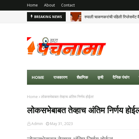
Home
About
Contact
रुपाली चाकणकरांची पहिली रिप्लेसमेंट व
BREAKING NEWS
महाराष्ट्रात वरुणराजाचा जोर कायम; क
HOME
राजकारण
शैक्षणिक
कृषी
दैनिक पंचांग
Home
लोकसभेबाबत तेव्हाच अंतिम निर्णय होईल!
लोकसभेबाबत तेव्हाच अंतिम निर्णय होई
Admin
May 31, 2023