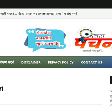
ैशाली नागवडे... महिला आयोगाच्या अध्यक्षपदासाठी आता 4 नावांची चर्चा
ोकणासह पश्चिम महाराष्ट्रात मुसळधार पावसाचा इशारा
नोकरी संदर्भ
DISCLAIMER
PRIVACY POLICY
CONTACT US
ल!
"
प
अ
-