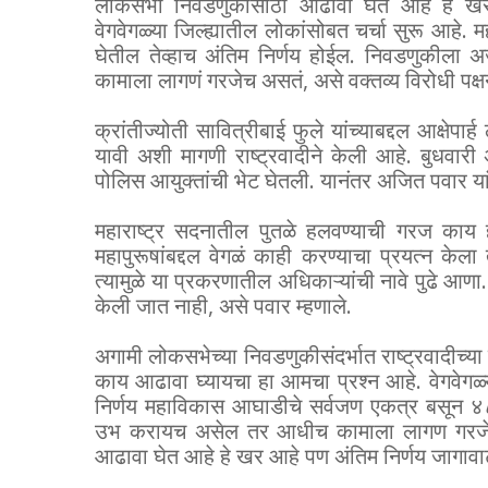
लोकसभा निवडणुकीसाठी आढावा घेत आहे हे खर 
वेगवेगळ्या जिल्ह्यातील लोकांसोबत चर्चा सुरू आहे
घेतील तेव्हाच अंतिम निर्णय होईल. निवडणुकील
कामाला लागणं गरजेच असतं, असे वक्तव्य विरोधी पक्षन
क्रांतीज्योती सावित्रीबाई फुले यांच्याबद्दल आक्षेप
यावी अशी मागणी राष्ट्रवादीने केली आहे. बुधवारी अज
पोलिस आयुक्तांची भेट घेतली. यानंतर अजित पवार यां
महाराष्ट्र सदनातील पुतळे हलवण्याची गरज काय 
महापुरूषांबद्दल वेगळं काही करण्याचा प्रयत्न क
त्यामुळे या प्रकरणातील अधिकाऱ्यांची नावे पुढे आण
केली जात नाही, असे पवार म्हणाले.
अगामी लोकसभेच्या निवडणुकीसंदर्भात राष्ट्रवादीच्या
काय आढावा घ्यायचा हा आमचा प्रश्न आहे. वेगवेगळ्य
निर्णय महाविकास आघाडीचे सर्वजण एकत्र बसून ४८ ज
उभ करायच असेल तर आधीच कामाला लागण गरजेच
आढावा घेत आहे हे खर आहे पण अंतिम निर्णय जागावाटप