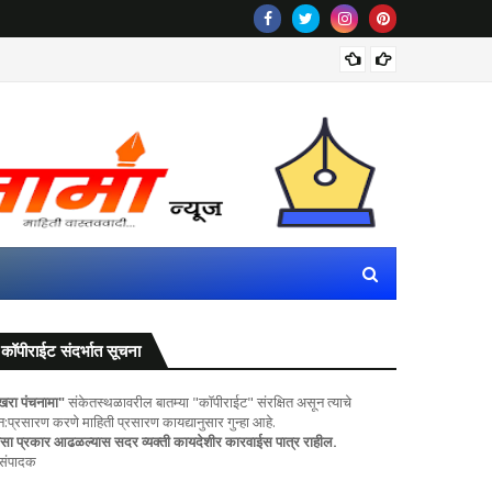
PoP गणपतीं
कॉपीराईट संदर्भात सूचना
खरा पंचनामा"
संकेतस्थळावरील बातम्या "कॉपीराईट" संरक्षित असून त्याचे
ुन:प्रसारण करणे माहिती प्रसारण कायद्यानुसार गुन्हा आहे.
सा प्रकार आढळल्यास सदर व्यक्ती कायदेशीर कारवाईस पात्र राहील.
 संपादक