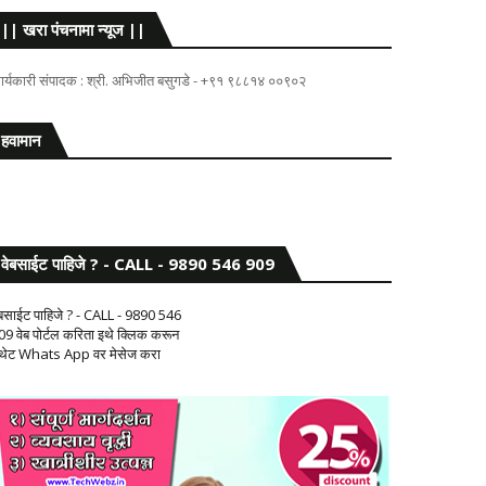
|| खरा पंचनामा न्यूज ||
ार्यकारी संपादक : श्री. अभिजीत बसुगडे - +९१ ९८८१४ ००९०२
हवामान
वेबसाईट पाहिजे ? - CALL - 9890 546 909
ेबसाईट पाहिजे ? - CALL - 9890 546
09 वेब पोर्टल करिता इथे क्लिक करून
 थेट Whats App वर मेसेज करा