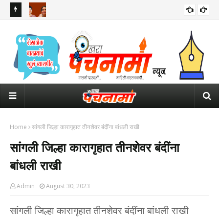
रुपाली चाकणकरांची पहिली रिप्लेसमेंट वैशाली नागवडे... महिला आयोगाच्या
महार
अध्यक्षपदासाठी आता 4 नावांची चर्चा
पाव
Home
सांगली जिल्हा कारागृहात तीनशेवर बंदींना बांधली राखी
सांगली जिल्हा कारागृहात तीनशेवर बंदींना
बांधली राखी
Admin
August 30, 2023
सांगली जिल्हा कारागृहात तीनशेवर बंदींना बांधली राखी