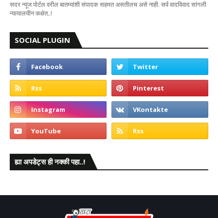
सदर न्यूज पोर्टल वरील बातम्यांशी संपादक सहमत असतीलच असे नाही. सर्व वादविवाद सांगली
न्यायालयीन कक्षेत..!
SOCIAL PLUGIN
ह्या अपडेट्स ही नक्की पहा..!