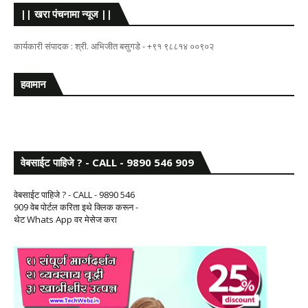
|| खरा पंचनामा न्यूज ||
कार्यकारी संपादक : श्री. अभिजीत बसुगडे - +९१ ९८८१४ ००९०२
हवामान
वेबसाईट पाहिजे ? - CALL - 9890 546 909
वेबसाईट पाहिजे ? - CALL - 9890 546
909 वेब पोर्टल करिता इथे क्लिक करून -
थेट Whats App वर मेसेज करा