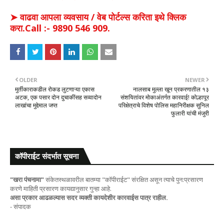
➤ वाढवा आपला व्यवसाय / वेब पोर्टल्स करिता इथे क्लिक
करा.Call :- 9890 546 909.
OLDER
NEWER
मुर्तीकाराकडील रोकड लुटणाऱ्या एकास
नालसाब मुल्ला खून प्रकरणातील १३
अटक, एक पसार दोन दुचाकींसह सव्वादोन
संशयितांवर मोकाअंतर्गत कारवाई! कोल्हापूर
लाखांचा मुद्देमाल जप्त
परिक्षेत्राचे विशेष पोलिस महानिरीक्षक सुनिल
फुलारी यांची मंजुरी
कॉपीराईट संदर्भात सूचना
"खरा पंचनामा"
संकेतस्थळावरील बातम्या "कॉपीराईट" संरक्षित असून त्याचे पुन:प्रसारण
करणे माहिती प्रसारण कायद्यानुसार गुन्हा आहे.
असा प्रकार आढळल्यास सदर व्यक्ती कायदेशीर कारवाईस पात्र राहील.
- संपादक