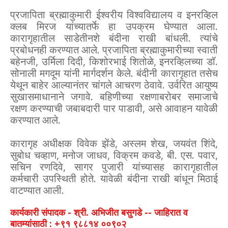
प्रजापिता ब्रह्माकुमारी ईश्‍वरीय विश्‍वविद्यालय व इनरव्हिल
क्लब मिरज यांच्यातर्फे हा उपक्रम घेण्यात आला.
कारागृहातील साडेतीनशे बंदीना राखी बांधली. त्यांचे
प्रबोधनही करण्यात आले. प्रजापिता ब्रह्माकुमारीच्या स्वाती
बहेनजी, उर्मिला दिदी, किशोरभाई शितोळे, इनरव्हिलच्या डॉ.
सोनाली मगदूम यांनी मार्गदर्शन केले. बंदीनी कारागृहात तसेच
येथून बाहेर आल्यानंतर चांगले आचरण ठेवावे. उर्वरित आयुष्य
सुखासमाधानाने जगावे. बहिणीच्या रक्षणाबरोबर समाजाचे
रक्षण करण्याची जबाबदारी पार पाडावी, असे आवाहन यावेळी
करण्यात आले.
कारागृह अधीक्षक विवेक झेंडे, अस्लम शेख, जयवंत शिंदे,
सुबोध चव्हाण, मनोज जाधव, विक्रम कवडे, बी. एस. पवार,
सचिन रणदिवे, सागर पुजारी यांच्यासह कारागृहातील
कर्मचारी उपस्थिती होते. यावेळी बंदीना राखी बांधून मिठाई
वाटण्यात आली.
कार्यकारी संपादक - श्री. अभिजीत बसुगडे -- जाहिरात व
बातम्यांसाठी : +९१ ९८८१४ ००९०२