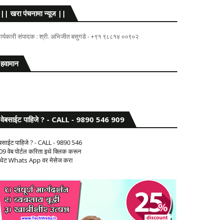
|| खरा पंचनामा न्यूज ||
ार्यकारी संपादक : श्री. अभिजीत बसुगडे - +९१ ९८८१४ ००९०२
हवामान
वेबसाईट पाहिजे ? - CALL - 9890 546 909
ेबसाईट पाहिजे ? - CALL - 9890 546
09 वेब पोर्टल करिता इथे क्लिक करून
 थेट Whats App वर मेसेज करा