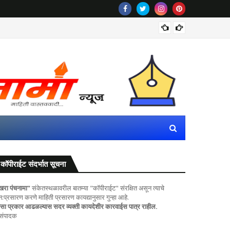
रीलला सा
कॉपीराईट संदर्भात सूचना
खरा पंचनामा"
संकेतस्थळावरील बातम्या "कॉपीराईट" संरक्षित असून त्याचे
ुन:प्रसारण करणे माहिती प्रसारण कायद्यानुसार गुन्हा आहे.
सा प्रकार आढळल्यास सदर व्यक्ती कायदेशीर कारवाईस पात्र राहील.
 संपादक