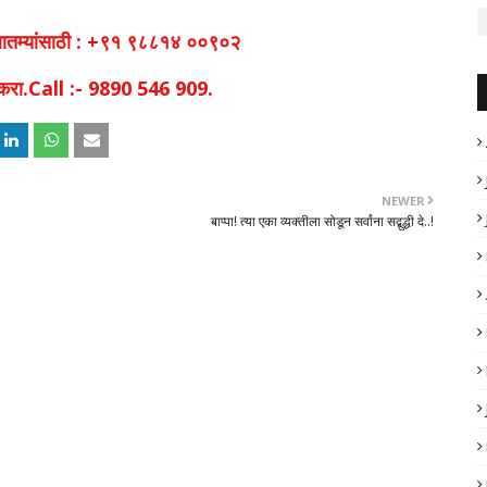
व बातम्यांसाठी : +९१ ९८८१४ ००९०२
िक करा.Call :- 9890 546 909.
NEWER
बाप्पा! त्या एका व्यक्तीला सोडून सर्वांना सद्बुद्धी दे..!