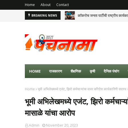
Home
About
Contact
कॉकरोच जनता पार्टीची राष्ट्रीय कार्य
BREAKING NEWS
HOME
राजकारण
शैक्षणिक
कृषी
दैनिक पंचांग
Home
भूमी अभिलेखमध्ये एजंट, झिरो कर्मचाऱ्यांचा वावर कॉंग्रेस कार्यकारिणी सदस
भूमी अभिलेखमध्ये एजंट, झिरो कर्मचाऱ्
मासाळे यांचा आरोप
Admin
November 20, 2023