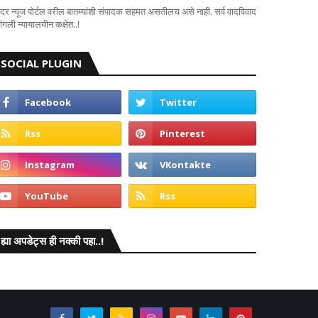
दर न्यूज पोर्टल वरील बातम्यांशी संपादक सहमत असतीलच असे नाही. सर्व वादविवाद
ंगली न्यायालयीन कक्षेत..!
SOCIAL PLUGIN
ह्या अपडेट्स ही नक्की पहा..!