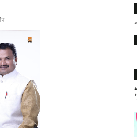
ोप
क
व
9
-