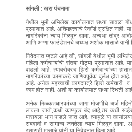
सांगली : खरा पंचनामा
येथील भूमी अभिलेख कार्यालयात सध्या सावळा गोंध
प्रमाणात आहे. अतिमहत्त्वाचे रेकॉर्ड सुरक्षित नाह
नागरिकांना न्याय मिळवून द्यावा. अन्यथा तीव्र आं
आणि अण्णा फाउंडेशनचे अध्यक्ष अशोक मासाळे यांनी जि
निवेदनात म्हटले आहे की, सांगली येथील भूमी अभिले
महिला कर्मचाऱ्यांची संख्या मोठ्या प्रमाणात आहे.
वाढली आहे. त्याबरोबरच झिरो कर्मचाऱ्यांच्या हाता
नागरिकांच्या कामाकडे जाणिवपूर्वक दुर्लक्ष होत आहे.
आहे. अनेक महत्त्वाची कागदपत्रे झिरो कर्मचारी व 
काम होत नाही. अशी या कार्यालयात सध्या स्थिती आह
अनेक मिळकतधारकांच्या जागा मोजणीचे अर्ज महिनो
लावला जातो,कधी काप्युटर बंद आहे,तर कधी सर्व
मारायला भाग पाडले जात आहे. त्यामुळे या कार्याल
राबवावी व सामान्य जनतेला न्याय मिळवून द्यावा. 
इशाराही मासाळे यांनी या निवेदनात दिला आहे.