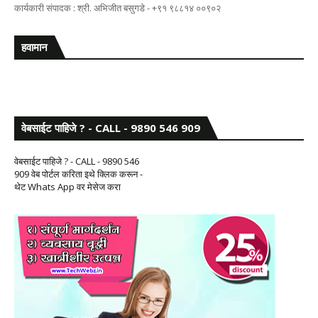
कार्यकारी संपादक : श्री. अभिजीत बसुगडे - +९१ ९८८१४ ००९०२
हवामान
वेबसाईट पाहिजे ? - CALL - 9890 546 909
वेबसाईट पाहिजे ? - CALL - 9890 546
909 वेब पोर्टल करिता इथे क्लिक करून -
थेट Whats App वर मेसेज करा