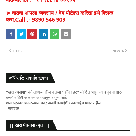
➤ वाढवा आपला व्यवसाय / वेब पोर्टल्स करिता इथे क्लिक
करा.Call :- 9890 546 909.
OLDER
NEWER
कॉपीराईट संदर्भात सूचना
"खरा पंचनामा"
संकेतस्थळावरील बातम्या "कॉपीराईट" संरक्षित असून त्याचे पुन:प्रसारण
करणे माहिती प्रसारण कायद्यानुसार गुन्हा आहे.
असा प्रकार आढळल्यास सदर व्यक्ती कायदेशीर कारवाईस पात्र राहील.
- संपादक
|| खरा पंचनामा न्यूज ||