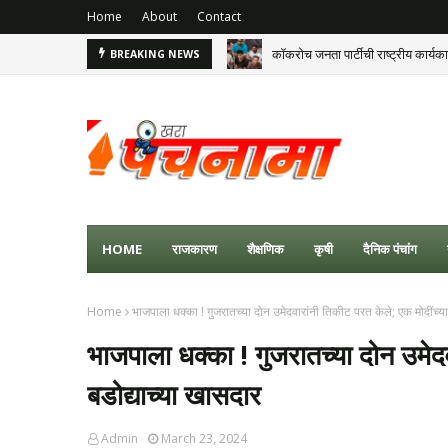
Home
About
Contact
कॉकरोच जनता पार्टीची राष्ट्रीय कार्य
BREAKING NEWS
HOME
राजकारण
शैक्षणिक
कृषी
दैनिक पंचांग
Home
भाजपाला धक्का ! गुजरातच्या दोन उमेदवारांनी तिकीट परत केले; एक मोदींच्या
भाजपाला धक्का ! गुजरातच्या दोन उमेदव
बडोद्याच्या खासदार
Admin
March 23, 2024