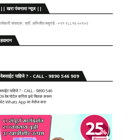
|| खरा पंचनामा न्यूज ||
ार्यकारी संपादक : श्री. अभिजीत बसुगडे - +९१ ९८८१४ ००९०२
हवामान
वेबसाईट पाहिजे ? - CALL - 9890 546 909
ेबसाईट पाहिजे ? - CALL - 9890 546
09 वेब पोर्टल करिता इथे क्लिक करून
 थेट Whats App वर मेसेज करा