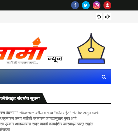
रीलला सा
कॉपीराईट संदर्भात सूचना
खरा पंचनामा"
संकेतस्थळावरील बातम्या "कॉपीराईट" संरक्षित असून त्याचे
ुन:प्रसारण करणे माहिती प्रसारण कायद्यानुसार गुन्हा आहे.
सा प्रकार आढळल्यास सदर व्यक्ती कायदेशीर कारवाईस पात्र राहील.
 संपादक