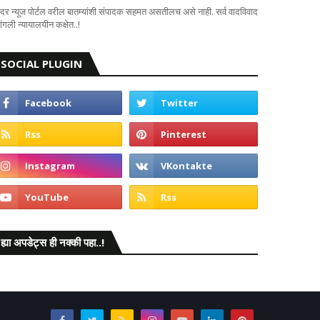
दर न्यूज पोर्टल वरील बातम्यांशी संपादक सहमत असतीलच असे नाही. सर्व वादविवाद
ंगली न्यायालयीन कक्षेत..!
SOCIAL PLUGIN
ह्या अपडेट्स ही नक्की पहा..!