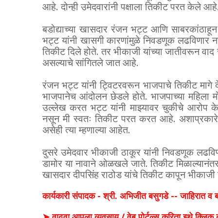
आहे. दोन्ही उमेदवारांनी पक्षाला तिकीट परत केले आहे
बडोद्याच्या खासदार रंजन भट्ट आणि साबरकांठाहू
भट्ट यांनी खासगी कारणांमुळे निवडणूक लढविणार ना
तिकीट दिले होते. तर भीकाजी यांच्या जातीवरून वाद सु
असल्याचे सांगितले जात आहे.
रंजन भट्ट यांनी ट्विटरवरून भाजपाचे तिकीट मागे देत
भाजपानेच आंदोलन छेडले होते. भाजपाच्या महिला मोर्च
उल्लेख करत भट्ट यांनी माझ्यावर चुकीचे आरोप केल
नसून मी स्वतः तिकीट परत करत आहे. अशाप्रकारे व
असेही त्या म्हणाल्या आहेत.
दुसरे उमेदवार भीकाजी ठाकूर यांनी निवडणूक लढविण्य
डामोर या नावाने ओळखले जाते. तिकीट मिळाल्यानंतर 
खासदार दीपसिंह राठोड यांचे तिकीट कापून भीकाजी य
कार्यकारी संपादक - श्री. अभिजीत बसुगडे -- जाहिरात 
➤ वाढवा आपला व्यवसाय / वेब पोर्टल्स करिता इथे क्ल