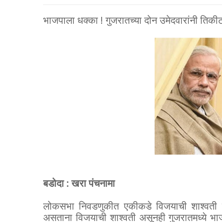
भाजपाला धक्का ! गुजरातच्या दोन उमेदवारांनी तिकीट 
बडोदा : खरा पंचनामा
लोकसभा निवडणुकीत एकीकडे विजयाची शाश्वती न
असताना विजयाची शाश्वती असूनही गुजरातमध्ये भाज