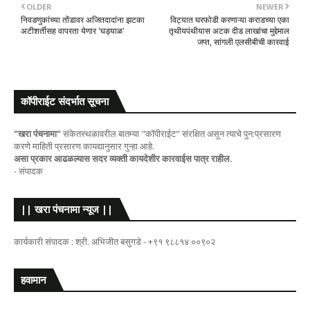
OLDER
NEWER
निवडणुकांच्या तोंडावर अजितदादांना झटका
विट्यात घरफोडी करणाऱ्या कराडच्या एका
अटीशर्तीसह वापरता येणार 'घड्याळ'
तृथीयपंथीयास अटक दीड लाखांचा मुद्देमाल
जप्त, सांगली एलसीबीची कारवाई
कॉपीराईट संदर्भात सूचना
"खरा पंचनामा"
संकेतस्थळावरील बातम्या "कॉपीराईट" संरक्षित असून त्याचे पुन:प्रसारण
करणे माहिती प्रसारण कायद्यानुसार गुन्हा आहे.
असा प्रकार आढळल्यास सदर व्यक्ती कायदेशीर कारवाईस पात्र राहील.
- संपादक
|| खरा पंचनामा न्यूज ||
कार्यकारी संपादक : श्री. अभिजीत बसुगडे - +९१ ९८८१४ ००९०२
हवामान