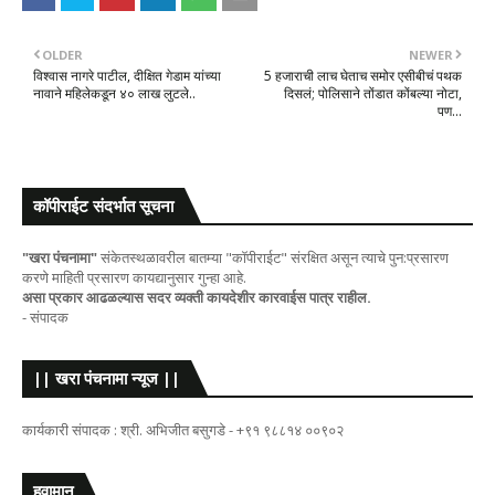
OLDER
NEWER
विश्वास नागरे पाटील, दीक्षित गेडाम यांच्या
5 हजाराची लाच घेताच समोर एसीबीचं पथक
नावाने महिलेकडून ४० लाख लुटले..
दिसलं; पोलिसाने तोंडात कोंबल्या नोटा,
पण...
कॉपीराईट संदर्भात सूचना
"खरा पंचनामा"
संकेतस्थळावरील बातम्या "कॉपीराईट" संरक्षित असून त्याचे पुन:प्रसारण
करणे माहिती प्रसारण कायद्यानुसार गुन्हा आहे.
असा प्रकार आढळल्यास सदर व्यक्ती कायदेशीर कारवाईस पात्र राहील.
- संपादक
|| खरा पंचनामा न्यूज ||
कार्यकारी संपादक : श्री. अभिजीत बसुगडे - +९१ ९८८१४ ००९०२
हवामान