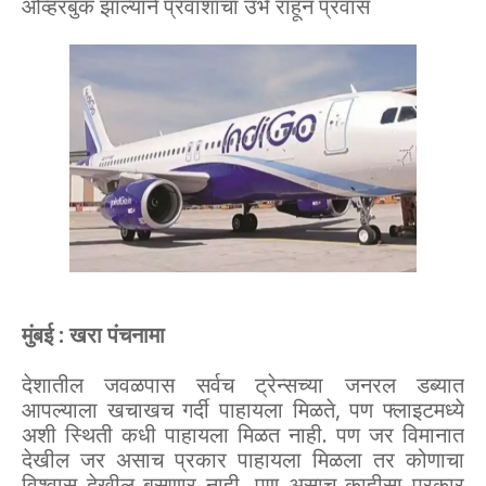
ओव्हरबुक झाल्याने प्रवाशाचा उभे राहून प्रवास
मुंबई : खरा पंचनामा
देशातील जवळपास सर्वच ट्रेन्सच्या जनरल डब्यात
आपल्याला खचाखच गर्दी पाहायला मिळते, पण फ्लाइटमध्ये
अशी स्थिती कधी पाहायला मिळत नाही. पण जर विमानात
देखील जर असाच प्रकार पाहायला मिळला तर कोणाचा
विश्वास देखील बसणार नाही. पण असाच काहीसा प्रकार