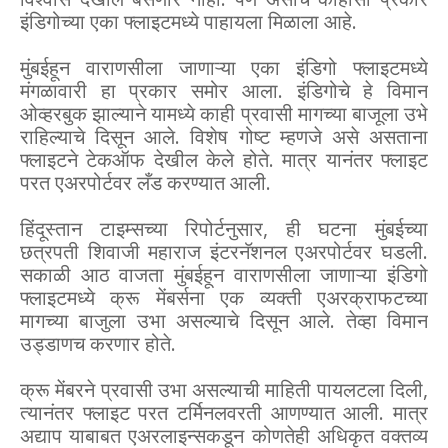
इंडिगोच्या एका फ्लाइटमध्ये पाहायला मिळाला आहे.
मुंबईहून वाराणसीला जाणाऱ्या एका इंडिगो फ्लाइटमध्ये
मंगळावारी हा प्रकार समोर आला. इंडिगोचे हे विमान
ओव्हरबुक झाल्याने यामध्ये काही प्रवासी मागच्या बाजूला उभे
राहिल्याचे दिसून आले. विशेष गोष्ट म्हणजे असे असताना
फ्लाइटने टेकऑफ देखील केले होते. मात्र यानंतर फ्लाइट
परत एअरपोर्टवर लँड करण्यात आली.
हिंदूस्तान टाइम्सच्या रिपोर्टनुसार, ही घटना मुंबईच्या
छत्रपती शिवाजी महाराज इंटरनॅशनल एअरपोर्टवर घडली.
सकाळी आठ वाजता मुंबईहून वाराणसीला जाणाऱ्या इंडिगो
फ्लाइटमध्ये क्रू मेंबर्सना एक व्यक्ती एअरक्राफटच्या
मागच्या बाजुला उभा असल्याचे दिसून आले. तेव्हा विमान
उड्डाणच करणार होते.
क्रू मेंबरने प्रवासी उभा असल्याची माहिती पायलटला दिली,
त्यानंतर फ्लाइट परत टर्मिनलवरती आणण्यात आली. मात्र
अद्याप याबाबत एअरलाइन्सकडून कोणतेही अधिकृत वक्तव्य