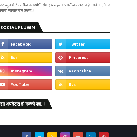
दर न्यूज पोर्टल वरील बातम्यांशी संपादक सहमत असतीलच असे नाही. सर्व वादविवाद
ंगली न्यायालयीन कक्षेत..!
SOCIAL PLUGIN
ह्या अपडेट्स ही नक्की पहा..!