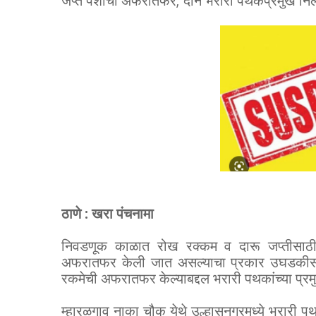
जप्त पैशांची अफरातफर; दोन भरारी पथकप्रमुख निल
ठाणे : खरा पंचनामा
निवडणूक काळात रोख रक्कम व दारू जप्तीसाठी स
अफरातफर केली जात असल्याचा प्रकार उघडकीस आला
रकमेची अफरातफर केल्याबद्दल भरारी पथकांच्या प्रम
म्हारळगाव नाका चौक येथे उल्हासनगरमध्ये भरारी प