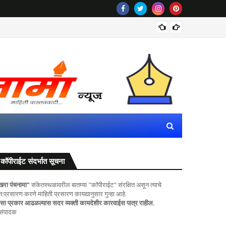
राज्यातील
कॉपीराईट संदर्भात सूचना
खरा पंचनामा"
संकेतस्थळावरील बातम्या "कॉपीराईट" संरक्षित असून त्याचे
ुन:प्रसारण करणे माहिती प्रसारण कायद्यानुसार गुन्हा आहे.
सा प्रकार आढळल्यास सदर व्यक्ती कायदेशीर कारवाईस पात्र राहील.
 संपादक