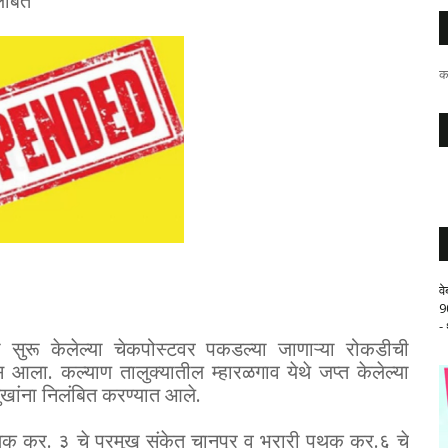
ंबित
क
व
9
-
ुरू केलेल्या चेकपोस्टवर पकडल्या जाणाऱ्या रोकडीची
. कल्याण तालुक्यातील म्हारळगाव येथे जप्त केलेल्या
ुखांना निलंबित करण्यात आले.
थक क्र. ३ चे प्रमुख संकेत चानपूर व भरारी पथक क्र.६ चे