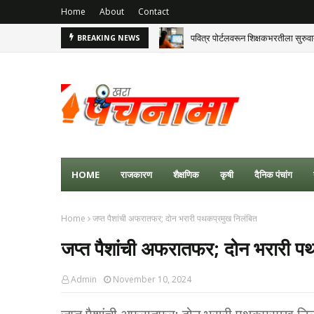
Home
About
Contact
पवित्र पोर्टलवरून शिक्षकभरतीला सुरुव
BREAKING NEWS
HOME
राजकारण
शैक्षणिक
कृषी
दैनिक पंचांग
Home
जप्त पैशांची अफरातफर; दोन भरारी पथकप्रमुख निलंबित
जप्त पैशांची अफरातफर; दोन भरारी प
Admin
November 10, 2024