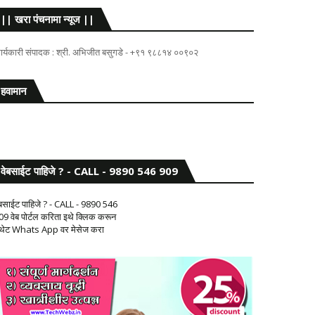
|| खरा पंचनामा न्यूज ||
ार्यकारी संपादक : श्री. अभिजीत बसुगडे - +९१ ९८८१४ ००९०२
हवामान
वेबसाईट पाहिजे ? - CALL - 9890 546 909
ेबसाईट पाहिजे ? - CALL - 9890 546
09 वेब पोर्टल करिता इथे क्लिक करून
 थेट Whats App वर मेसेज करा