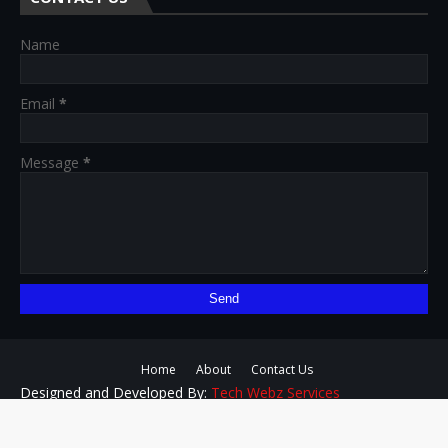
Name
Email
*
Message
*
Home
About
Contact Us
Designed and Developed By:
Tech Webz Services