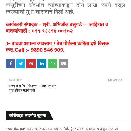
कसुरीच्या संदर्भात त्यांच्याकडून दोन लाख रुपये वसूल
करण्याची मुभा शासनाने दिली आहे.
कार्यकारी संपादक - श्री. अभिजीत बसुगडे -- जाहिरात व
बातम्यांसाठी : +९१ ९८८१४ ००९०२
➤ वाढवा आपला व्यवसाय / वेब पोर्टल्स करिता इथे क्लिक
करा.Call :- 9890 546 909.
OLDER
NEWER
राज्यातील 'या' विधानसभा मतदारसंघात
पुन्हा होणार मतमोजणी
कॉपीराईट संदर्भात सूचना
"खरा पंचनामा"
संकेतस्थळावरील बातम्या "कॉपीराईट" संरक्षित असून त्याचे पुन:प्रसारण