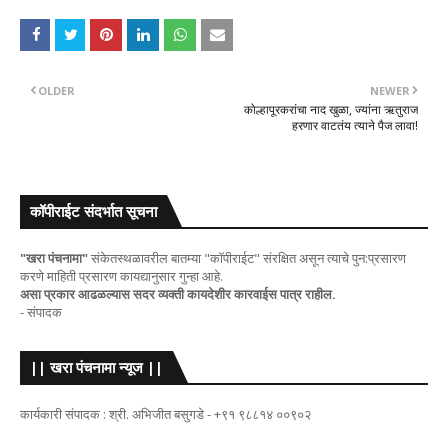
OLDER
NEWER
कोल्हापूरकरांचा नाद खुळा, ज्यांना ऋतुराज
हरणार वाटतंय त्याने पैज लावा!
कॉपीराईट संदर्भात सूचना
"खरा पंचनामा"
संकेतस्थळावरील बातम्या "कॉपीराईट" संरक्षित असून त्याचे पुन:प्रसारण
करणे माहिती प्रसारण कायद्यानुसार गुन्हा आहे.
असा प्रकार आढळल्यास सदर व्यक्ती कायदेशीर कारवाईस पात्र राहील.
- संपादक
|| खरा पंचनामा न्यूज ||
कार्यकारी संपादक : श्री. अभिजीत बसुगडे - +९१ ९८८१४ ००९०२