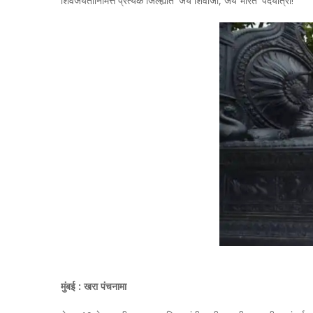
शिवजयंतीनिमित्त प्रत्येक जिल्ह्यात 'जय शिवाजी, जय भारत' पदयात्रा!
मुंबई : खरा पंचनामा