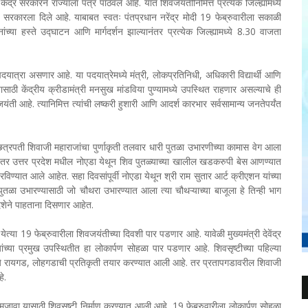
ंद्र सरकारने राज्याला पत्र पाठवले आहे. यात शिवजयंतीनिमित्त प्रत्येक जिल्ह्यामध्ये
सरकारला दिले आहे. याबाबत स्वतः पंतप्रधान नरेंद्र मोदी 19 फेब्रुवारीला सकाळी
्या हस्ते उद्घाटन आणि मार्गदर्शन झाल्यानंतर प्रत्येक जिल्ह्यामध्ये 8.30 वाजता
ी पदयात्रा असणार आहे. या पदयात्रेमध्ये मंत्री, लोकप्रतिनिधी, अधिकारी विद्यार्थी आणि
साठी केंद्रीय क्रीडामंत्री मनसुख मांडविया पुण्यामध्ये उपस्थित राहणार असल्याचे ही
ती आहे. त्यानिमित्त त्यांची लष्करी हुशारी आणि आदर्श कारभार सर्वसामान्य जनतेपर्यंत
छत्रपती शिवाजी महाराजांचा पुर्णाकृती तलवार धारी पुतळा उभारणीच्या कामास वेग आला
. तर उत्तर प्रदेश मधील नोएडा येथून शिव पुतळ्याच्या खालील खडकरुपी बेस आणण्यात
ण्यात आले आहेत. सहा दिवसांपूर्वी नोएडा येथून श्री राम सुतार आर्ट क्रीएशन यांच्या
वपुतळा उभारण्यासाठी जो चौथरा उभारण्यात आला त्या चौथऱ्याच्या बाजूला हे तिन्ही भाग
दिशेने पाहताना दिसणार आहेत.
्पण येत्या 19 फेब्रुवारीला शिवजयंतीच्या दिवशी पार पडणार आहे. यावेळी मुख्यमंत्री देवेंद्र
्या प्रमुख उपस्थितीत हा लोकार्पण सोहळा पार पडणार आहे. शिवसृष्टीच्या पहिल्या
ामध्ये रायगड, लोहगडाची प्रतिकृती तयार करण्यात आली आहे. तर प्रतापगडावरील शिवाजी
े.
ावा यासाठी शिवसृष्टी निर्माण करण्यात आली आहे. 19 फेब्रुवारीला लोकार्पण सोहळा