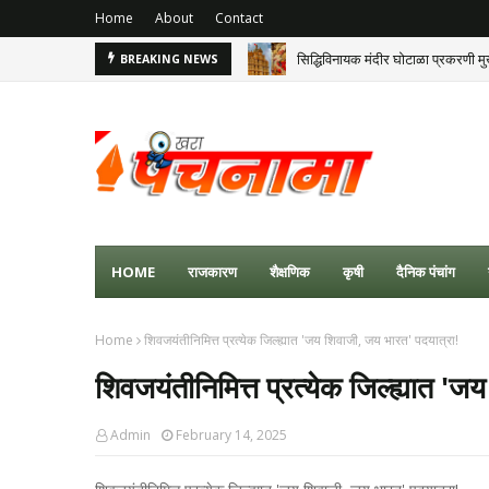
Home
About
Contact
सिद्धिविनायक मंदीर घोटाळा प्रकरणी मुख
'जमत नसेल तर काम सोडून द्या'FDA अधिका
BREAKING NEWS
HOME
राजकारण
शैक्षणिक
कृषी
दैनिक पंचांग
Home
शिवजयंतीनिमित्त प्रत्येक जिल्ह्यात 'जय शिवाजी, जय भारत' पदयात्रा!
शिवजयंतीनिमित्त प्रत्येक जिल्ह्यात '
Admin
February 14, 2025