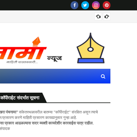
सलमान खान
कॉपीराईट संदर्भात सूचना
खरा पंचनामा"
संकेतस्थळावरील बातम्या "कॉपीराईट" संरक्षित असून त्याचे
ुन:प्रसारण करणे माहिती प्रसारण कायद्यानुसार गुन्हा आहे.
सा प्रकार आढळल्यास सदर व्यक्ती कायदेशीर कारवाईस पात्र राहील.
 संपादक