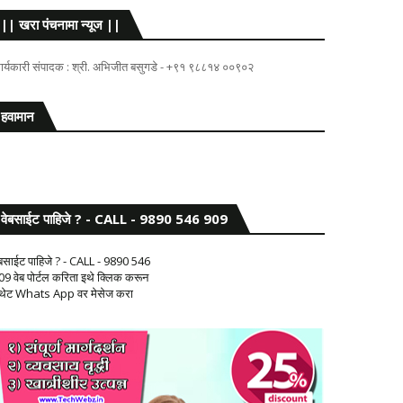
|| खरा पंचनामा न्यूज ||
ार्यकारी संपादक : श्री. अभिजीत बसुगडे - +९१ ९८८१४ ००९०२
हवामान
वेबसाईट पाहिजे ? - CALL - 9890 546 909
ेबसाईट पाहिजे ? - CALL - 9890 546
09 वेब पोर्टल करिता इथे क्लिक करून
 थेट Whats App वर मेसेज करा