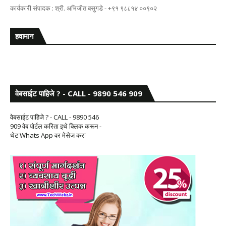
कार्यकारी संपादक : श्री. अभिजीत बसुगडे - +९१ ९८८१४ ००९०२
हवामान
वेबसाईट पाहिजे ? - CALL - 9890 546 909
वेबसाईट पाहिजे ? - CALL - 9890 546
909 वेब पोर्टल करिता इथे क्लिक करून -
थेट Whats App वर मेसेज करा