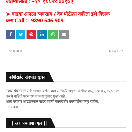
बातम्यांसाठी : +९१ ९८८१४ ००९०२
➤ वाढवा आपला व्यवसाय / वेब पोर्टल्स करिता इथे क्लिक
करा.Call :- 9890 546 909.
OLDER
NEWER
कॉपीराईट संदर्भात सूचना
"खरा पंचनामा"
संकेतस्थळावरील बातम्या "कॉपीराईट" संरक्षित असून त्याचे पुन:प्रसारण
करणे माहिती प्रसारण कायद्यानुसार गुन्हा आहे.
असा प्रकार आढळल्यास सदर व्यक्ती कायदेशीर कारवाईस पात्र राहील.
- संपादक
|| खरा पंचनामा न्यूज ||