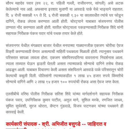
सौरभ महादेव पवार (वय २२, रा. पहिली गल्ली, राजीवनगर, सांगली) असे अटक
केलेल्याचे नाव आहे. अफसाना इरशाद मुलाणी या आरवाडे पार्क येथे भाड्याने राहतात.
दि. ४ रोजी सकाळी ११ ते दि. ६ रोजी सकाळी ९.३० या कालावधीत त्यांचे घर फोडून
दागिने, रोकड लंपास करण्यात आली होती. चोरट्याने याबाबत संजयनगर पोलीस
ठाण्यात नोंद करण्यात आली होती. यातील चोरट्याला पकडण्यासाठी निरीक्षक शिंदे यांनी
सहायक निरीक्षक पंकज पवार यांचे पथक तयार केले होते.
संजयनगर येथील मंगळवार बाजार येथील मनपाच्या गाळ्यानजीक एकजण चोरीचा ऐवज
विक्री करण्यासाठी येणार असल्याची माहिती पथकाला मिळाली होती. त्यानुसार पथकाने
परिसरात सापळा लावला होता. एकजण संशयिस्पदरित्या वावरताना निदर्शनास आला.
त्याला ताब्यात घेऊन झडती घेतली असता त्याच्याकडे सोन्याचे दागिने तसेच रोकड
आढळून आली. याबाबत विचारणा केली असता संशयिताने आरवाडे पार्क परिसरातून चोरी
केल्याची कबुली दिली. पोलिसांनी त्याच्याकडील १ लाख ४५ हजार रुपये किंमतीचे
सोन्याचे दागिने आणि २ लाख ९४ हजार १०० रुपयांची रोकड असा ऐवज जप्त केला.
एलसीबीचे वरिष्ठ पोलीस निरीक्षक सतिश शिंदे यांच्या मार्गदर्शनाने सहायक निरीक्षक
पंकज पवार, उपनिरिक्षक कुमार पाटील, अतुल माने, सुशिल मस्के, रणजित जाधव,
सुमित सुर्यवंशी, सुरज थोरात, कॅप्टन गुंडवाडे, विजय पाटणकर यांच्या पथकाने ही
कारवाई केली.
कार्यकारी संपादक - श्री. अभिजीत बसुगडे -- जाहिरात व