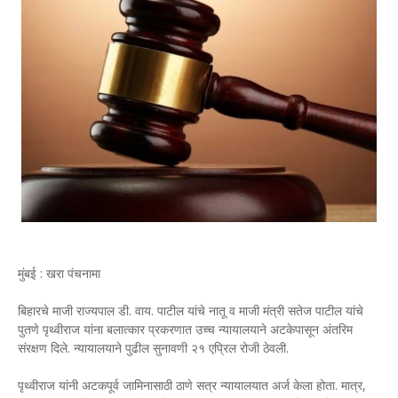
मुंबई : खरा पंचनामा
बिहारचे माजी राज्यपाल डी. वाय. पाटील यांचे नातू व माजी मंत्री सतेज पाटील यांचे
पुतणे पृथ्वीराज यांना बलात्कार प्रकरणात उच्च न्यायालयाने अटकेपासून अंतरिम
संरक्षण दिले. न्यायालयाने पुढील सुनावणी २१ एप्रिल रोजी ठेवली.
पृथ्वीराज यांनी अटकपूर्व जामिनासाठी ठाणे सत्र न्यायालयात अर्ज केला होता. मात्र,