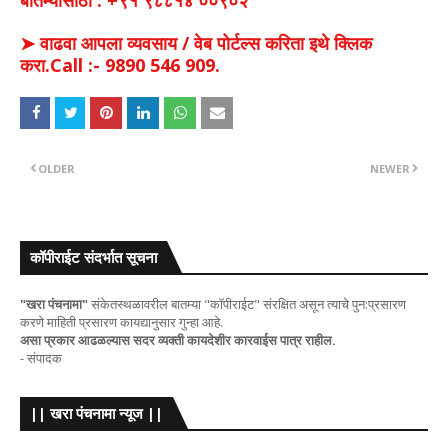
➤ वाढवा आपला व्यवसाय / वेब पोर्टल्स करिता इथे क्लिक
करा.Call :- 9890 546 909.
OLDER
NEWER
कॉपीराईट संदर्भात सूचना
"खरा पंचनामा"
संकेतस्थळावरील बातम्या "कॉपीराईट" संरक्षित असून त्याचे पुन:प्रसारण
करणे माहिती प्रसारण कायद्यानुसार गुन्हा आहे.
असा प्रकार आढळल्यास सदर व्यक्ती कायदेशीर कारवाईस पात्र राहील.
- संपादक
|| खरा पंचनामा न्यूज ||