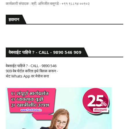
कार्यकारी संपादक : श्री. अभिजीत बसुगडे - +९१ ९८८१४ ००९०२
हवामान
वेबसाईट पाहिजे ? - CALL - 9890 546 909
वेबसाईट पाहिजे ? - CALL - 9890 546
909 वेब पोर्टल करिता इथे क्लिक करून -
थेट Whats App वर मेसेज करा