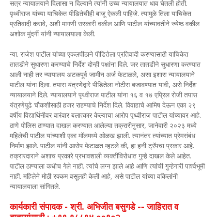
सत्र न्यायालयाने दिलासा न दिल्याने त्यांनी उच्च न्यायालयात धाव घेतली होती.
पृथ्वीराज यांच्या याचिकेत पीडितेचीही बाजू ऐकली पाहिजे. त्यामुळे तिला याचिकेत
प्रतिवादी करावे, अशी मागणी सरकारी वकील आणि पाटील यांच्यावतीने ज्येष्ठ वकील
अशोक मुंदर्गी यांनी न्यायालयाला केली.
न्या. राजेश पाटील यांच्या एकलपीठाने पीडितेला प्रतिवादी करण्यासाठी याचिकेत
तातडीने सुधारणा करण्याचे निर्देश दोन्ही पक्षांना दिले. जर तातडीने सुधारणा करण्यात
आली नाही तर न्यायालय अटकपूर्व जामीन अर्ज फेटाळले, असा इशारा न्यायालयाने
पाटील यांना दिला. तपास यंत्रणेद्वारे पीडितेला नोटीस बजावण्यात यावी, असे निर्देश
न्यायालयाने दिले. न्यायालयाने पृथ्वीराज पाटील यांना १६ व १७ एप्रिल रोजी तपास
यंत्रणेपुढे चौकशीसाठी हजर राहण्याचे निर्देश दिले. विवाहाचे आमिष देऊन एका २९
वर्षीय विद्यार्थिनीवर वारंवार बलात्कार केल्याचा आरोप पृथ्वीराज पाटील यांच्यावर आहे.
ठाणे पोलिस ठाण्यात दाखल करण्यात आलेल्या तक्रारीनुसार, जानेवारी २०२३ मध्ये
महिलेची पाटील यांच्याशी एका मॉलमध्ये ओळख झाली. त्यानंतर त्यांच्यात प्रेमसंबंध
निर्माण झाले. पाटील यांनी आरोप फेटाळत म्हटले की, हा हनी ट्रॅपचा प्रकार आहे.
तक्रारदाराने अशाच प्रकारे प्रभावशाली व्यक्तींविरोधात गुन्हे दाखल केले आहेत.
पाटील ठाण्याला कधीच गेले नाही. त्यांचे लग्न झाले आहे आणि त्यांची गुन्हेगारी पार्श्वभूमी
नाही. महिलेने मोठी रक्कम वसूलही केली आहे, असे पाटील यांच्या वकिलांनी
न्यायालयाला सांगितले.
कार्यकारी संपादक - श्री. अभिजीत बसुगडे -- जाहिरात व
बातम्यांसाठी : +९१ ९८८१४ ००९०२