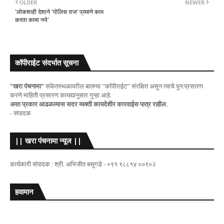
OLDER
NEWER
'लोकशाही देशाने 'पोलिस राज' प्रमाणे काम
करता कामा नये'
कॉपीराईट संदर्भात सूचना
"खरा पंचनामा"
संकेतस्थळावरील बातम्या "कॉपीराईट" संरक्षित असून त्याचे पुन:प्रसारण
करणे माहिती प्रसारण कायद्यानुसार गुन्हा आहे.
असा प्रकार आढळल्यास सदर व्यक्ती कायदेशीर कारवाईस पात्र राहील.
- संपादक
|| खरा पंचनामा न्यूज ||
कार्यकारी संपादक : श्री. अभिजीत बसुगडे - +९१ ९८८१४ ००९०२
हवामान