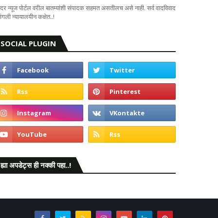
दर न्यूज पोर्टल वरील बातम्यांशी संपादक सहमत असतीलच असे नाही. सर्व वादविवाद
ंगली न्यायालयीन कक्षेत..!
SOCIAL PLUGIN
ह्या अपडेट्स ही नक्की पहा..!