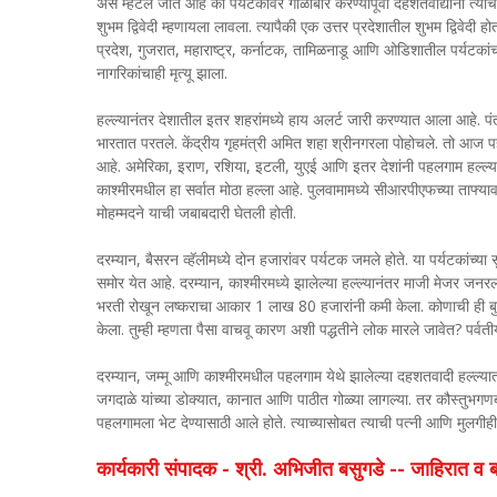
असे म्हटले जात आहे की पर्यटकांवर गोळीबार करण्यापूर्वी दहशतवाद्यांनी त्या
शुभम द्विवेदी म्हणायला लावला. त्यापैकी एक उत्तर प्रदेशातील शुभम द्विवेदी हो
प्रदेश, गुजरात, महाराष्ट्र, कर्नाटक, तामिळनाडू आणि ओडिशातील पर्यटका
नागरिकांचाही मृत्यू झाला.
हल्ल्यानंतर देशातील इतर शहरांमध्ये हाय अलर्ट जारी करण्यात आला आहे. पंतप
भारतात परतले. केंद्रीय गृहमंत्री अमित शहा श्रीनगरला पोहोचले. तो आज पहल
आहे. अमेरिका, इराण, रशिया, इटली, युएई आणि इतर देशांनी पहलगाम हल्ल्या
काश्मीरमधील हा सर्वात मोठा हल्ला आहे. पुलवामामध्ये सीआरपीएफच्या ताफ्य
मोहम्मदने याची जबाबदारी घेतली होती.
दरम्यान, बैसरन व्हॅलीमध्ये दोन हजारांवर पर्यटक जमले होते. या पर्यटकांच्या 
समोर येत आहे. दरम्यान, काश्मीरमध्ये झालेल्या हल्ल्यानंतर माजी मेजर जन
भरती रोखून लष्कराचा आकार 1 लाख 80 हजारांनी कमी केला. कोणाची ही बुद्ध
केला. तुम्ही म्हणता पैसा वाचवू कारण अशी पद्धतीने लोक मारले जावेत? पर्वती
दरम्यान, जम्मू आणि काश्मीरमधील पहलगाम येथे झालेल्या दहशतवादी हल्ल्यात
जगदाळे यांच्या डोक्यात, कानात आणि पाठीत गोळ्या लागल्या. तर कौस्तुभगणबोटे
पहलगामला भेट देण्यासाठी आले होते. त्याच्यासोबत त्याची पत्नी आणि मुलगीही
कार्यकारी संपादक - श्री. अभिजीत बसुगडे -- जाहिरात 