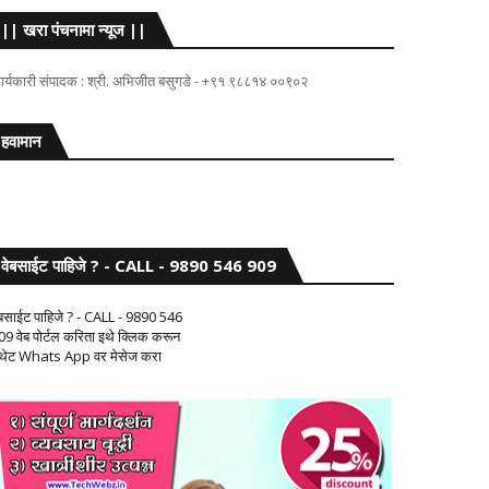
|| खरा पंचनामा न्यूज ||
ार्यकारी संपादक : श्री. अभिजीत बसुगडे - +९१ ९८८१४ ००९०२
हवामान
वेबसाईट पाहिजे ? - CALL - 9890 546 909
ेबसाईट पाहिजे ? - CALL - 9890 546
09 वेब पोर्टल करिता इथे क्लिक करून
 थेट Whats App वर मेसेज करा