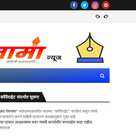
पोलीस ठ
कॉपीराईट संदर्भात सूचना
खरा पंचनामा"
संकेतस्थळावरील बातम्या "कॉपीराईट" संरक्षित असून त्याचे
ुन:प्रसारण करणे माहिती प्रसारण कायद्यानुसार गुन्हा आहे.
सा प्रकार आढळल्यास सदर व्यक्ती कायदेशीर कारवाईस पात्र राहील.
 संपादक