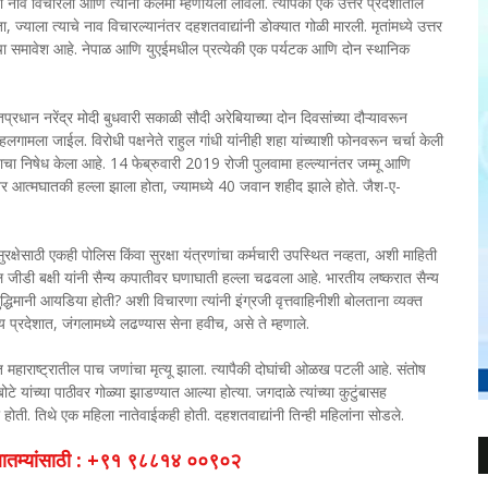
ंची नावे विचारली आणि त्यांना कलमा म्हणायला लावला. त्यापैकी एक उत्तर प्रदेशातील
ता, ज्याला त्याचे नाव विचारल्यानंतर दहशतवाद्यांनी डोक्यात गोळी मारली. मृतांमध्ये उत्तर
ंचा समावेश आहे. नेपाळ आणि युएईमधील प्रत्येकी एक पर्यटक आणि दोन स्थानिक
्रधान नरेंद्र मोदी बुधवारी सकाळी सौदी अरेबियाच्या दोन दिवसांच्या दौऱ्यावरून
गामला जाईल. विरोधी पक्षनेते राहुल गांधी यांनीही शहा यांच्याशी फोनवरून चर्चा केली
चा निषेध केला आहे. 14 फेब्रुवारी 2019 रोजी पुलवामा हल्ल्यानंतर जम्मू आणि
ावर आत्मघातकी हल्ला झाला होता, ज्यामध्ये 40 जवान शहीद झाले होते. जैश-ए-
सुरक्षेसाठी एकही पोलिस किंवा सुरक्षा यंत्रणांचा कर्मचारी उपस्थित नव्हता, अशी माहिती
रल जीडी बक्षी यांनी सैन्य कपातीवर घणाघाती हल्ला चढवला आहे. भारतीय लष्करात सैन्य
िमानी आयडिया होती? अशी विचारणा त्यांनी इंग्रजी वृत्तवाहिनीशी बोलताना व्यक्त
य प्रदेशात, जंगलामध्ये लढण्यास सेना हवीच, असे ते म्हणाले.
 महाराष्ट्रातील पाच जणांचा मृत्यू झाला. त्यापैकी दोघांची ओळख पटली आहे. संतोष
 यांच्या पाठीवर गोळ्या झाडण्यात आल्या होत्या. जगदाळे त्यांच्या कुटुंबासह
 होती. तिथे एक महिला नातेवाईकही होती. दहशतवाद्यांनी तिन्ही महिलांना सोडले.
व बातम्यांसाठी : +९१ ९८८१४ ००९०२