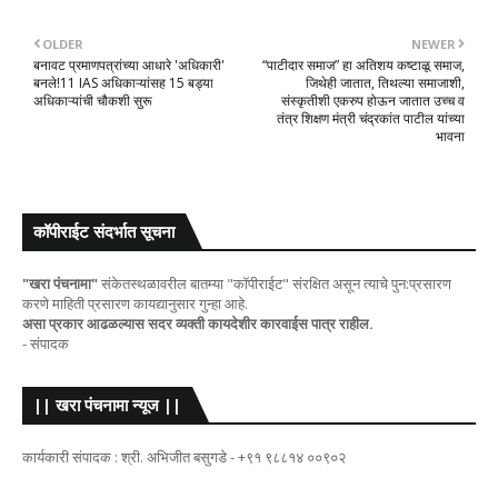
OLDER
NEWER
बनावट प्रमाणपत्रांच्या आधारे 'अधिकारी'
“पाटीदार समाज” हा अतिशय कष्टाळू समाज,
बनले!11 IAS अधिकाऱ्यांसह 15 बड्या
जिथेही जातात, तिथल्या समाजाशी,
अधिकाऱ्यांची चौकशी सुरू
संस्कृतीशी एकरुप होऊन जातात उच्च व
तंत्र शिक्षण मंत्री चंद्रकांत पाटील यांच्या
भावना
कॉपीराईट संदर्भात सूचना
"खरा पंचनामा"
संकेतस्थळावरील बातम्या "कॉपीराईट" संरक्षित असून त्याचे पुन:प्रसारण
करणे माहिती प्रसारण कायद्यानुसार गुन्हा आहे.
असा प्रकार आढळल्यास सदर व्यक्ती कायदेशीर कारवाईस पात्र राहील.
- संपादक
|| खरा पंचनामा न्यूज ||
कार्यकारी संपादक : श्री. अभिजीत बसुगडे - +९१ ९८८१४ ००९०२