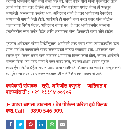
प्रकाश आंबेडकर यांनी दावा केला आहे की, शरद पवार यांनी माजी मुख्यमंत्री उद्धव
ठाकरे यांना एक पत्र लिहिले होते, ज्यात भीमा कोरेगाव येथील दंगल ही 'घडवून
आणलेली' असल्याचा उल्लेख आहे. आंबेडकर यांनी हे पत्र आयोगाच्या रेकॉर्डवर
आणण्याची मागणी केली होती. आयोगाने ही मागणी मान्य करत पवार यांना नोटीस
पाठवण्याचा निर्णय घेतला. आंबेडकर यांच्या मते, हे पत्र आयोगासमोर आल्यास
दंगलीमागील सत्य समोर येईल आणि आयोगाला योग्य शिफारशी करणे सोपे होईल.
प्रकाश आंबेडकर यांच्या विनंतीनुसार, आयोगाने शरद पवार यांना त्यांच्याकडील पत्र
आणि संबंधित कागदपत्रे सादर करण्यासाठी नोटीस बजावली आहे. आंबेडकर यांचे
वकील ऍड. किरण कदम यांनी याबाबत आयोगाला विनंती केली होती, ज्याला आयोगाने
मान्यता दिली. जर पवार यांनी हे पत्र सादर केले, तर त्याआधारे आयोग पुढील
कारवाईचा निर्णय घेईल, ज्यात पवार यांना साक्षीसाठी बोलवण्याचा समावेश असू शकतो.
त्यामुळे उद्या शरद पवार हजर राहतात की नाही? हे पाहाणं महत्त्वाचं आहे.
कार्यकारी संपादक - श्री. अभिजीत बसुगडे -- जाहिरात व
बातम्यांसाठी : +९१ ९८८१४ ००९०२
➤ वाढवा आपला व्यवसाय / वेब पोर्टल्स करिता इथे क्लिक
करा.Call :- 9890 546 909.