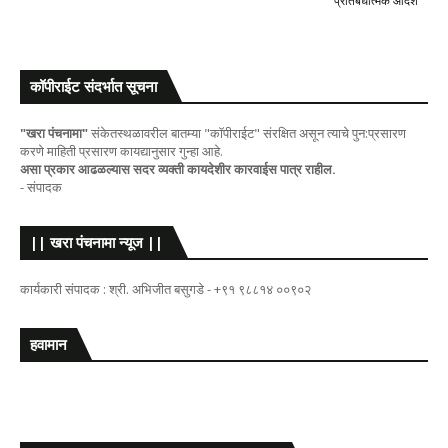
प्रतिबंधात्मक आदेश
कॉपीराईट संदर्भात सूचना
"खरा पंचनामा"
संकेतस्थळावरील बातम्या "कॉपीराईट" संरक्षित असून त्याचे पुन:प्रसारण
करणे माहिती प्रसारण कायद्यानुसार गुन्हा आहे.
असा प्रकार आढळल्यास सदर व्यक्ती कायदेशीर कारवाईस पात्र राहील.
- संपादक
|| खरा पंचनामा न्यूज ||
कार्यकारी संपादक : श्री. अभिजीत बसुगडे - +९१ ९८८१४ ००९०२
हवामान