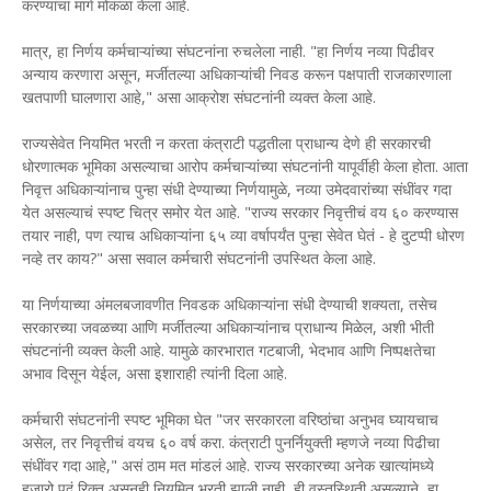
करण्याचा मार्ग मोकळा केला आहे.
मात्र, हा निर्णय कर्मचाऱ्यांच्या संघटनांना रुचलेला नाही. "हा निर्णय नव्या पिढीवर
अन्याय करणारा असून, मर्जीतल्या अधिकाऱ्यांची निवड करून पक्षपाती राजकारणाला
खतपाणी घालणारा आहे," असा आक्रोश संघटनांनी व्यक्त केला आहे.
राज्यसेवेत नियमित भरती न करता कंत्राटी पद्धतीला प्राधान्य देणे ही सरकारची
धोरणात्मक भूमिका असल्याचा आरोप कर्मचाऱ्यांच्या संघटनांनी यापूर्वीही केला होता. आता
निवृत्त अधिकाऱ्यांनाच पुन्हा संधी देण्याच्या निर्णयामुळे, नव्या उमेदवारांच्या संधींवर गदा
येत असल्याचं स्पष्ट चित्र समोर येत आहे. "राज्य सरकार निवृत्तीचं वय ६० करण्यास
तयार नाही, पण त्याच अधिकाऱ्यांना ६५ व्या वर्षापर्यंत पुन्हा सेवेत घेतं - हे दुटप्पी धोरण
नव्हे तर काय?" असा सवाल कर्मचारी संघटनांनी उपस्थित केला आहे.
या निर्णयाच्या अंमलबजावणीत निवडक अधिकाऱ्यांना संधी देण्याची शक्यता, तसेच
सरकारच्या जवळच्या आणि मर्जीतल्या अधिकाऱ्यांनाच प्राधान्य मिळेल, अशी भीती
संघटनांनी व्यक्त केली आहे. यामुळे कारभारात गटबाजी, भेदभाव आणि निष्पक्षतेचा
अभाव दिसून येईल, असा इशाराही त्यांनी दिला आहे.
कर्मचारी संघटनांनी स्पष्ट भूमिका घेत "जर सरकारला वरिष्ठांचा अनुभव घ्यायचाच
असेल, तर निवृत्तीचं वयच ६० वर्ष करा. कंत्राटी पुनर्नियुक्ती म्हणजे नव्या पिढीचा
संधींवर गदा आहे," असं ठाम मत मांडलं आहे. राज्य सरकारच्या अनेक खात्यांमध्ये
हजारो पदं रिक्त असूनही नियमित भरती झाली नाही, ही वस्तुस्थिती असल्याने, हा