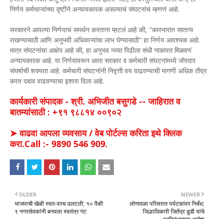
निर्णय कर्मचाऱ्यांच्या दृष्टीने अन्यायकारक असल्याचं संघटनांचं म्हणणं आहे.
सरकारने आपल्या निर्णयाचं समर्थन करताना म्हटलं आहे की, "कारभारात सातत्य
राखण्यासाठी आणि अनुभवी अधिकाऱ्यांचा लाभ घेण्यासाठी" हा निर्णय आवश्यक आहे.
मात्र संघटनांचा आक्षेप आहे की, हा अनुभव नव्या पिढीला संधी नाकारत मिळवणं
अन्यायकारक आहे. या निर्णयावरून आता सरकार व कर्मचारी संघटनांमध्ये जोरदार
संघर्षाची शक्यता आहे. कर्मचारी संघटनांनी निवृत्ती वय वाढवण्याची मागणी अधिक तीव्र
करत दबाव वाढवण्याचा इशारा दिला आहे.
कार्यकारी संपादक - श्री. अभिजीत बसुगडे -- जाहिरात व
बातम्यांसाठी : +९१ ९८८१४ ००९०२
➤ वाढवा आपला व्यवसाय / वेब पोर्टल्स करिता इथे क्लिक
करा.Call :- 9890 546 909.
OLDER
NEWER
भाजपाची खेळी स्वतःवरच उलटली; १० पैकी
लोणावळा परिसरात पर्यटकांवर निर्बंध;
९ नगरसेवकांनी बनवला स्वतंत्र गट
जिल्हाधिकारी जितेंद्र डुडी यांचे