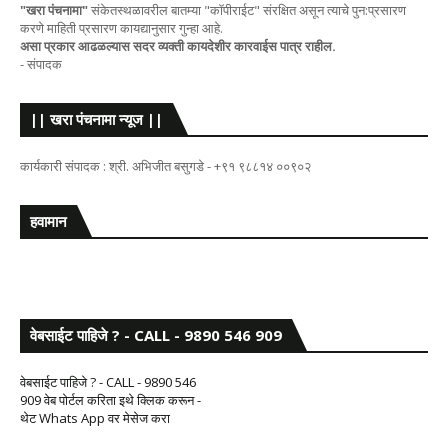
"खरा पंचनामा"
संकेतस्थळावरील बातम्या "कॉपीराईट" संरक्षित असून त्याचे पुन:प्रसारण
करणे माहिती प्रसारण कायद्यानुसार गुन्हा आहे.
असा प्रकार आढळल्यास सदर व्यक्ती कायदेशीर कारवाईस पात्र राहील.
- संपादक
|| खरा पंचनामा न्यूज ||
कार्यकारी संपादक : श्री. अभिजीत बसुगडे - +९१ ९८८१४ ००९०२
हवामान
वेबसाईट पाहिजे ? - CALL - 9890 546 909
वेबसाईट पाहिजे ? - CALL - 9890 546
909 वेब पोर्टल करिता इथे क्लिक करून -
थेट Whats App वर मेसेज करा