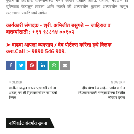
पुराव्यांशी छेडछाड करण्यासारखे गंभीर आरोप देखील आहेत. तथापि, मंडळाने हा
युक्तिवाद फेटाळून लावला आणि म्हटले की अल्पवयीन मुलाला अल्पवयीन म्हणून
खटल्याला सामोरे जावे लागेल.
कार्यकारी संपादक - श्री. अभिजीत बसुगडे -- जाहिरात व
बातम्यांसाठी : +९१ ९८८१४ ००९०२
➤ वाढवा आपला व्यवसाय / वेब पोर्टल्स करिता इथे क्लिक
करा.Call :- 9890 546 909.
OLDER
NEWER
पत्नीला जाळून मारल्याप्रकरणी पतीला
'हीच योग्य वेळ आहे...' जयंत पाटील
अटक, पण ती प्रियकरासोबत सापडली
स्टेजवरच रडले! राष्ट्रवादीच्या बैठकीत
जिवंत
जोरदार ड्रामा
कॉपीराईट संदर्भात सूचना