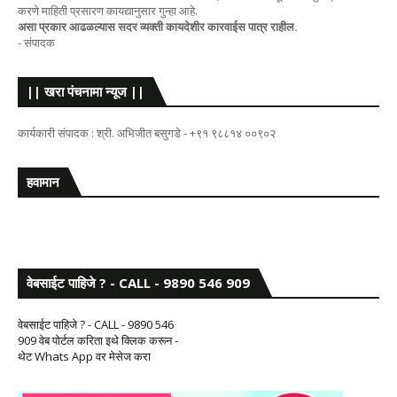
करणे माहिती प्रसारण कायद्यानुसार गुन्हा आहे.
असा प्रकार आढळल्यास सदर व्यक्ती कायदेशीर कारवाईस पात्र राहील.
- संपादक
|| खरा पंचनामा न्यूज ||
कार्यकारी संपादक : श्री. अभिजीत बसुगडे - +९१ ९८८१४ ००९०२
हवामान
वेबसाईट पाहिजे ? - CALL - 9890 546 909
वेबसाईट पाहिजे ? - CALL - 9890 546
909 वेब पोर्टल करिता इथे क्लिक करून -
थेट Whats App वर मेसेज करा