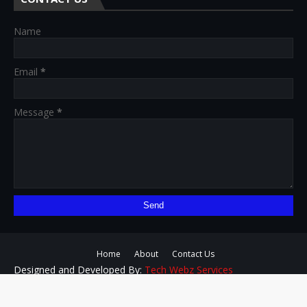
Name
Email
*
Message
*
Home
About
Contact Us
Designed and Developed By:
Tech Webz Services