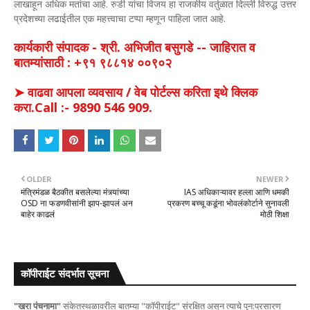
लाखाहून अधिक मतांचा आहे. रुडी यांचा विजय हा राजकीय वर्तुळात दिल्ली विरुद्ध उत्तर
प्रदेशच्या लढाईतील एक महत्त्वाचा टप्पा म्हणून पाहिला जात आहे.
कार्यकारी संपादक - श्री. अभिजीत बसुगडे -- जाहिरात व
बातम्यांसाठी : +९१ ९८८१४ ००९०२
➤ वाढवा आपला व्यवसाय / वेब पोर्टल्स करिता इथे क्लिक
करा.Call :- 9890 546 909.
OLDER
NEWER
मंत्रिमंडळ बैठकीत बसलेल्या मंत्र्यांच्या
IAS अधिकाऱ्यावर हल्ला आणि धमकी
OSD ना फडणवीसांनी झाप-झापलं अन
प्रकरण बच्चू कडूंना भोवलंकोर्टाने सुनावली
बाहेर काढलं
मोठी शिक्षा
कॉपीराईट संदर्भात सूचना
"खरा पंचनामा"
संकेतस्थळावरील बातम्या "कॉपीराईट" संरक्षित असून त्याचे पुन:प्रसारण