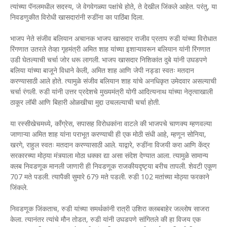
त्यांच्या पॅनलमधील सदस्य, जे वेगवेगळ्या पक्षांचे होते, ते देखील जिंकले आहेत. परंतु, या
निवडणुकीत विरोधी खासदारांनी रुडींना का पाठिंबा दिला.
भाजप नेते संजीव बलियान अचानक भाजप खासदार राजीव प्रताप रुडी यांच्या विरोधात
रिंगणात उतरले तेव्हा गृहमंत्री अमित शाह यांच्या इशाऱ्यावरून बलियान यांनी रिंगणात
उडी घेतल्याची चर्चा जोर धरू लागली. भाजप खासदार निशिकांत दुबे यांनी उघडपणे
बलिया यांच्या बाजूने विधाने केली, अमित शाह आणि जेपी नड्डा स्वतः मतदान
करण्यासाठी आले होते. त्यामुळे संजीव बलियान शाह यांचे अनधिकृत उमेदवार असल्याची
चर्चा रंगली. रुडी यांनी उत्तर प्रदेशचे मुख्यमंत्री योगी आदित्यनाथ यांच्या नेतृत्वाखाली
ठाकूर लॉबी आणि बिहारी ओळखीचा मुद्दा उचलल्याची चर्चा होती.
या रस्सीखेचमध्ये, काँग्रेस, सपासह विरोधकांना वाटले की भाजपचे चाणक्य म्हणवल्या
जाणाऱ्या अमित शाह यांना पराभूत करण्याची ही एक मोठी संधी आहे, म्हणून सोनिया,
खरगे, राहुल स्वतः मतदान करण्यासाठी आले. याद्वारे, रुडींना विजयी करा आणि केंद्र
सरकारच्या मोठ्या मंत्र्याला मोठा धक्का द्या असा संदेश देण्यात आला. त्यामुळे सामान्य
क्लब निवडणूक मानली जाणारी ही निवडणूक राजकीयदृष्ट्या बरीच तापली. शेवटी एकूण
707 मते पडली. त्यापैकी सुमारे 679 मते पडली. रुडी 102 मतांच्या मोठ्या फरकाने
जिंकले.
निवडणूक जिंकताच, रुडी यांच्या समर्थकांनी रात्री उशिरा क्लबबाहेर जल्लोष साजरा
केला. त्यानंतर त्यांचे मौन तोडत, रुडी यांनी उघडपणे सांगितले की हा विजय एक