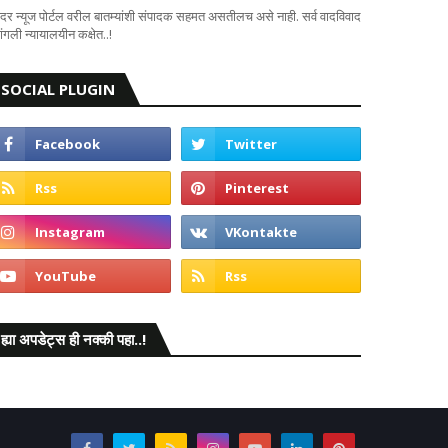
दर न्यूज पोर्टल वरील बातम्यांशी संपादक सहमत असतीलच असे नाही. सर्व वादविवाद
ंगली न्यायालयीन कक्षेत..!
SOCIAL PLUGIN
ह्या अपडेट्स ही नक्की पहा..!