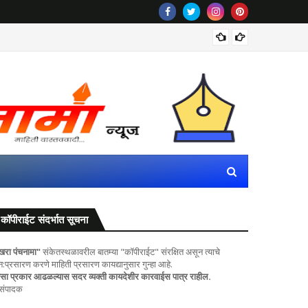
महाराष्ट
कॉपीराईट संदर्भात सूचना
खरा पंचनामा"
संकेतस्थळावरील बातम्या "कॉपीराईट" संरक्षित असून त्याचे
ुन:प्रसारण करणे माहिती प्रसारण कायद्यानुसार गुन्हा आहे.
सा प्रकार आढळल्यास सदर व्यक्ती कायदेशीर कारवाईस पात्र राहील.
 संपादक