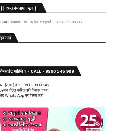
|| खरा पंचनामा न्यूज ||
ार्यकारी संपादक : श्री. अभिजीत बसुगडे - +९१ ९८८१४ ००९०२
हवामान
वेबसाईट पाहिजे ? - CALL - 9890 546 909
ेबसाईट पाहिजे ? - CALL - 9890 546
09 वेब पोर्टल करिता इथे क्लिक करून
 थेट Whats App वर मेसेज करा