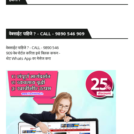
वेबसाईट पाहिजे ? - CALL - 9890 546 909
वेबसाईट पाहिजे ? - CALL - 9890 546
909 वेब पोर्टल करिता इथे क्लिक करून -
थेट Whats App वर मेसेज करा