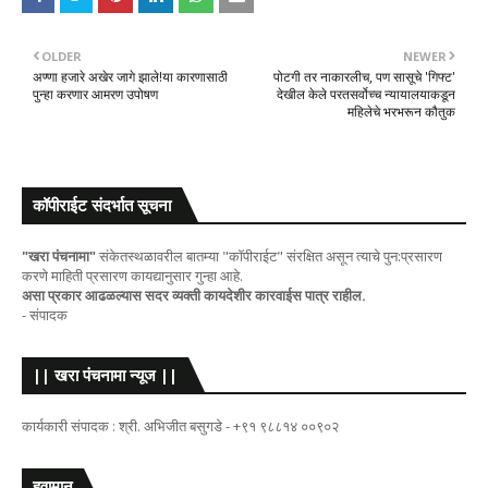
OLDER
NEWER
अण्णा हजारे अखेर जागे झाले!या कारणासाठी
पोटगी तर नाकारलीच, पण सासूचे 'गिफ्ट'
पुन्हा करणार आमरण उपोषण
देखील केले परतसर्वोच्च न्यायालयाकडून
महिलेचे भरभरून कौतुक
कॉपीराईट संदर्भात सूचना
"खरा पंचनामा"
संकेतस्थळावरील बातम्या "कॉपीराईट" संरक्षित असून त्याचे पुन:प्रसारण
करणे माहिती प्रसारण कायद्यानुसार गुन्हा आहे.
असा प्रकार आढळल्यास सदर व्यक्ती कायदेशीर कारवाईस पात्र राहील.
- संपादक
|| खरा पंचनामा न्यूज ||
कार्यकारी संपादक : श्री. अभिजीत बसुगडे - +९१ ९८८१४ ००९०२
हवामान