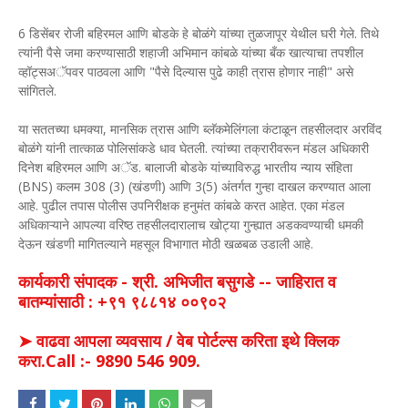
6 डिसेंबर रोजी बहिरमल आणि बोडके हे बोळंगे यांच्या तुळजापूर येथील घरी गेले. तिथे
त्यांनी पैसे जमा करण्यासाठी शहाजी अभिमान कांबळे यांच्या बँक खात्याचा तपशील
व्हॉट्सअॅपवर पाठवला आणि "पैसे दिल्यास पुढे काही त्रास होणार नाही" असे
सांगितले.
या सततच्या धमक्या, मानसिक त्रास आणि ब्लॅकमेलिंगला कंटाळून तहसीलदार अरविंद
बोळंगे यांनी तात्काळ पोलिसांकडे धाव घेतली. त्यांच्या तक्रारीवरून मंडल अधिकारी
दिनेश बहिरमल आणि अॅड. बालाजी बोडके यांच्याविरुद्ध भारतीय न्याय संहिता
(BNS) कलम 308 (3) (खंडणी) आणि 3(5) अंतर्गत गुन्हा दाखल करण्यात आला
आहे. पुढील तपास पोलीस उपनिरीक्षक हनुमंत कांबळे करत आहेत. एका मंडल
अधिकाऱ्याने आपल्या वरिष्ठ तहसीलदारालाच खोट्या गुन्ह्यात अडकवण्याची धमकी
देऊन खंडणी मागितल्याने महसूल विभागात मोठी खळबळ उडाली आहे.
कार्यकारी संपादक - श्री. अभिजीत बसुगडे -- जाहिरात व
बातम्यांसाठी : +९१ ९८८१४ ००९०२
➤ वाढवा आपला व्यवसाय / वेब पोर्टल्स करिता इथे क्लिक
करा.Call :- 9890 546 909.