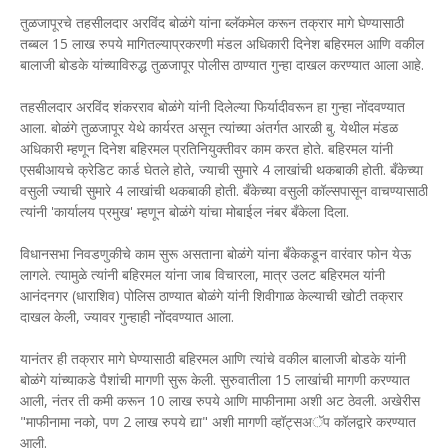
तुळजापूरचे तहसीलदार अरविंद बोळंगे यांना ब्लॅकमेल करून तक्रार मागे घेण्यासाठी
तब्बल 15 लाख रुपये मागितल्याप्रकरणी मंडल अधिकारी दिनेश बहिरमल आणि वकील
बालाजी बोडके यांच्याविरुद्ध तुळजापूर पोलीस ठाण्यात गुन्हा दाखल करण्यात आला आहे.
तहसीलदार अरविंद शंकरराव बोळंगे यांनी दिलेल्या फिर्यादीवरून हा गुन्हा नोंदवण्यात
आला. बोळंगे तुळजापूर येथे कार्यरत असून त्यांच्या अंतर्गत आरळी बु. येथील मंडळ
अधिकारी म्हणून दिनेश बहिरमल प्रतिनियुक्तीवर काम करत होते. बहिरमल यांनी
एसबीआयचे क्रेडिट कार्ड घेतले होते, ज्याची सुमारे 4 लाखांची थकबाकी होती. बँकेच्या
वसुली ज्याची सुमारे 4 लाखांची थकबाकी होती. बँकेच्या वसुली कॉल्सपासून वाचण्यासाठी
त्यांनी 'कार्यालय प्रमुख' म्हणून बोळंगे यांचा मोबाईल नंबर बँकेला दिला.
विधानसभा निवडणुकीचे काम सुरू असताना बोळंगे यांना बँकेकडून वारंवार फोन येऊ
लागले. त्यामुळे त्यांनी बहिरमल यांना जाब विचारला, मात्र उलट बहिरमल यांनी
आनंदनगर (धाराशिव) पोलिस ठाण्यात बोळंगे यांनी शिवीगाळ केल्याची खोटी तक्रार
दाखल केली, ज्यावर गुन्हाही नोंदवण्यात आला.
यानंतर ही तक्रार मागे घेण्यासाठी बहिरमल आणि त्यांचे वकील बालाजी बोडके यांनी
बोळंगे यांच्याकडे पैशांची मागणी सुरू केली. सुरुवातीला 15 लाखांची मागणी करण्यात
आली, नंतर ती कमी करून 10 लाख रुपये आणि माफीनामा अशी अट ठेवली. अखेरीस
"माफीनामा नको, पण 2 लाख रुपये द्या" अशी मागणी व्हॉट्सअॅप कॉलद्वारे करण्यात
आली.