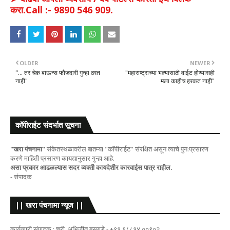
करा.Call :- 9890 546 909.
OLDER
NEWER
"... तर चेक बाऊन्स फौजदारी गुन्हा ठरत
"महाराष्ट्राच्या भल्यासाठी वाईट होण्यासही
नाही"
मला काहीच हरकत नाही"
कॉपीराईट संदर्भात सूचना
"खरा पंचनामा"
संकेतस्थळावरील बातम्या "कॉपीराईट" संरक्षित असून त्याचे पुन:प्रसारण
करणे माहिती प्रसारण कायद्यानुसार गुन्हा आहे.
असा प्रकार आढळल्यास सदर व्यक्ती कायदेशीर कारवाईस पात्र राहील.
- संपादक
|| खरा पंचनामा न्यूज ||
कार्यकारी संपादक : श्री. अभिजीत बसुगडे - +९१ ९८८१४ ००९०२