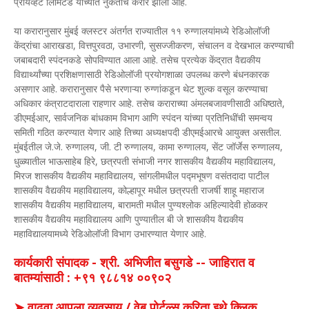
प्रायव्हेट लिमिटेड यांच्यात नुकताच करार झाला आहे.
या करारानुसार मुंबई क्लस्टर अंतर्गत राज्यातील ११ रुग्णालयांमध्ये रेडिओलॉजी
केंद्रांचा आराखडा, वित्तपुरवठा, उभारणी, सुसज्जीकरण, संचालन व देखभाल करण्याची
जबाबदारी स्पंदनकडे सोपविण्यात आला आहे. तसेच प्रत्येक केंद्रात वैद्यकीय
विद्यार्थ्यांच्या प्रशिक्षणासाठी रेडिओलॉजी प्रयोगशाळा उपलब्ध करणे बंधनकारक
असणार आहे. करारानुसार पैसे भरणाऱ्या रुग्णांकडून थेट शुल्क वसूल करण्याचा
अधिकार कंत्राटदाराला राहणार आहे. तसेच कराराच्या अंमलबजावणीसाठी अधिष्ठाते,
डीएमईआर, सार्वजनिक बांधकाम विभाग आणि स्पंदन यांच्या प्रतिनिधींची समन्वय
समिती गठित करण्यात येणार आहे तिच्या अध्यक्षपदी डीएमईआरचे आयुक्त असतील.
मुंबईतील जे.जे. रुग्णालय, जी. टी रुग्णालय, कामा रुग्णालय, सेंट जॉर्जेस रुग्णालय,
धुळ्यातील भाऊसाहेब हिरे, छत्रपती संभाजी नगर शासकीय वैद्यकीय महाविद्यालय,
मिरज शासकीय वैद्यकीय महाविद्यालय, सांगलीमधील पद्मभूषण वसंतदादा पाटील
शासकीय वैद्यकीय महाविद्यालय, कोल्हापूर मधील छत्रपती राजर्षी शाहू महाराज
शासकीय वैद्यकीय महाविद्यालय, बारामती मधील पुण्यश्लोक अहिल्यादेवी होळकर
शासकीय वैद्यकीय महाविद्यालय आणि पुण्यातील बी जे शासकीय वैद्यकीय
महाविद्यालयामध्ये रेडिओलॉजी विभाग उभारण्यात येणार आहे.
कार्यकारी संपादक - श्री. अभिजीत बसुगडे -- जाहिरात व
बातम्यांसाठी : +९१ ९८८१४ ००९०२
➤ वाढवा आपला व्यवसाय / वेब पोर्टल्स करिता इथे क्लिक