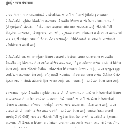
मुंबई : खरा पंचनामा
राज्यातील ११ रुग्णालयांमध्ये सार्वजनिक-खाजगी भागीदारी (पीपीपी) तत्त्वावर
रेडिओलॉजी सुविधा विकसित करण्याचा वैद्यकीय शिक्षण व संशोधन संचालनालयाने
(डीएमईआर) घेतलेला निर्णय आता वादाच्या भोवऱ्यात सापडला आहे. रेडिओलॉजी
केंद्रांचा आराखडा, वित्तपुरवठा, उभारणी, सुसज्जीकरण, संचालन व देखभाल करण्याची
जबाबदारी स्पंदन डायग्नोस्टिक सेंटर प्रायव्हेट लिमिटेडकडे या खाजगी संस्थेकडे
सोपविण्यात आली आहे.
रेडिओलॉजीसारखा मलाईदार विभाग खाजगी संस्थेच्या घषात घालण्याला शासकीय
वैद्यकीय महाविद्यालयातील अनेक वरिष्ठ अध्यापक, निवृत्त डॉक्टर तसेच 'मार्ड' ने विरोध
केला आहे. यात रेडिओलॉजीच्या डॉक्टरांना शिकण्यास मिळणार नाही, असा प्रमुख मुद्दा
उपस्थित करण्यात येत आहे. कोट्यवधी रुपयांच्या मोक्याच्या जागा तसेच रेडिमेड पेशंट
देऊन शासन नेमके कोणाचे हित साधत आहे, असा सवालही उपस्थित केला जात आहे.
शासनाच्या ग्रांट वैद्यकीय महाविद्यालय व जे. जे रुग्णालयात आधीच रेडिओलॉजी विभाग
व आवश्यक ती मशिन कार्यरत असताना तेथे नव्याने खाजगी संस्थेला रेडिओलॉजी
विभाग चालवायला कोणत्या 'अर्थपूर्ण' कारणांसाठी चालवायला दिला जात आहे, असा
सवाल जे. जे. मधील वरिष्ठ अध्यापकांनी उपस्थित केला आहे. सार्वजनिक-खाजगी
भागीदारी (पीपीपी) तत्त्वावर रेडिओलॉजी सुविधा विकसित करणे, चालविणे व देखभाल
करण्यासाठी वैद्यकीय शिक्षण व संशोधन संचालनालय आणि स्पंदन डायग्नोस्टिक सेंटर