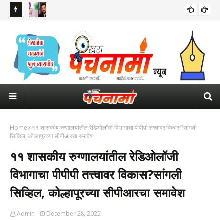
 इशारा
सलमान खानच्या घराबाहेर सुरक्षेसाठी तैनात असलेल्या पोलीस कॉन्स्टेबलचा मृत्यू
ठाकर
पंतप
Home
११ शासकीय रुग्णालयांतील रेडिओलॉजी विभागाचा पीपीपी तत्त्वावर विकास?सांगली
सिव्हिल, कोल्हापूरच्या सीपीआरचा समावेश
११ शासकीय रुग्णालयांतील रेडिओलॉजी
विभागाचा पीपीपी तत्त्वावर विकास?सांगली
सिव्हिल, कोल्हापूरच्या सीपीआरचा समावेश
Admin
December 28, 2025