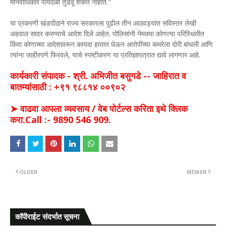
मानवाधिकार पायदळी तुडवू शकत नाहीत."
या प्रकरणी खंडपीठाने राज्य सरकारला पुढील तीन आठवड्यांत सविस्तर लेखी
अहवाल सादर करण्याचे आदेश दिले आहेत. पोलिसांनी नेमक्या कोणत्या परिस्थितीत
किंवा कोणाच्या आदेशावरून कायदा हातात घेऊन आरोपींच्या कमरेला दोरी बांधली आणि
त्यांना जाहीरपणे फिरवले, याचे स्पष्टीकरण या प्रतिज्ञापत्रात द्यावे लागणार आहे.
कार्यकारी संपादक - श्री. अभिजीत बसुगडे -- जाहिरात व
बातम्यांसाठी : +९१ ९८८१४ ००९०२
➤ वाढवा आपला व्यवसाय / वेब पोर्टल्स करिता इथे क्लिक
करा.Call :- 9890 546 909.
OLDER
NEWER
कॉपीराईट संदर्भात सूचना