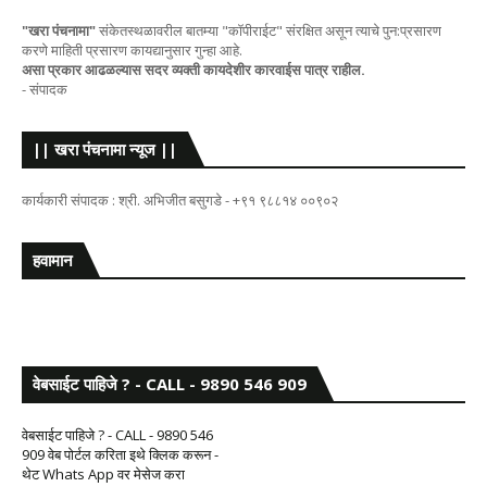
"खरा पंचनामा"
संकेतस्थळावरील बातम्या "कॉपीराईट" संरक्षित असून त्याचे पुन:प्रसारण
करणे माहिती प्रसारण कायद्यानुसार गुन्हा आहे.
असा प्रकार आढळल्यास सदर व्यक्ती कायदेशीर कारवाईस पात्र राहील.
- संपादक
|| खरा पंचनामा न्यूज ||
कार्यकारी संपादक : श्री. अभिजीत बसुगडे - +९१ ९८८१४ ००९०२
हवामान
वेबसाईट पाहिजे ? - CALL - 9890 546 909
वेबसाईट पाहिजे ? - CALL - 9890 546
909 वेब पोर्टल करिता इथे क्लिक करून -
थेट Whats App वर मेसेज करा