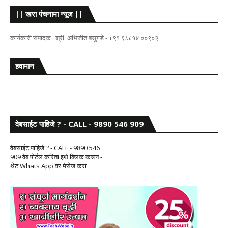
|| खरा पंचनामा न्यूज ||
कार्यकारी संपादक : श्री. अभिजीत बसुगडे - +९१ ९८८१४ ००९०२
हवामान
वेबसाईट पाहिजे ? - CALL - 9890 546 909
वेबसाईट पाहिजे ? - CALL - 9890 546
909 वेब पोर्टल करिता इथे क्लिक करून -
थेट Whats App वर मेसेज करा