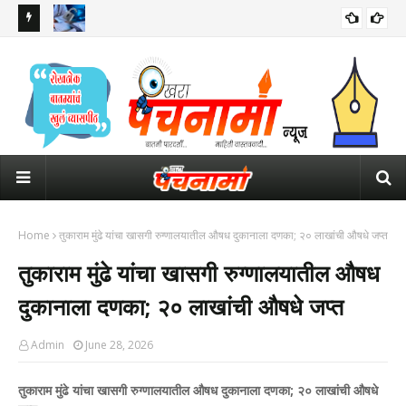
ालयात राज्य
महाराष्ट्रातील विषयतज्ञांनी NEET चा पेपर कसा फोडला? सीबीआयच्या आरोपपत्रात
आता 
धक्कादायक खुलासा, NTA ची 'ती' चूकही आली समोर...
अभि
Home
तुकाराम मुंढे यांचा खासगी रुग्णालयातील औषध दुकानाला दणका; २० लाखांची औषधे जप्त
तुकाराम मुंढे यांचा खासगी रुग्णालयातील औषध
दुकानाला दणका; २० लाखांची औषधे जप्त
Admin
June 28, 2026
तुकाराम मुंढे यांचा खासगी रुग्णालयातील औषध दुकानाला दणका; २० लाखांची औषधे