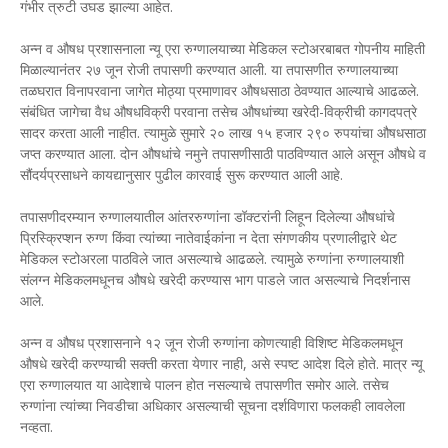
गंभीर त्रुटी उघड झाल्या आहेत.
अन्न व औषध प्रशासनाला न्यू एरा रुग्णालयाच्या मेडिकल स्टोअरबाबत गोपनीय माहिती
मिळाल्यानंतर २७ जून रोजी तपासणी करण्यात आली. या तपासणीत रुग्णालयाच्या
तळघरात विनापरवाना जागेत मोठ्या प्रमाणावर औषधसाठा ठेवण्यात आल्याचे आढळले.
संबंधित जागेचा वैध औषधविक्री परवाना तसेच औषधांच्या खरेदी-विक्रीची कागदपत्रे
सादर करता आली नाहीत. त्यामुळे सुमारे २० लाख १५ हजार २९० रुपयांचा औषधसाठा
जप्त करण्यात आला. दोन औषधांचे नमुने तपासणीसाठी पाठविण्यात आले असून औषधे व
सौंदर्यप्रसाधने कायद्यानुसार पुढील कारवाई सुरू करण्यात आली आहे.
तपासणीदरम्यान रुग्णालयातील आंतररुग्णांना डॉक्टरांनी लिहून दिलेल्या औषधांचे
प्रिस्क्रिप्शन रुग्ण किंवा त्यांच्या नातेवाईकांना न देता संगणकीय प्रणालीद्वारे थेट
मेडिकल स्टोअरला पाठविले जात असल्याचे आढळले. त्यामुळे रुग्णांना रुग्णालयाशी
संलग्न मेडिकलमधूनच औषधे खरेदी करण्यास भाग पाडले जात असल्याचे निदर्शनास
आले.
अन्न व औषध प्रशासनाने १२ जून रोजी रुग्णांना कोणत्याही विशिष्ट मेडिकलमधून
औषधे खरेदी करण्याची सक्ती करता येणार नाही, असे स्पष्ट आदेश दिले होते. मात्र न्यू
एरा रुग्णालयात या आदेशाचे पालन होत नसल्याचे तपासणीत समोर आले. तसेच
रुग्णांना त्यांच्या निवडीचा अधिकार असल्याची सूचना दर्शविणारा फलकही लावलेला
नव्हता.