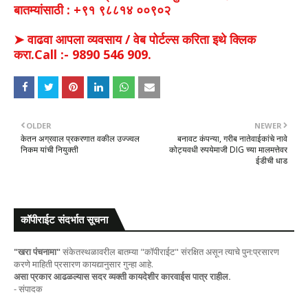
बातम्यांसाठी : +९१ ९८८१४ ००९०२
➤ वाढवा आपला व्यवसाय / वेब पोर्टल्स करिता इथे क्लिक
करा.Call :- 9890 546 909.
OLDER
NEWER
केतन अग्रवाल प्रकरणात वकील उज्ज्वल
बनावट कंपन्या, गरीब नातेवाईकांचे नावे
निकम यांची नियुक्ती
कोट्यवधी रुपयेमाजी DIG च्या मालमत्तेवर
ईडीची धाड
कॉपीराईट संदर्भात सूचना
"खरा पंचनामा"
संकेतस्थळावरील बातम्या "कॉपीराईट" संरक्षित असून त्याचे पुन:प्रसारण
करणे माहिती प्रसारण कायद्यानुसार गुन्हा आहे.
असा प्रकार आढळल्यास सदर व्यक्ती कायदेशीर कारवाईस पात्र राहील.
- संपादक