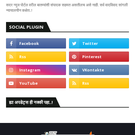
सदर न्यूज पोर्टल वरील बातम्यांशी संपादक सहमत असतीलच असे नाही. सर्व वादविवाद सांगली
न्यायालयीन कक्षेत..!
SOCIAL PLUGIN
ह्या अपडेट्स ही नक्की पहा..!