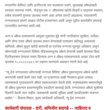
तपासणीत केमिस्ट आणि ड्रगिस्टचे नाव फलकावर नसणे, मुदतबाह्य औषधांसाठी
स्वतंत्र व्यवस्था नसणे, 'शेड्यूल एच-१' औषधांच्या खरेदी-विक्री व साठ्यात तफावत,
तसेच तपासणी पुस्तक उपलब्ध नसणे अशा अनेक त्रुटी आढळल्या. याप्रकरणी
रुग्णालयाला कारणे दाखवा नोटीस बजावण्यात आली असून पुढील कायदेशीर कारवाई
प्रस्तावित करण्यात आली आहे.
अन्न व औषध प्रशासनाचे आयुक्त तुकाराम मुंढे यांनी नागरिकांना सुरक्षित, दर्जेदार
आणि योग्य दरात औषधे उपलब्ध करून देण्यासाठी प्रशासन कटिबद्ध असल्याचे
सांगितले. औषधे कुठून खरेदी करायची हा प्रत्येक रुग्णाचा मूलभूत अधिकार असून
कोणत्याही रुग्णालयाने विशिष्ट मेडिकलमधूनच औषधे घेण्याची सक्ती केल्यास किंवा
प्रिस्क्रिप्शन देण्यास नकार दिल्यास अन्न व औषध प्रशासनाकडे अथवा टोल-फ्री
क्रमांक १८००२२२३६५ वर तक्रार करण्याचे आवाहन त्यांनी केले आहे.
"न्यू ईरा रुग्णालयात कोणत्याही रुग्णाला विशिष्ट औषध दुकानातूनच औषधे खरेदी
करण्याची सक्ती केली जात नाही. या प्रकरणात काही गैरसमज झाला असावा.
आमच्याकडे पुरवठादाराने औषधे तळमजल्यावर ठेवली होती. मनुष्यबळाच्या कमतरतेमुळे
ती औषध दुकानात हलवण्यापूर्वीच एफडीएने कारवाई केली. रुग्णालयात औषधे चुकीच्या
ठिकाणी ठेवली जात नाहीत. याबाबतची आमची भूमिका आम्ही एफडीएसमोर मांडणार
आहोत." - विकास मिश्रा, मुख्य कार्यकारी अधिकारी, न्यू ईरा रुग्णालय
कार्यकारी संपादक - श्री. अभिजीत बसुगडे -- जाहिरात व