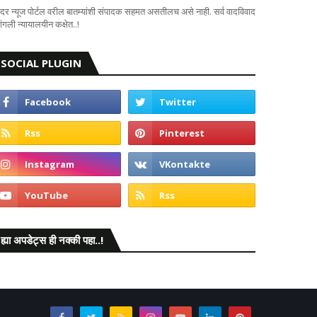
दर न्यूज पोर्टल वरील बातम्यांशी संपादक सहमत असतीलच असे नाही. सर्व वादविवाद
ंगली न्यायालयीन कक्षेत..!
SOCIAL PLUGIN
ह्या अपडेट्स ही नक्की पहा..!