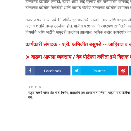
ठाण्याच्या हद्दीतील कमांडो, उर्वशी आणि साई प्रसाद बार यांच्यावरही कारव
ठाण्याच्या हद्दीतील चिरंजीवी आणि मालाड पोलीस ठाण्याच्या हद्दीतील स्वागत
तपासादरम्यान, या सर्व 11 ऑर्केस्ट्रा बारमध्ये अश्लील नृत्य आणि ग्राहका
अटी व शर्तीचे उघड उल्लंघन होते. पोलीस प्रशासनाने स्पष्टपणे सांगितले आह
नियमांचे आणि अटींचे यापुढेही उल्लंघन झाल्यास, अधिक कठोर कायदेशीर क
कार्यकारी संपादक - श्री. अभिजीत बसुगडे -- जाहिरात 
➤ वाढवा आपला व्यवसाय / वेब पोर्टल्स करिता इथे क्ल
Facebook
Twitter
OLDER
उद्धव ठाकरे यांचा थेट मोठा निर्णय, तातडीने सर्व आमदारांना निरोप, मोठ्या घडामोडींना
वेग..