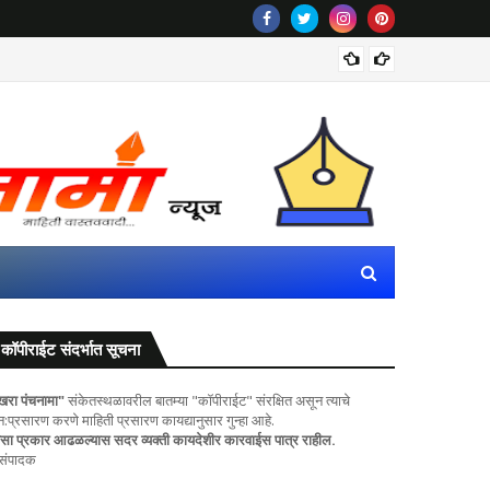
PoP गणपतीं
कॉपीराईट संदर्भात सूचना
खरा पंचनामा"
संकेतस्थळावरील बातम्या "कॉपीराईट" संरक्षित असून त्याचे
ुन:प्रसारण करणे माहिती प्रसारण कायद्यानुसार गुन्हा आहे.
सा प्रकार आढळल्यास सदर व्यक्ती कायदेशीर कारवाईस पात्र राहील.
 संपादक