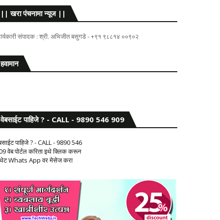
|| खरा पंचनामा न्यूज ||
ार्यकारी संपादक : श्री. अभिजीत बसुगडे - +९१ ९८८१४ ००९०२
हवामान
वेबसाईट पाहिजे ? - CALL - 9890 546 909
ेबसाईट पाहिजे ? - CALL - 9890 546
09 वेब पोर्टल करिता इथे क्लिक करून
 थेट Whats App वर मेसेज करा