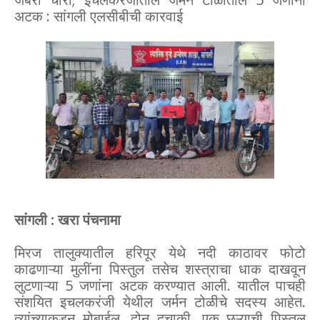
अटक : सांगली एलसीबीची कारवाई
सांगली : खरा पंचनामा
मिरज तालुक्यातील हरिपूर येथे नदी काठावर फोटो
काढणाऱ्या मुलींना पिस्तुल तसेच शस्त्राचा धाक दाखवून
लुटणाऱ्या 5 जणांना अटक करण्यात आली. यातील पाचही
संशयित इचलकरंजी येथील जर्मन टोळीचे सदस्य आहेत.
त्यांच्याकडून मोबाईल, दोन दुचाकी, एक छऱ्याची पिस्तुल