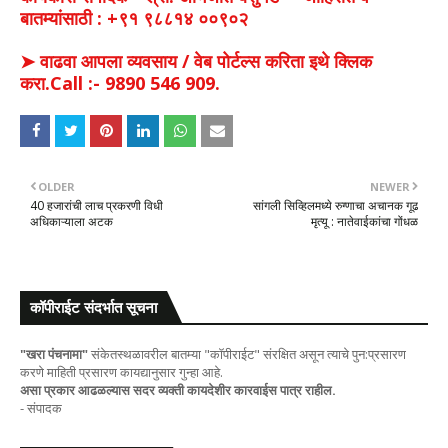
बातम्यांसाठी : +९१ ९८८१४ ००९०२
➤ वाढवा आपला व्यवसाय / वेब पोर्टल्स करिता इथे क्लिक
करा.Call :- 9890 546 909.
OLDER
NEWER
40 हजारांची लाच प्रकरणी विधी
सांगली सिव्हिलमध्ये रुग्णाचा अचानक गूढ
अधिकाऱ्याला अटक
मृत्यू : नातेवाईकांचा गोंधळ
कॉपीराईट संदर्भात सूचना
"खरा पंचनामा"
संकेतस्थळावरील बातम्या "कॉपीराईट" संरक्षित असून त्याचे पुन:प्रसारण
करणे माहिती प्रसारण कायद्यानुसार गुन्हा आहे.
असा प्रकार आढळल्यास सदर व्यक्ती कायदेशीर कारवाईस पात्र राहील.
- संपादक