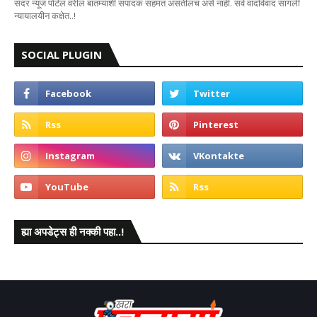
सदर न्यूज पोर्टल वरील बातम्यांशी संपादक सहमत असतीलच असे नाही. सर्व वादविवाद सांगली
न्यायालयीन कक्षेत..!
SOCIAL PLUGIN
ह्या अपडेट्स ही नक्की पहा..!