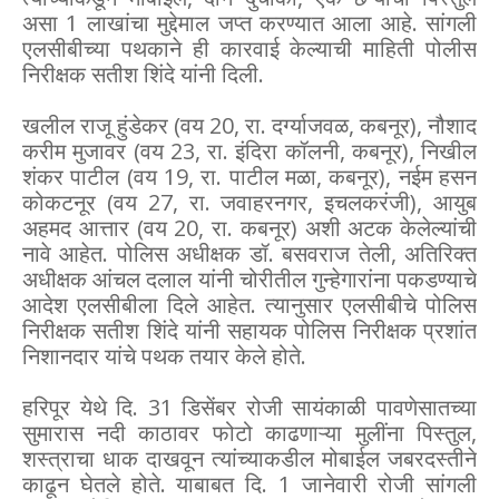
असा 1 लाखांचा मुद्देमाल जप्त करण्यात आला आहे. सांगली
एलसीबीच्या पथकाने ही कारवाई केल्याची माहिती पोलीस
निरीक्षक सतीश शिंदे यांनी दिली.
खलील राजू हुंडेकर (वय 20, रा. दर्ग्याजवळ, कबनूर), नौशाद
करीम मुजावर (वय 23, रा. इंदिरा कॉलनी, कबनूर), निखील
शंकर पाटील (वय 19, रा. पाटील मळा, कबनूर), नईम हसन
कोकटनूर (वय 27, रा. जवाहरनगर, इचलकरंजी), आयुब
अहमद आत्तार (वय 20, रा. कबनूर) अशी अटक केलेल्यांची
नावे आहेत. पोलिस अधीक्षक डॉ. बसवराज तेली, अतिरिक्त
अधीक्षक आंचल दलाल यांनी चोरीतील गुन्हेगारांना पकडण्याचे
आदेश एलसीबीला दिले आहेत. त्यानुसार एलसीबीचे पोलिस
निरीक्षक सतीश शिंदे यांनी सहायक पोलिस निरीक्षक प्रशांत
निशानदार यांचे पथक तयार केले होते.
हरिपूर येथे दि. 31 डिसेंबर रोजी सायंकाळी पावणेसातच्या
सुमारास नदी काठावर फोटो काढणाऱ्या मुलींना पिस्तुल,
शस्त्राचा धाक दाखवून त्यांच्याकडील मोबाईल जबरदस्तीने
काढून घेतले होते. याबाबत दि. 1 जानेवारी रोजी सांगली