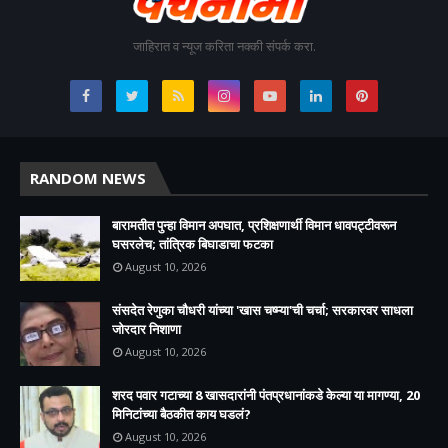
जाहिरात व न्यूज करिता नक्की संपर्क करा.
RANDOM NEWS
बारामतीत पुन्हा विमान अपघात, प्रशिक्षणार्थी विमान धावपट्टीवरून
घसरलेच; तांत्रिक बिघाडाचा फटका
August 10, 2026
संसदेत रेणुका चौधरी यांच्या 'खास चष्म्या'ची चर्चा; सरकारवर साधला
जोरदार निशाणा
August 10, 2026
शरद पवार गटाच्या 8 खासदारांनी पंतप्रधानांकडे केल्या या मागण्या, 20
मिनिटांच्या बैठकीत काय घडलं?
August 10, 2026