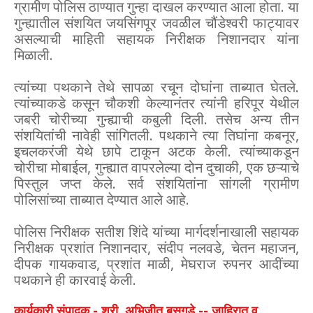
ग्रामीण पोलिस ठाण्यात गुन्हा दाखल करण्यात आला होता. या
गुन्ह्यातील संशयित जयसिंगपूर जवळील चौंडेश्वरी फाट्यावर
असल्याची माहिती सहायक निरीक्षक निशानदार यांना
मिळाली.
त्यांच्या पथकाने तेथे सापळा रचून दोघांना ताब्यात घेतले.
त्यांच्याकडे कसून चौकशी केल्यानंतर त्यांनी हरिपूर येथील
जबरी चोरीच्या गुन्ह्याची कबुली दिली. तसेच अन्य तीन
संशयितांची नावेही सांगितली. पथकाने त्या तिघांना कबनूर,
इचलकरंजी येथे छापे टाकून अटक केली. त्यांच्याकडून
चोरीचा मोबाईल, गुन्ह्यात वापरलेल्या दोन दुचाकी, एक छऱ्याचे
पिस्तुल जप्त केले. सर्व संशयितांना सांगली ग्रामीण
पोलिसांच्या ताब्यात देण्यात आले आहे.
पोलिस निरीक्षक सतीश शिंदे यांच्या मार्गदर्शनाखाली सहायक
निरीक्षक प्रशांत निशानदार, संदीप नलवडे, चेतन महाजन,
दीपक गायकवाड, प्रशांत माळी, मेघराज रुपनर आदींच्या
पथकाने ही कारवाई केली.
कार्यकारी संपादक - श्री. अभिजीत बसुगडे -- जाहिरात व