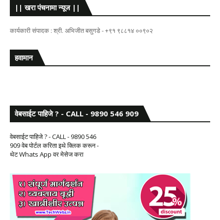
|| खरा पंचनामा न्यूज ||
कार्यकारी संपादक : श्री. अभिजीत बसुगडे - +९१ ९८८१४ ००९०२
हवामान
वेबसाईट पाहिजे ? - CALL - 9890 546 909
वेबसाईट पाहिजे ? - CALL - 9890 546
909 वेब पोर्टल करिता इथे क्लिक करून -
थेट Whats App वर मेसेज करा