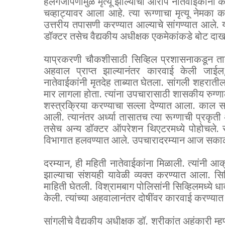
हलगर्जीपणामुळे मृत्यू झाल्याचा आरोप नातेवाईकांनी क
चव्हाट्यावर आला आहे. त्या रूग्णाचा मृत्यू नेमका क
उत्तरीय तपासणी करण्यात आल्याचे सांगण्यात आले. य
डॉक्टर तसेच वैद्यकीय अधीक्षक एकमेकांकडे बोट दाख
याप्रकरणी चौकशीसाठी सिव्हिल प्रशासनाकडून तात
अहवाल प्राप्त झाल्यानंतर कारवाई केली जाईल
नातेवाईकांनी मृतदेह ताब्यात घेतला. सांगली शहरात
मार लागला होता. त्यांना उपचारासाठी शासकीय रुग
शस्त्रक्रिया करण्याचा सल्ला देण्यात आला. काल सक
आली. त्यानंतर अर्ध्या तासातच त्या रूग्णाची प्रकृती
तसेच अन्य डॉक्टर ऑपरेशन थिएटरमध्ये पोहोचले. रू
विभागात हलवण्यात आले. उपचारादरम्यान आज सकाळी त्
दरम्यान, ही महिती नातेवाईकांना मिळाली. त्यांनी आक्
झाल्याचा संशयही यावेळी व्यक्त करण्यात आला. सि
माहिती घेतली. विश्रामबाग पोलिसांनी सिव्हिलमध्ये धा
केली. त्यांच्या अहवालानंतर दोषींवर कारवाई करण्यात
सांगलीचे वैद्यकीय अधीक्षक डॉ. श्रीकांत अहंकारी 