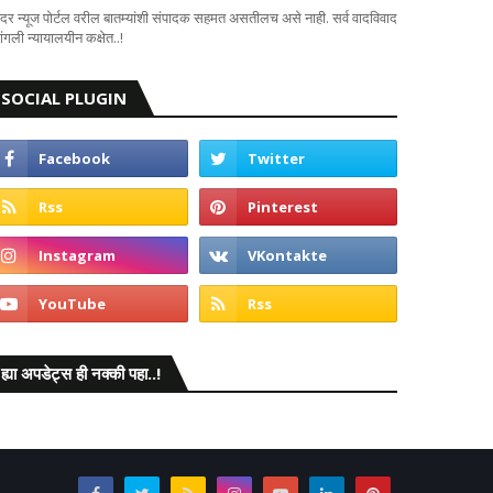
दर न्यूज पोर्टल वरील बातम्यांशी संपादक सहमत असतीलच असे नाही. सर्व वादविवाद
ंगली न्यायालयीन कक्षेत..!
SOCIAL PLUGIN
ह्या अपडेट्स ही नक्की पहा..!