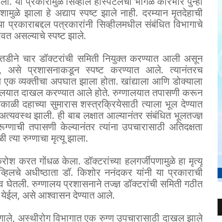
ेला. या प्रकारामुळे सिव्हील हॅस्पिटलचा भोंगळ कारभार पुन्हा
शामुळे झाला हे अद्याप स्पष्ट झाले नाही. दरम्यान मृतदेहाची
ा प्रकाराबद्दल पत्रकारांनी सिव्हीलमधील संबंधित विभागाचे
वत असल्याचे स्पष्ट झाले.
डीने चार डॉक्टरांची समिती नियुक्त करण्यात आली असून
, असे प्रशासनाकडून स्पष्ट करण्यात आले. त्यानंतरच
ील एक व्यक्तीचा अपघात झाला होता. खांद्याला आणि डोक्याला
्णालयात दाखल करण्यात आले होते. रुग्णालयात तपासणी करून
ाळी दहाच्या सुमारास शस्त्रक्रियेसाठी त्याला भूल देण्यात
 अत्यवस्थ झाली. ही बाब लक्षात आल्यानंतर संबंधित भूलतज्ज्ञ
ग्णाची तपासणी केल्यानंतर त्यांना उपचारासाठी अतिदक्षता
या रुग्णाचा मृत्यू झाला.
रोश करत गोंधळ केला. डॉक्टरांच्या हलगर्जीपणामुळे हा मृत्यू
व्हिलचे अधीष्ठाता डॉ. किशोर ननंदकर यांनी या प्रकाराची
व घेतली. रुग्णालय प्रशासनाने तज्ज्ञ डॉक्टरांची समिती गठीत
 येईल, असे आश्‍वासन देण्यात आले.
म्हणाले, अस्थीरोग विभागात एक रुग्ण उपचारासाठी दाखल झाले