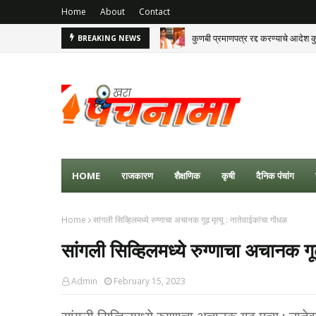
Home
About
Contact
कुणबी प्रमाणपत्र रद्द करण्याचे आदेश क
BREAKING NEWS
HOME
राजकारण
शैक्षणिक
कृषी
दैनिक पंचांग
Home
सांगली सिव्हिलमध्ये रुग्णाचा अचानक गूढ मृत्यू : नातेवाईकांचा गोंधळ
सांगली सिव्हिलमध्ये रुग्णाचा अचानक गूढ
Admin
February 15, 2023