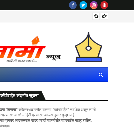
कपिल सिब
कॉपीराईट संदर्भात सूचना
खरा पंचनामा"
संकेतस्थळावरील बातम्या "कॉपीराईट" संरक्षित असून त्याचे
ुन:प्रसारण करणे माहिती प्रसारण कायद्यानुसार गुन्हा आहे.
सा प्रकार आढळल्यास सदर व्यक्ती कायदेशीर कारवाईस पात्र राहील.
 संपादक