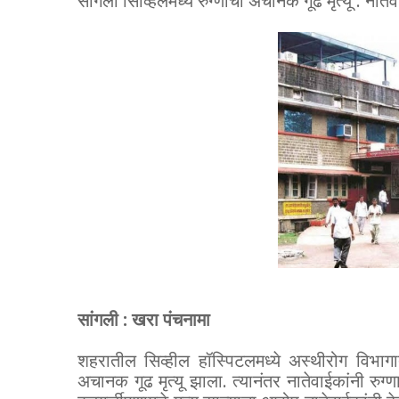
सांगली सिव्हिलमध्ये रुग्णाचा अचानक गूढ मृत्यू : नाते
सांगली : खरा पंचनामा
शहरातील सिव्हील हॉस्पिटलमध्ये अस्थीरोग विभाग
अचानक गूढ मृत्यू झाला. त्यानंतर नातेवाईकांनी रुग्