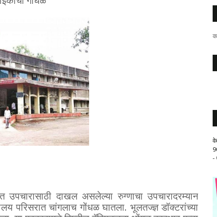
वाईकांचा गोंधळ
क
व
9
-
ात उपचारासाठी दाखल असलेल्या रुग्णाचा उपचारादरम्यान
णालय परिसरात चांगलाच गोंधळ घातला. भूलतज्ज्ञ डॉक्टरांच्या