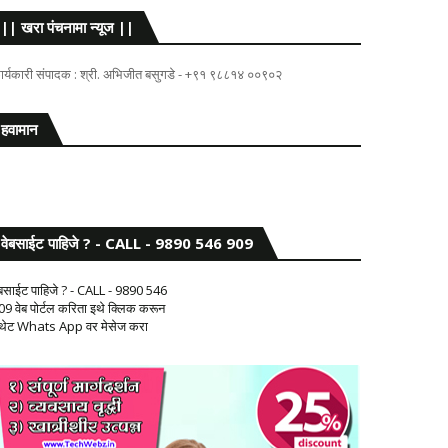
|| खरा पंचनामा न्यूज ||
ार्यकारी संपादक : श्री. अभिजीत बसुगडे - +९१ ९८८१४ ००९०२
हवामान
वेबसाईट पाहिजे ? - CALL - 9890 546 909
ेबसाईट पाहिजे ? - CALL - 9890 546
09 वेब पोर्टल करिता इथे क्लिक करून
 थेट Whats App वर मेसेज करा