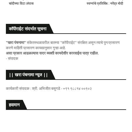
चांदीच्या विटा लंपास
स्वप्नांचे प्रतिबिंब : नरेंद्र मोदी
कॉपीराईट संदर्भात सूचना
"खरा पंचनामा"
संकेतस्थळावरील बातम्या "कॉपीराईट" संरक्षित असून त्याचे पुन:प्रसारण
करणे माहिती प्रसारण कायद्यानुसार गुन्हा आहे.
असा प्रकार आढळल्यास सदर व्यक्ती कायदेशीर कारवाईस पात्र राहील.
- संपादक
|| खरा पंचनामा न्यूज ||
कार्यकारी संपादक : श्री. अभिजीत बसुगडे - +९१ ९८८१४ ००९०२
हवामान