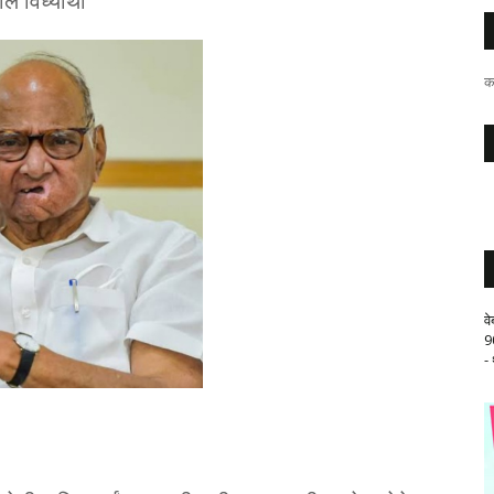
ल विध्यार्थी
क
व
9
-