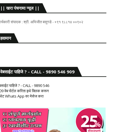
|| खरा पंचनामा न्यूज ||
ार्यकारी संपादक : श्री. अभिजीत बसुगडे - +९१ ९८८१४ ००९०२
हवामान
वेबसाईट पाहिजे ? - CALL - 9890 546 909
ेबसाईट पाहिजे ? - CALL - 9890 546
09 वेब पोर्टल करिता इथे क्लिक करून
 थेट Whats App वर मेसेज करा