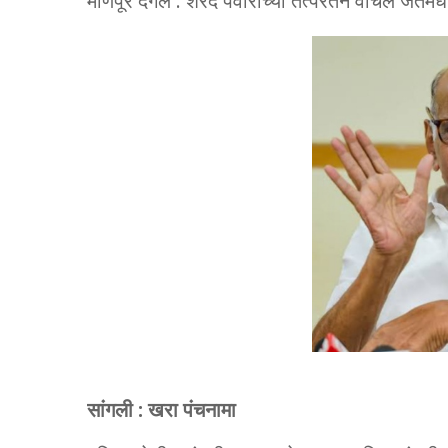
मणिपूर दंगल : शरद पवारांच्या तत्परतेने वाचले जतमधी
सांगली : खरा पंचनामा