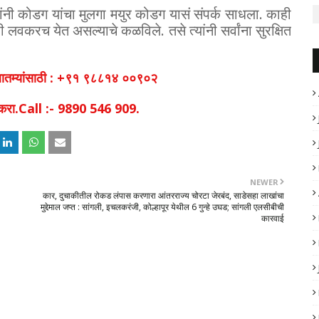
यांनी कोडग यांचा मुलगा मयुर कोडग यासं संपर्क साधला. काही
वकरच येत असल्याचे कळविले. तसे त्यांनी सर्वांना सुरक्षित
व बातम्यांसाठी : +९१ ९८८१४ ००९०२
िक करा.Call :- 9890 546 909.
NEWER
कार, दुचाकीतील रोकड लंपास करणारा आंतरराज्य चोरटा जेरबंद, साडेसहा लाखांचा
मुद्देमाल जप्त : सांगली, इचलकरंजी, कोल्हापूर येथील 6 गुन्हे उघड; सांगली एलसीबीची
कारवाई