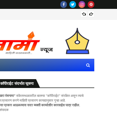
रीलला सा
कॉपीराईट संदर्भात सूचना
खरा पंचनामा"
संकेतस्थळावरील बातम्या "कॉपीराईट" संरक्षित असून त्याचे
ुन:प्रसारण करणे माहिती प्रसारण कायद्यानुसार गुन्हा आहे.
सा प्रकार आढळल्यास सदर व्यक्ती कायदेशीर कारवाईस पात्र राहील.
 संपादक