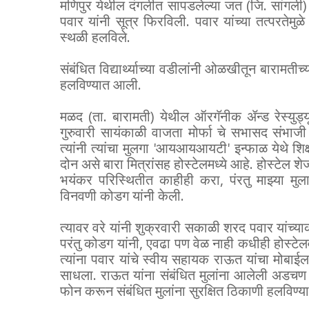
मणिपुर येथील दंगलीत सापडलेल्या जत (जि. सांगली) येथ
पवार यांनी सूत्र फिरविली. पवार यांच्या तत्परतेमुळे मध
स्थळी हलविले.
संबंधित विद्यार्थ्याच्या वडीलांनी ओळखीतून बारामतीच्
हलविण्यात आली.
मळद (ता. बारामती) येथील ऑरगॅनीक ॲन्ड रेस्युड्यू 
गुरुवारी सायंकाळी वाजता मोर्फा चे सभासद संभाज
त्यांनी त्यांचा मुलगा 'आयआयआयटी' इन्फाळ येथे शिक्
दोन असे बारा मित्रांसह होस्टेलमध्ये आहे. होस्टेल 
भयंकर परिस्थितीत काहीही करा, पंरतु माझ्या मुला
विनवणी कोडग यांनी केली.
त्यावर वरे यांनी शुक्रवारी सकाळी शरद पवार यांच्
परंतु कोडग यांनी, एवढा पण वेळ नाही कधीही होस्टेल
त्यांना पवार यांचे स्वीय सहायक राऊत यांचा मोबाईल
साधला. राऊत यांना संबंधित मुलांना आलेली अडचण सांग
फोन करून संबंधित मुलांना सुरक्षित ठिकाणी हलविण्या