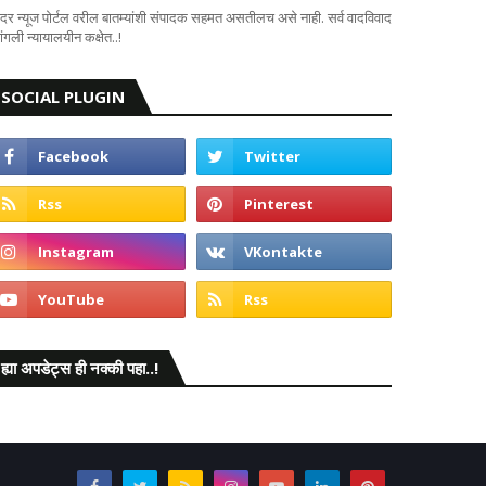
दर न्यूज पोर्टल वरील बातम्यांशी संपादक सहमत असतीलच असे नाही. सर्व वादविवाद
ंगली न्यायालयीन कक्षेत..!
SOCIAL PLUGIN
ह्या अपडेट्स ही नक्की पहा..!