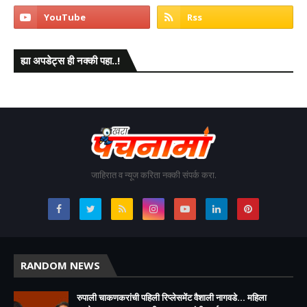
ह्या अपडेट्स ही नक्की पहा..!
जाहिरात व न्यूज करिता नक्की संपर्क करा.
RANDOM NEWS
रुपाली चाकणकरांची पहिली रिप्लेसमेंट वैशाली नागवडे... महिला