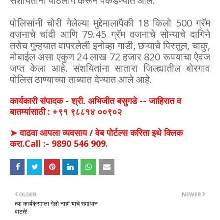
संशयितांना पाठलाग करून पकडण्यात आले.
पोलिसांनी चोरी गेलेल्या मुद्देमालापैकी 18 किलो 500 ग्रॅम
वजनाचे चांदी आणि 79.45 ग्रॅम वजनाचे सोन्याचे दागिने
तसेच गुन्हयात वापरलेली इनोव्हा गाडी, छऱ्याचे पिस्तुल, चाकु,
मोबाईल असा एकुण 24 लाख 72 हजार 820 रूपयाचा ऐवज
जप्त केला आहे. संशयितांना सातारा जिल्ह्यातील बोरगाव
पोलिस ठाण्याच्या ताब्यात देण्यात आले आहे.
कार्यकारी संपादक - श्री. अभिजीत बसुगडे -- जाहिरात व
बातम्यांसाठी : +९१ ९८८१४ ००९०२
➤ वाढवा आपला व्यवसाय / वेब पोर्टल्स करिता इथे क्लिक
करा.Call :- 9890 546 909.
OLDER
NEWER
त्या कार्यक्रमाला गेलो नाही याचे समाधान
वाटते!