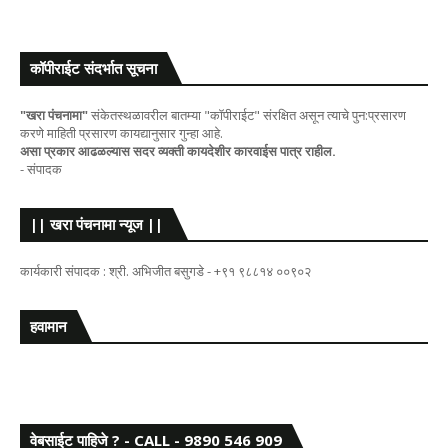
कॉपीराईट संदर्भात सूचना
"खरा पंचनामा"
संकेतस्थळावरील बातम्या "कॉपीराईट" संरक्षित असून त्याचे पुन:प्रसारण
करणे माहिती प्रसारण कायद्यानुसार गुन्हा आहे.
असा प्रकार आढळल्यास सदर व्यक्ती कायदेशीर कारवाईस पात्र राहील.
- संपादक
|| खरा पंचनामा न्यूज ||
कार्यकारी संपादक : श्री. अभिजीत बसुगडे - +९१ ९८८१४ ००९०२
हवामान
वेबसाईट पाहिजे ? - CALL - 9890 546 909