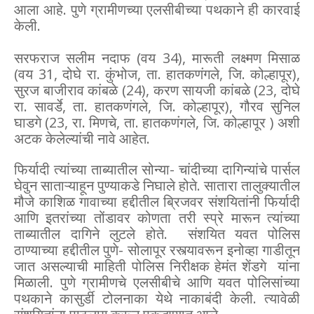
आला आहे. पुणे ग्रामीणच्या एलसीबीच्या पथकाने ही कारवाई
केली.
सरफराज सलीम नदाफ (वय 34), मारूती लक्ष्मण मिसाळ
(वय 31, दोघे रा. कुंभोज, ता. हातकणंगले, जि. कोल्हापूर),
सुरज बाजीराव कांबळे (24), करण सायजी कांबळे (23, दोघे
रा. सावर्डे, ता. हातकणंगले, जि. कोल्हापूर), गौरव सुनिल
घाडगे (23, रा. मिणचे, ता. हातकणंगले, जि. कोल्हापूर ) अशी
अटक केलेल्यांची नावे आहेत.
फिर्यादी त्यांच्या ताब्यातील सोन्या- चांदीच्या दागिन्यांचे पार्सल
घेवुन साताऱ्याहून पुण्याकडे निघाले होते. सातारा तालुक्यातील
मौजे काशिळ गावाच्या हद्दीतील ब्रिजवर संशयितांनी फिर्यादी
आणि इतरांच्या तोंडावर कोणता तरी स्प्रे मारून त्यांच्या
ताब्यातील दागिने लुटले होते. संशयित यवत पोलिस
ठाण्याच्या हद्दीतील पुणे- सोलापूर रस्त्यावरून इनोव्हा गाडीतून
जात असल्याची माहिती पोलिस निरीक्षक हेमंत शेंडगे यांना
मिळाली. पुणे ग्रामीणचे एलसीबीचे आणि यवत पोलिसांच्या
पथकाने कासुर्डी टोलनाका येथे नाकाबंदी केली. त्यावेळी