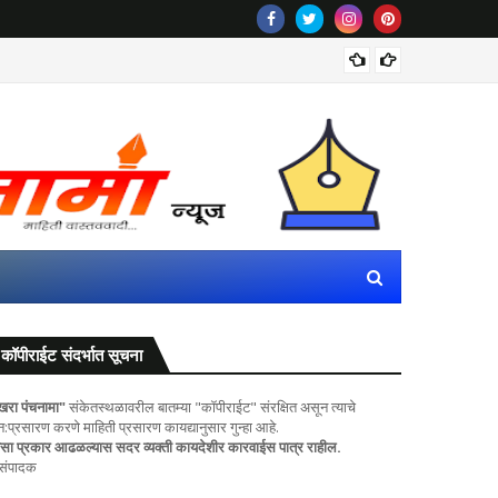
महाराष्ट
कॉपीराईट संदर्भात सूचना
खरा पंचनामा"
संकेतस्थळावरील बातम्या "कॉपीराईट" संरक्षित असून त्याचे
ुन:प्रसारण करणे माहिती प्रसारण कायद्यानुसार गुन्हा आहे.
सा प्रकार आढळल्यास सदर व्यक्ती कायदेशीर कारवाईस पात्र राहील.
 संपादक