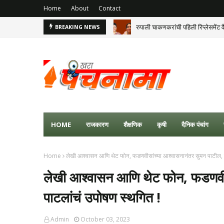
Home
About
Contact
रुपाली चाकणकरांची पहिली रिप्लेसमेंट व
BREAKING NEWS
HOME
राजकारण
शैक्षणिक
कृषी
दैनिक पंचांग
Home
लेखी आश्वासन आणि थेट फोन, फडणवीसांच्या आश्वासनानंतर सुमन पाटील, र
लेखी आश्वासन आणि थेट फोन, फडणवीसा
पाटलांचं उपोषण स्थगित !
Admin
October 03, 2023