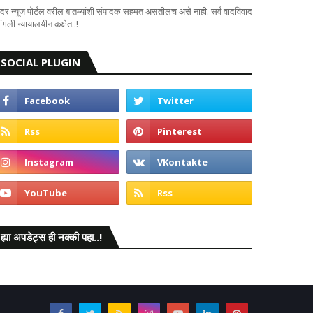
दर न्यूज पोर्टल वरील बातम्यांशी संपादक सहमत असतीलच असे नाही. सर्व वादविवाद
ंगली न्यायालयीन कक्षेत..!
SOCIAL PLUGIN
ह्या अपडेट्स ही नक्की पहा..!