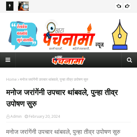
१ लाखांचा
पवित्र पोर्टलवरून शिक्षकभरतीला सुरुवात; राज्यामध्ये ३२ हजार पदांसाठी १.७० लाख
राज्
उमेदवार
पोली
Home
मनोज जरांगेंनी उपचार थांबवले, पुन्हा तीव्र उपोषण सुरु
मनोज जरांगेंनी उपचार थांबवले, पुन्हा तीव्र
उपोषण सुरु
Admin
February 20, 2024
मनोज जरांगेंनी उपचार थांबवले, पुन्हा तीव्र उपोषण सुरु