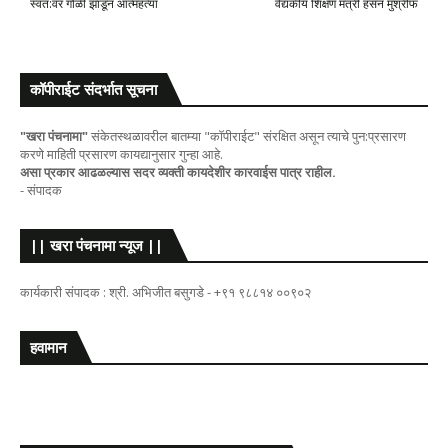
स्वत:वर गोळी झाडून आत्महत्या
वैद्यकीय शिक्षण मंत्री हसन मुश्रीफ
कॉपीराईट संदर्भात सूचना
"खरा पंचनामा"
संकेतस्थळावरील बातम्या "कॉपीराईट" संरक्षित असून त्याचे पुन:प्रसारण
करणे माहिती प्रसारण कायद्यानुसार गुन्हा आहे.
असा प्रकार आढळल्यास सदर व्यक्ती कायदेशीर कारवाईस पात्र राहील.
- संपादक
|| खरा पंचनामा न्यूज ||
कार्यकारी संपादक : श्री. अभिजीत बसुगडे - +९१ ९८८१४ ००९०२
हवामान