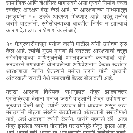
सामाजिक आणि शैक्षणिक मागासवर्ग असा प्रवर्ग निर्माण करत
स्वतंत्र आरक्षण देऊ केलं आहे. या आरक्षणाच्या माध्यमातून
मराठ्यांना १० टक्के आरक्षण मिळणार आहे. परंतु मनोज
जरांगे पाटलांनी, सगेसोयऱ्याच्या बाबतीत निर्णय न झाल्याचं
कारण देत उपचार घेणं थांबवलं आहे.
१० फेब्रुवारीपासून मनोज जरांगे पाटील यांनी उपोषण सुरु
केलं आहे. त्यांची मुख्य मागणी ही स्वतंत्र आरक्षणाची नसून
सगेसोयऱ्याच्या अधिसूचनेची अंमलबजावणी करण्याची आहे.
सरकारने मंगळवारी बोलावलेल्या अधिवेशनात केवळ स्वतंत्र
आरक्षणाचा निर्णय घेतल्याने मनोज जरांगे यांनी बुधवारी
आंतरवाली सराटी येथे समाजाची बैठक बोलावली आहे.
मराठा आरक्षण विधेयक सभागृहात मंजूर झाल्यानंतर
प्रतिक्रिया देताना मनोज जरांगे पाटलांनी तीव्र उपोषणाला
सुरुवात केली आहे. त्यांनी उपचार घेणं थांबवलं असून उद्या
मराठ्यांनी मोठ्या संख्येने बैठकीसाठी अंतरवाली सराटीमध्ये
यावं, असं आवाहन त्यांनी केलंय. जरांगे म्हणाले की, आज
मंजूर झालेला कायदा गोरगरीब मराठ्यांमुळे मंजूर झाला आहे.
असं असलं तरी आम्ही या आरक्षणाची मागणी केलेलीच नाही.