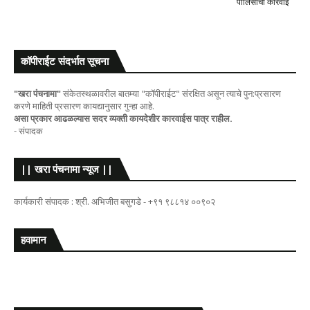
पोलिसांची कारवाई
कॉपीराईट संदर्भात सूचना
"खरा पंचनामा"
संकेतस्थळावरील बातम्या "कॉपीराईट" संरक्षित असून त्याचे पुन:प्रसारण
करणे माहिती प्रसारण कायद्यानुसार गुन्हा आहे.
असा प्रकार आढळल्यास सदर व्यक्ती कायदेशीर कारवाईस पात्र राहील.
- संपादक
|| खरा पंचनामा न्यूज ||
कार्यकारी संपादक : श्री. अभिजीत बसुगडे - +९१ ९८८१४ ००९०२
हवामान