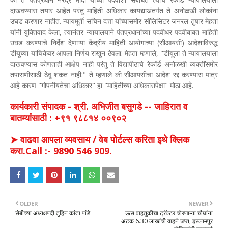
दाखवण्यास तयार आहेत परंतु माहिती अधिकार कायद्याअंतर्गत ते अनोळखी लोकांना
उघड करणार नाहीत. न्यायमूर्ती सचिन दत्ता यांच्यासमोर सॉलिसिटर जनरल तुषार मेहता
यांनी युक्तिवाद केला, त्यानंतर न्यायालयाने पंतप्रधानांच्या पदवीधर पदवीबाबत माहिती
उघड करण्याचे निर्देश देणाऱ्या केंद्रीय माहिती आयोगाच्या (सीआयसी) आदेशाविरुद्ध
डीयूच्या याचिकेवर आपला निर्णय राखून ठेवला. मेहता म्हणाले, "डीयूला ते न्यायालयाला
दाखवण्यास कोणताही आक्षेप नाही परंतु ते विद्यापीठाचे रेकॉर्ड अनोळखी व्यक्तींसमोर
तपासणीसाठी ठेवू शकत नाही." ते म्हणाले की सीआयसीचा आदेश रद्द करण्यास पात्र
आहे कारण "गोपनीयतेचा अधिकार" हा "माहितीच्या अधिकारापेक्षा" मोठा आहे.
कार्यकारी संपादक - श्री. अभिजीत बसुगडे -- जाहिरात व
बातम्यांसाठी : +९१ ९८८१४ ००९०२
➤ वाढवा आपला व्यवसाय / वेब पोर्टल्स करिता इथे क्लिक
करा.Call :- 9890 546 909.
OLDER
NEWER
सेबीच्या अध्यक्षपदी तुहिन कांता पांडे
ऊस वाहतुकीचा ट्रॅक्टर चोरणाऱ्या चौघांना
अटक 6.30 लाखांची वाहने जप्त, इस्लामपूर