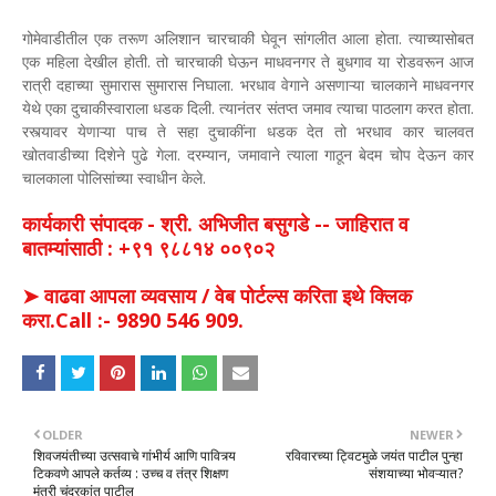
गोमेवाडीतील एक तरूण अलिशान चारचाकी घेवून सांगलीत आला होता. त्याच्यासोबत
एक महिला देखील होती. तो चारचाकी घेऊन माधवनगर ते बुधगाव या रोडवरून आज
रात्री दहाच्या सुमारास सुमारास निघाला. भरधाव वेगाने असणाऱ्या चालकाने माधवनगर
येथे एका दुचाकीस्वाराला धडक दिली. त्यानंतर संतप्त जमाव त्याचा पाठलाग करत होता.
रस्त्यावर येणाऱ्या पाच ते सहा दुचाकींना धडक देत तो भरधाव कार चालवत
खोतवाडीच्या दिशेने पुढे गेला. दरम्यान, जमावाने त्याला गाठून बेदम चोप देऊन कार
चालकाला पोलिसांच्या स्वाधीन केले.
कार्यकारी संपादक - श्री. अभिजीत बसुगडे -- जाहिरात व
बातम्यांसाठी : +९१ ९८८१४ ००९०२
➤ वाढवा आपला व्यवसाय / वेब पोर्टल्स करिता इथे क्लिक
करा.Call :- 9890 546 909.
OLDER
NEWER
शिवजयंतीच्या उत्सवाचे गांभीर्य आणि पावित्र्य
रविवारच्या ट्विटमुळे जयंत पाटील पुन्हा
टिकवणे आपले कर्तव्य : उच्च व तंत्र शिक्षण
संशयाच्या भोवऱ्यात?
मंत्री चंद्रकांत पाटील