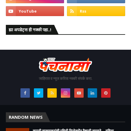
ह्या अपडेट्स ही नक्की पहा..!
जाहिरात व न्यूज करिता नक्की संपर्क करा.
RANDOM NEWS
रुपाली चाकणकरांची पहिली रिप्लेसमेंट वैशाली नागवडे... महिला