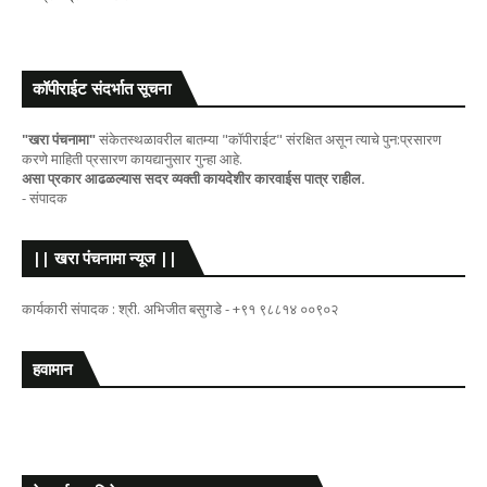
कॉपीराईट संदर्भात सूचना
"खरा पंचनामा"
संकेतस्थळावरील बातम्या "कॉपीराईट" संरक्षित असून त्याचे पुन:प्रसारण
करणे माहिती प्रसारण कायद्यानुसार गुन्हा आहे.
असा प्रकार आढळल्यास सदर व्यक्ती कायदेशीर कारवाईस पात्र राहील.
- संपादक
|| खरा पंचनामा न्यूज ||
कार्यकारी संपादक : श्री. अभिजीत बसुगडे - +९१ ९८८१४ ००९०२
हवामान