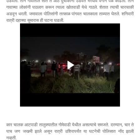
उडवला. तीन गावातील सात ते आठ दुचाकींना उडवत भरधाव वेगाने पळ काढला. तीन
गावाच्या लोकांनी पाठलाग करून त्याला खोतवाडी येथे गाठले. शेतात त्याची चारचाकी
अडवून धरली. जमावाला पोलिसांनी तत्काळ पांगवत चालकाला ताब्यात घेतले. शनिवारी
रात्री दहाच्या सुमारास ही घटना घडली.
कार चालक आटपाडी तालुक्यातील गोमेवाडी येथील असल्याचे समजते. दरम्यान, चार ते
पाच जण जखमी झाले असून रात्री उशिरापर्यंत या घटनेची पोलिसात नोंद झाली
नव्हती.