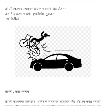
सांगली-तासगाव रस्त्यावर आलिशान कारचे हिट अँड रन
सात ते आठजण जखमी, दुचाकिंचेही नुकसान
पहा व्हिडीओ
सांगली : खरा पंचनामा
सांगली-माधवनगर रस्त्यावर अलिशान चारचाकी चालकाने हिट अँड रन करत थरकाप