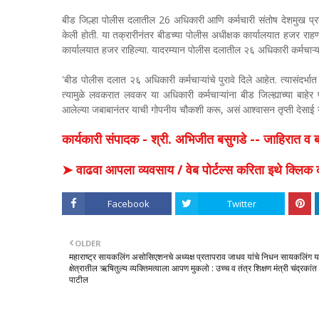
बीड जिल्हा पोलीस दलातील 26 अधिकारी आणि कर्मचारी संतोष देशमुख प्रकर
केली होती. या तक्रारीनंतर बीडच्या पोलीस अधीक्षक कार्यालयात हजर राहण
कार्यालयात हजर राहिल्या. यादरम्यान पोलीस दलातील २६ अधिकारी कर्मचाऱ्यां
'बीड पोलीस दलात २६ अधिकारी कर्मचाऱ्यांचे पुरावे दिले आहेत. त्यासंदर्भात
त्यामुळे लवकरात लवकर या अधिकारी कर्मचाऱ्यांना बीड जिल्ह्याच्या बाहे
आलेल्या जबाबानंतर याची गोपनीय चौकशी करू, असं आश्वासन तृप्ती देसाई या
कार्यकारी संपादक - श्री. अभिजीत बसुगडे -- जाहिरात 
➤ वाढवा आपला व्यवसाय / वेब पोर्टल्स करिता इथे क्ल
Facebook
Twitter
OLDER
महाराष्ट्र सायकलिंग असोसिएशनचे अध्यक्ष प्रतापराव जाधव यांचे निधन सायकलिंग य
क्षेत्रातील ऋषितुल्य व्यक्तिमत्वाला आपण मुकलो : उच्च व तंत्र शिक्षण मंत्री चंद्रकांत
पाटील