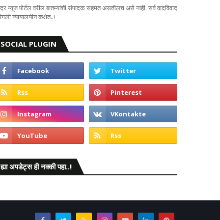
दर न्यूज पोर्टल वरील बातम्यांशी संपादक सहमत असतीलच असे नाही. सर्व वादविवाद
ंगली न्यायालयीन कक्षेत..!
SOCIAL PLUGIN
ह्या अपडेट्स ही नक्की पहा..!