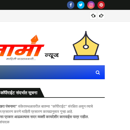
मराठा आर
कॉपीराईट संदर्भात सूचना
खरा पंचनामा"
संकेतस्थळावरील बातम्या "कॉपीराईट" संरक्षित असून त्याचे
ुन:प्रसारण करणे माहिती प्रसारण कायद्यानुसार गुन्हा आहे.
सा प्रकार आढळल्यास सदर व्यक्ती कायदेशीर कारवाईस पात्र राहील.
 संपादक