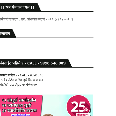
|| खरा पंचनामा न्यूज ||
ार्यकारी संपादक : श्री. अभिजीत बसुगडे - +९१ ९८८१४ ००९०२
हवामान
वेबसाईट पाहिजे ? - CALL - 9890 546 909
ेबसाईट पाहिजे ? - CALL - 9890 546
09 वेब पोर्टल करिता इथे क्लिक करून
 थेट Whats App वर मेसेज करा