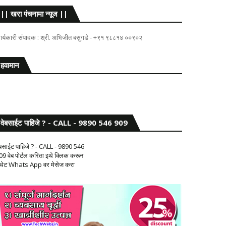
|| खरा पंचनामा न्यूज ||
ार्यकारी संपादक : श्री. अभिजीत बसुगडे - +९१ ९८८१४ ००९०२
हवामान
वेबसाईट पाहिजे ? - CALL - 9890 546 909
ेबसाईट पाहिजे ? - CALL - 9890 546
09 वेब पोर्टल करिता इथे क्लिक करून
 थेट Whats App वर मेसेज करा