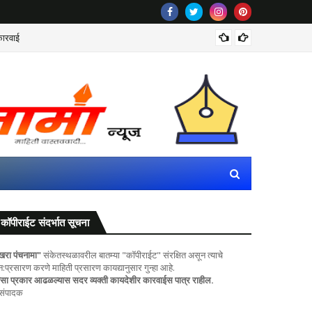
कारवाई
पिंपरी-चि
कॉपीराईट संदर्भात सूचना
खरा पंचनामा"
संकेतस्थळावरील बातम्या "कॉपीराईट" संरक्षित असून त्याचे
ुन:प्रसारण करणे माहिती प्रसारण कायद्यानुसार गुन्हा आहे.
सा प्रकार आढळल्यास सदर व्यक्ती कायदेशीर कारवाईस पात्र राहील.
 संपादक