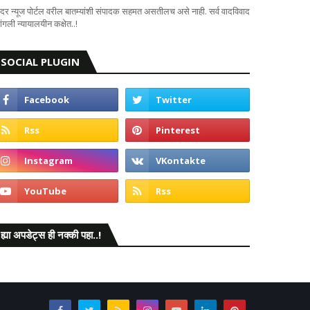
दर न्यूज पोर्टल वरील बातम्यांशी संपादक सहमत असतीलच असे नाही. सर्व वादविवाद
ंगली न्यायालयीन कक्षेत..!
SOCIAL PLUGIN
ह्या अपडेट्स ही नक्की पहा..!