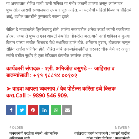
या अपघातात रोहित याची पत्नी शमिका या गंभीर जखमी झाल्या असून त्यांच्यावर
पुण्यातील खासगी रुग्णालयात उपचार सुरू आहेत. या घटनेची माहिती मिळताच रोहितचे
आई, वडील तातडीने पुण्याकडे रवाना झाले.
रोहित हे नावाजलेले क्रिकेटपटू होते. शालेय स्तरावरील अनेक स्पर्धा त्यांनी गजविल्या
होत्या. सध्या ते पुण्यात एका आयटी कंपनीत नोकरीस असल्याने पत्नी शमिका व मुलगा
विहान यांच्या समवेत चिंचवड येथे स्थायिक झाले होते. अतिशय हुशार, होतकरू म्हणून
रोहित सर्वांना परिचित होते. रोहित यांचे उजळाईवाडीतील सरकार चौक येथे घर असून
त्यांचे वडील सुधीर हे एका मेडिकल कंपनीत कार्यरत आहेत.
कार्यकारी संपादक - श्री. अभिजीत बसुगडे -- जाहिरात व
बातम्यांसाठी : +९१ ९८८१४ ००९०२
➤ वाढवा आपला व्यवसाय / वेब पोर्टल्स करिता इथे क्लिक
करा.Call :- 9890 546 909.
OLDER
NEWER
जनगणनेची प्रतीक्षा संपली, औपचारिक
वसंतदादा घराणे भाजपमध्ये : जयश्री पाटील
अधिसूचना जारी
यांचा प्रवेश निश्चित : पालकमंत्री