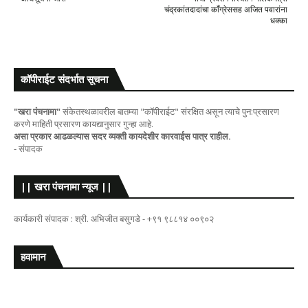
चंद्रकांतदादांचा काँग्रेससह अजित पवारांना
धक्का
कॉपीराईट संदर्भात सूचना
"खरा पंचनामा"
संकेतस्थळावरील बातम्या "कॉपीराईट" संरक्षित असून त्याचे पुन:प्रसारण
करणे माहिती प्रसारण कायद्यानुसार गुन्हा आहे.
असा प्रकार आढळल्यास सदर व्यक्ती कायदेशीर कारवाईस पात्र राहील.
- संपादक
|| खरा पंचनामा न्यूज ||
कार्यकारी संपादक : श्री. अभिजीत बसुगडे - +९१ ९८८१४ ००९०२
हवामान