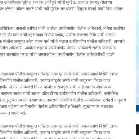
 उपअधिक्षक सुनिल रामदास लाहिगुडे यांची मुंबईत, ठाण्यात रायगड-रोहाच्या
 प्रेरणा जीवन कट्टे यांची नवी मुंबईत तर बजरंग हिंदूराव देसाई यांची मिरा-भाईंदर-
ड, शशिकिरण बाबासो काशिद यांची अकोला उपविभागीय पोलीस अधिकारी, मनिषा सदाशिव
शंकरलाल जैस्वाल यांची दहशतवाद विरोधी पथक, अजीत राजाराम टिके यांची सातारा
क पोलीस आयुक्त उमेश शंकर माने यांची भंडारा उपविभागीय पोलीस अधिकारी, ठाण्याचे
 पोलीस अधिकारी, अकोला शहराचे उपविभागीय पोलीस अधिकारी सतीश संजयराव
धवराव रावसाहेब गरुड यांची अमरावतीच्या उपविभागीय पोलीस अधिकारीपदी बदली
 सहाय्यक पोलीस आयुक्त मच्छिंद्र रामचंद्र खाडे यांची अमलीपदार्थ विरोधी टास्क
विभागीय पोलीस अधिकारी, प्रशांत पांडुरंग संपते यांची लातूरच्या जिल्हा जात
ागीय पोलीस अधिकारी निरज बाजीराव राजगुरु यांची अहिल्यानगर-शेवगावच्या
ारायण सावंत यांची सातरा-दहिवडीच्या उपविभागीय पोलीस अधिकारी, समीरसिंध
ीचे अनुसूचित जमाती प्रमाणपत्र तपासणी समितीचे पोलीस उपअधिक्षक श्रीहरी भानुदास
 सातारा-वाईच्या उपविभागीय पोलीस अधिकारीपदीअधिकारी, बुलढाण्याचे माधवराव
करण्यात आली आहे.
 सहाय्यक पोलीस आयुक्त मच्छिंद्र रामचंद्र खाडे यांची अमलीपदार्थ विरोधी टास्क
विभागीय पोलीस अधिकारी, प्रशांत पांडुरंग संपते यांची लातूरच्या जिल्हा जात
ागीय पोलीस अधिकारी निरज बाजीराव राजगुरु यांची अहिल्यानगर-शेवगावच्या