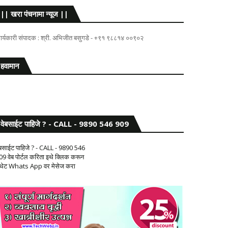
|| खरा पंचनामा न्यूज ||
ार्यकारी संपादक : श्री. अभिजीत बसुगडे - +९१ ९८८१४ ००९०२
हवामान
वेबसाईट पाहिजे ? - CALL - 9890 546 909
ेबसाईट पाहिजे ? - CALL - 9890 546
09 वेब पोर्टल करिता इथे क्लिक करून
 थेट Whats App वर मेसेज करा