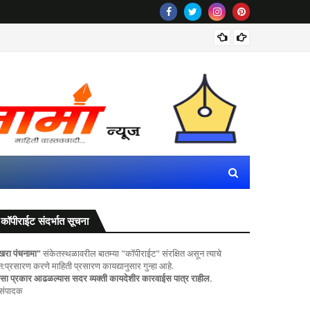
ठाकरेंच्
कॉपीराईट संदर्भात सूचना
खरा पंचनामा"
संकेतस्थळावरील बातम्या "कॉपीराईट" संरक्षित असून त्याचे
ुन:प्रसारण करणे माहिती प्रसारण कायद्यानुसार गुन्हा आहे.
सा प्रकार आढळल्यास सदर व्यक्ती कायदेशीर कारवाईस पात्र राहील.
 संपादक