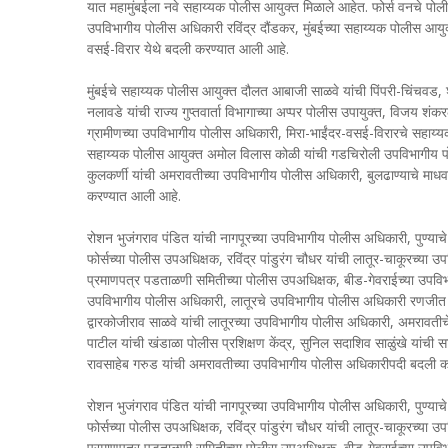
यात महामुंबईला नवे सहाय्यक पोलीस आयुक्त मिळाले आहेत. फोर्स वनचे पोलीस
उपविभागीय पोलीस अधिकारी रविंद्र दौंडकर, मुंबईच्या सहाय्यक पोलीस आयुक्त
वसई-विरार येथे बदली करण्यात आली आहे.
मुंबईचे सहाय्यक पोलीस आयुक्त दौलत आबाजी साळवे यांची पिंपरी-चिंचव
नलावडे यांची राज्य गुप्तवार्ता विभागाच्या अप्पर पोलीस उपायुक्त, विजय 
ग्रामीणच्या उपविभागीय पोलीस अधिकारी, मिरा-भाईंदर-वसई-विरारचे सहाय्य
सहाय्यक पोलीस आयुक्त अमोल विलास कोळी यांची गडचिरोली उपविभागीय
कुलकर्णी यांची अमरावतीच्या उपविभागीय पोलीस अधिकारी, बुलढाण्याचे मा
करण्यात आली आहे.
रोशन भुजंगराव पंडित यांची नागपूरच्या उपविभागीय पोलीस अधिकारी, पुण्याचे
फोर्सच्या पोलीस उपअधिक्षक, रविंद्र पांडुरंग चौधर यांची लातूर-चाकूरच्या उप
प्रमाणपत्र पडताळणी समितीच्या पोलीस उपअधिक्षक, बीड-गेवराईच्या उपविभ
उपविभागीय पोलीस अधिकारी, लातूरचे उपविभागीय पोलीस अधिकारी रणजीत न
द्वारकोजीराव साळवे यांची लातूरच्या उपविभागीय पोलीस अधिकारी, अमरावत
पाटील यांची खंडाळा पोलीस प्रशिक्षण केंद्र, सुनिल सदाशिव साळुंखे यांची
रावसाहेब गरुड यांची अमरावतीच्या उपविभागीय पोलीस अधिकारीपदी बदली 
रोशन भुजंगराव पंडित यांची नागपूरच्या उपविभागीय पोलीस अधिकारी, पुण्याचे
फोर्सच्या पोलीस उपअधिक्षक, रविंद्र पांडुरंग चौधर यांची लातूर-चाकूरच्या उप
प्रमाणपत्र पडताळणी समितीच्या पोलीस उपअधिक्षक, बीड-गेवराईच्या उपविभ