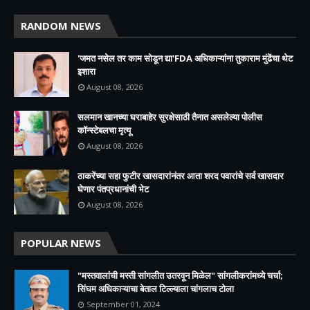
RANDOM NEWS
'जमत नसेल तर काम सोडून द्या'FDA अधिकाऱ्यांना तुकाराम मुंढेंचा थेट
इशारा
August 08, 2026
सलमान खानच्या घराबाहेर सुरक्षेसाठी तैनात असलेल्या पोलीस
कॉन्स्टेबलचा मृत्यू
August 08, 2026
ठाकरेंच्या सहा फुटीर खासदारांनंतर आता शरद पवारांचे सर्व खासदार
घेणार पंतप्रधानांची भेट
August 08, 2026
POPULAR NEWS
"मस्तवालांची मस्ती सांगलीत उतरवून मिळेल" सांगलीकरांमध्ये चर्चा;
सिंघम अधिकाऱ्याचा बेताल टिल्ल्याला चांगलाच टोला
September 01, 2024