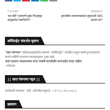
OLDER
NEWER
'मत चोरी' प्रकरणी मुख्य निवडणूक
ड्रायव्हिंग लायसन्सबाबत तुम्हालाही SMS
आयुक्तांवर महाभियोग?
आलाय का?
कॉपीराईट संदर्भात सूचना
"खरा पंचनामा"
संकेतस्थळावरील बातम्या "कॉपीराईट" संरक्षित असून त्याचे पुन:प्रसारण
करणे माहिती प्रसारण कायद्यानुसार गुन्हा आहे.
असा प्रकार आढळल्यास सदर व्यक्ती कायदेशीर कारवाईस पात्र राहील.
- संपादक
|| खरा पंचनामा न्यूज ||
कार्यकारी संपादक : श्री. अभिजीत बसुगडे - +९१ ९८८१४ ००९०२
हवामान