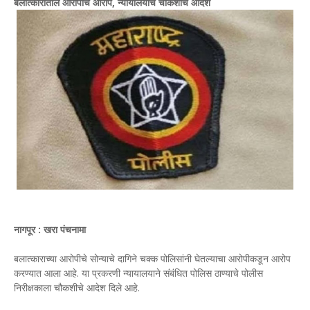
बलात्कारातील आरोपीचे आरोप, न्यायालयाचे चौकशीचे आदेश
नागपूर : खरा पंचनामा
बलात्काराच्या आरोपीचे सोन्याचे दागिने चक्क पोलिसांनी घेतल्याचा आरोपीकडून आरोप
करण्यात आला आहे. या प्रकरणी न्यायालयाने संबंधित पोलिस ठाण्याचे पोलीस
निरीक्षकाला चौकशीचे आदेश दिले आहे.