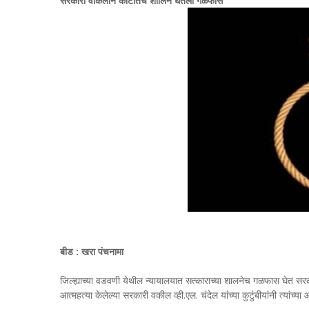
सरकारी वकिलाने कोर्टातच शालिने घेतला गळफास
बीड : खरा पंचनामा
जिल्ह्याच्या वडवणी येथील न्यायालयात सत्काराच्या शालनेच गळफास घेत 
आत्महत्या केलेल्या सरकारी वकील व्ही.एल. चंदेल यांच्या कुटुंबीयांनी त्यांच