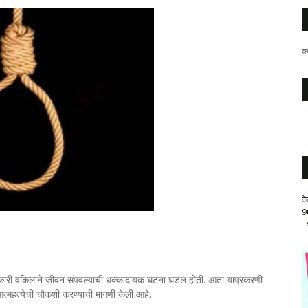
क
व
9
-
सरकारी वकिलाने जीवन संपवल्याची धक्कादायक घटना घडल होती. आता याप्रकरणी
्या आत्महत्येची चौकशी करण्याची मागणी केली आहे.