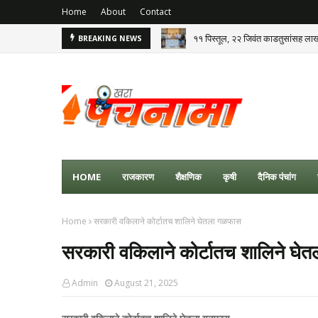
Home
About
Contact
११ पिस्तूल, २२ जिवंत काडतुसांसह लाखो 
BREAKING NEWS
HOME
राजकारण
शैक्षणिक
कृषी
दैनिक पंचांग
Home
सरकारी वकिलाने कोर्टातच शालिने घेतला गळफास
सरकारी वकिलाने कोर्टातच शालिने घे
Admin
August 21, 2025