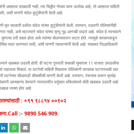
 पोलिसांनी आम्हाला दाखवली नाही. त्या चिठ्ठीत नेमका काय उल्लेख आहे, तो आम्हाला माहिती
ी, अशी मागणी चंदेल कुटुंबीयांनी केली आहे.
 मृत सरकारी वकील चंदेल यांच्या कुटुंबीयांनी केली. दरम्यान, वडवणी पोलिसांनीही
येणार नाही, असे म्हटल्याने चंदेल यांच्या मृत्यू गूढ आणखी वाढले आहे. चंदेल हे स्वभावाने
ुणाचा तरी दबाव होता असे त्यांच्या बोलण्यावरून वाटत होते. त्यामुळे सरकारकडून
आर्थिक मदत करण्यात यावी, अशी मागणी गावकऱ्यांनी केली आहे. याबाबत जिल्हाधिकारी
 केल्याने खळबळ उडाली होती. ही घटना गुरुवारी सकाळी सुमारास 11 वाजता उघडकीस
ाचे पाहायला मिळालं. या घटनेची माहिती मिळताच पोलिसांनी तात्काळ घटनास्थळी धाव
यांनी घटनेच्या सीआयडी चौकशीची मागणी केली आहे. दरम्यान, पंचनामा करून मृतदेह
ाणी आत्महत्या केल्याने न्यायालयीन वर्तुळात वकिलांमध्ये मोठी खळबळ उडाली आहे.
र हळहळ व्यक्त होत आहे.
व बातम्यांसाठी : +९१ ९८८१४ ००९०२
िक करा.Call :- 9890 546 909.