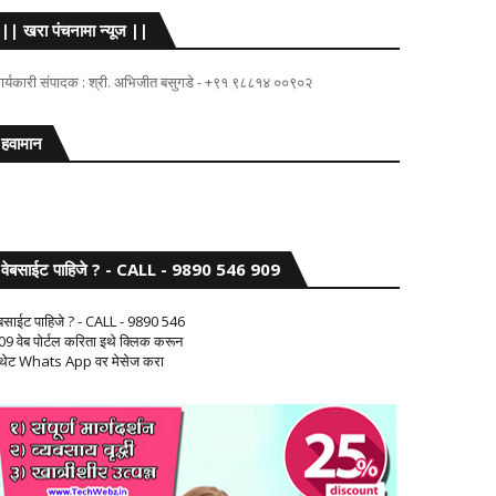
|| खरा पंचनामा न्यूज ||
ार्यकारी संपादक : श्री. अभिजीत बसुगडे - +९१ ९८८१४ ००९०२
हवामान
वेबसाईट पाहिजे ? - CALL - 9890 546 909
ेबसाईट पाहिजे ? - CALL - 9890 546
09 वेब पोर्टल करिता इथे क्लिक करून
 थेट Whats App वर मेसेज करा