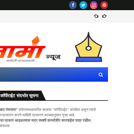
सांगलीत 
कॉपीराईट संदर्भात सूचना
खरा पंचनामा"
संकेतस्थळावरील बातम्या "कॉपीराईट" संरक्षित असून त्याचे
ुन:प्रसारण करणे माहिती प्रसारण कायद्यानुसार गुन्हा आहे.
सा प्रकार आढळल्यास सदर व्यक्ती कायदेशीर कारवाईस पात्र राहील.
 संपादक