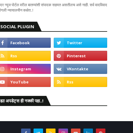
दर न्यूज पोर्टल वरील बातम्यांशी संपादक सहमत असतीलच असे नाही. सर्व वादविवाद
ंगली न्यायालयीन कक्षेत..!
SOCIAL PLUGIN
ह्या अपडेट्स ही नक्की पहा..!