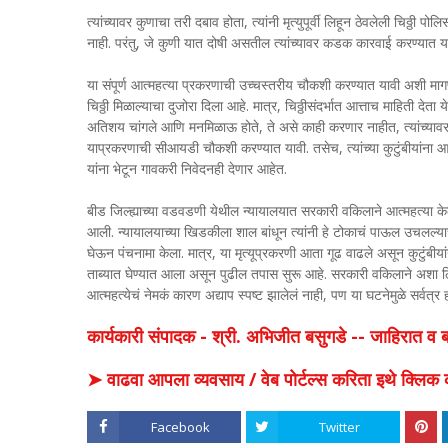
त्यांच्यावर कुणाचा तरी दबाव होता, त्यांनी मृत्युपूर्वी लिहून ठेवलेली चिठ्ठी
नाही. परंतु, जे कुणी यात दोषी असतील त्यांच्यावर कडक कारवाई करण्यात याव
या संपूर्ण आत्महत्या प्रकरणाची उच्चस्तरीय चौकशी करण्यात यावी अशी मागणी
चिठ्ठी मिळाल्याचा दुजोरा दिला आहे. मात्र, चिठ्ठीसंदर्भात आत्ताच माहिती देता 
अतिशय चांगले आणि मनमिळाऊ होते, ते असे काही करणार नाहीत, त्यांच्यावर क
याप्रकरणाची सीआयडी चौकशी करण्यात यावी. तसेच, त्यांच्या कुटुंबीयांना 
यांना भेटून गावकरी निवेदनही देणार आहेत.
बीड जिल्ह्याच्या वडवडणी येथील न्यायालयात सरकारी वकिलाने आत्महत्या
आली. न्यायालयाच्या खिडकीला शाल बांधून त्यांनी हे टोकाचं पाऊल उचलल्य
घेऊन पंचनामा केला. मात्र, या मृत्यूप्रकरणी आता गूढ वाढले असून कुटुंबी
ताब्यात घेण्यात आला असून पुढील तपास सुरू आहे. सरकारी वकिलाने अशा ठिक
आत्महत्येचं नेमकं कारण अद्याप स्पष्ट झालेलं नाही, पण या घटनेमुळे सर्वत्
कार्यकारी संपादक - श्री. अभिजीत बसुगडे -- जाहिरात 
➤ वाढवा आपला व्यवसाय / वेब पोर्टल्स करिता इथे क्ल
Facebook
Twitter