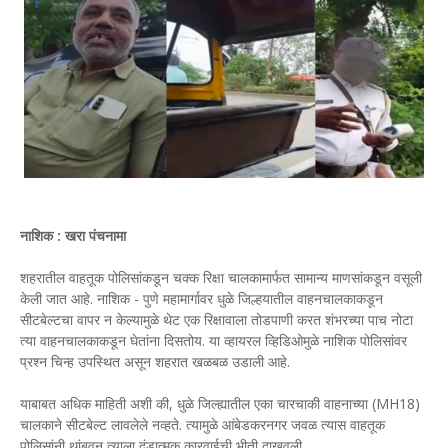
नाशिक : खरा पंचनामा
शहरातील वाहतूक पोलिसांकडून चक्क रिक्षा चालकामार्फत सामान्य माणसांकडून वसूली
केली जात आहे. नाशिक - पुणे महामार्गावर धुळे जिल्हयातील वाहनचालकाकडून
सीटबेल्टचा वापर न केल्यामुळे थेट एक रिक्षावाला तोडपाणी करत शंभरच्या पाच नोटा
त्या वाहनचालकाकडून घेतांना दिसतोय. या व्हायरल व्हिडिओमुळे नाशिक पोलिसांवर
प्रश्न चिन्ह उपस्थित असून शहरात खळबळ उडाली आहे.
याबाबत अधिक माहिती अशी की, धुळे जिल्ह्यातील एका चारचाकी वाहनाच्या (MH18)
चालकाने सीटबेल्ट लावलेले नव्हते. त्यामुळे आंबेडकरनगर जवळ त्यास वाहतूक
पोलिसांनी थांबवून त्याला दंडात्मक कारवाईची भीती दाखवली.