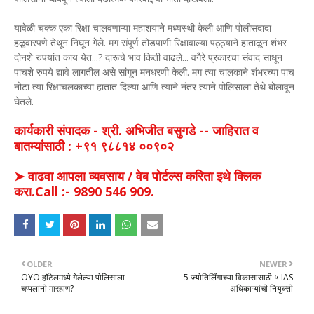
यावेळी चक्क एका रिक्षा चालवणाऱ्या महाशयाने मध्यस्थी केली आणि पोलीसदादा
हळुवारपणे तेथून निघून गेले. मग संपूर्ण तोडपाणी रिक्षावाल्या पठ्ठ्याने हाताळून शंभर
दोनशे रुपयांत काय येत...? दारूचे भाव किती वाढले... वगैरे प्रकारचा संवाद साधून
पाचशे रुपये द्यावे लागतील असे सांगून मनधरणी केली. मग त्या चालकाने शंभरच्या पाच
नोटा त्या रिक्षाचलकाच्या हातात दिल्या आणि त्याने नंतर त्याने पोलिसाला तेथे बोलावून
घेतले.
कार्यकारी संपादक - श्री. अभिजीत बसुगडे -- जाहिरात व
बातम्यांसाठी : +९१ ९८८१४ ००९०२
➤ वाढवा आपला व्यवसाय / वेब पोर्टल्स करिता इथे क्लिक
करा.Call :- 9890 546 909.
OLDER
NEWER
OYO हॉटेलमध्ये गेलेल्या पोलिसाला
5 ज्योतिर्लिंगाच्या विकासासाठी ५ IAS
चप्पलांनी मारहाण?
अधिकाऱ्यांची नियुक्ती