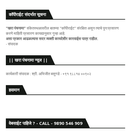
कॉपीराईट संदर्भात सूचना
"खरा पंचनामा"
संकेतस्थळावरील बातम्या "कॉपीराईट" संरक्षित असून त्याचे पुन:प्रसारण
करणे माहिती प्रसारण कायद्यानुसार गुन्हा आहे.
असा प्रकार आढळल्यास सदर व्यक्ती कायदेशीर कारवाईस पात्र राहील.
- संपादक
|| खरा पंचनामा न्यूज ||
कार्यकारी संपादक : श्री. अभिजीत बसुगडे - +९१ ९८८१४ ००९०२
हवामान
वेबसाईट पाहिजे ? - CALL - 9890 546 909