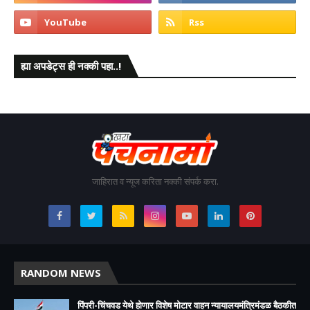
ह्या अपडेट्स ही नक्की पहा..!
जाहिरात व न्यूज करिता नक्की संपर्क करा.
RANDOM NEWS
पिंपरी-चिंचवड येथे होणार विशेष मोटार वाहन न्यायालयमंत्रिमंडळ बैठकीत