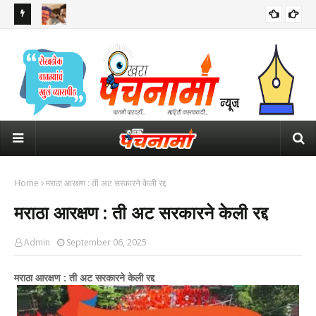
 सर्वात मोठे
माजी उपमुख्यमंत्री उदयनिधी स्टॅलिन यांना अटक; तामिळनाडूच्या राजकारणात
पोल
खळबळ
Home
मराठा आरक्षण : ती अट सरकारने केली रद्द
मराठा आरक्षण : ती अट सरकारने केली रद्द
Admin
September 06, 2025
मराठा आरक्षण : ती अट सरकारने केली रद्द