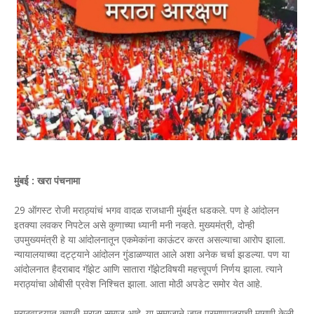
मुंबई : खरा पंचनामा
29 ऑगस्ट रोजी मराठ्यांचं भगव वादळ राजधानी मुंबईत धडकले. पण हे आंदोलन
इतक्या लवकर निपटेल असे कुणाच्या ध्यानी मनी नव्हते. मुख्यमंत्री, दोन्ही
उपमुख्यमंत्री हे या आंदोलनातून एकमेकांना काऊंटर करत असल्याचा आरोप झाला.
न्यायालयाच्या दट्ट्याने आंदोलन गुंडाळण्यात आले अशा अनेक चर्चा झडल्या. पण या
आंदोलनात हैदराबाद गॅझेट आणि सातारा गॅझेटविषयी महत्त्वूपर्ण निर्णय झाला. त्याने
मराठ्यांचा ओबीसी प्रवेश निश्चित झाला. आता मोठी अपडेट समोर येत आहे.
मराठवाड्यात कुणबी-मराठा समाज आहे. या समाजाने जात प्रमाणपत्राची मागणी केली