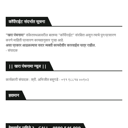
कॉपीराईट संदर्भात सूचना
"खरा पंचनामा"
संकेतस्थळावरील बातम्या "कॉपीराईट" संरक्षित असून त्याचे पुन:प्रसारण
करणे माहिती प्रसारण कायद्यानुसार गुन्हा आहे.
असा प्रकार आढळल्यास सदर व्यक्ती कायदेशीर कारवाईस पात्र राहील.
- संपादक
|| खरा पंचनामा न्यूज ||
कार्यकारी संपादक : श्री. अभिजीत बसुगडे - +९१ ९८८१४ ००९०२
हवामान
वेबसाईट पाहिजे ? - CALL - 9890 546 909