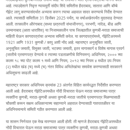
आहे. त्याउद्देशाने निवृत्त न्यायमूर्ती संदीप शिंदे समितीस हैदराबाद, सातारा आणि बॉम्बे
गॅझेट लागू करण्यासंदर्भात अभ्यास करुन त्याचा अहवाल सादर करण्याचे निर्देश देण्यात
आले. त्यासाठी समितीला 31 डिसेंबर 2025 पर्यंत, या वर्षाअखेरपर्यंत मुदतवाढ देण्यात
आली. तत्कालीन औरंगाबाद (सध्या छत्रपती संभाजीनगर), परभणी, नांदेड, बीड आणि
उस्मानाबाद (आता धाराशिव) या निजामकालीन पाच जिल्ह्यातील कुणबी-मराठा समाजाची
माहिती घेऊन कागदपत्रांचा अभ्यास समिती करेल. या कागदपत्रांमध्ये, गॅझेटिअरमध्ये
1921 आणि 1931 कुणबी / कापू अशी नोंद आहे. महाराष्ट्र अनुसूचित जाती,
अनुसूचित जमाती, विमुक्त जाती, भटक्या जमाती, इतर मागासवर्ग व विशेष मागास प्रवर्ग
(जातीचे प्रमाणपत्र देण्याचे व त्याच्या पडताळणीचे विनियमन) अधिनियम, २००० च्या
कलम १८ च्या पोट कलम १ मध्ये आणि नियम, २०१२ च्या नियम ४ मधील उप-नियम
(२) मधील खंड (च) मध्ये (च) नंतर विविध अभिलेखांचा समावेश करण्यासाठी सरकारने
अधिसूचना काढली आहे.
महाराष्ट्र सरकार अधिनियम क्रमांक 23 अंतर्गत विहित कार्यपद्धत निर्देशीत करण्यात
आली आहे. हैदराबाद गॅझेटिअरमधील नोंदी विचारात घेऊन मराठा समाजाच्या पात्र
व्यक्तींना कुणबी, मराठा-कुणबी अथवा कुणबी-मराठा जातीचे प्रमाणपत्र मिळण्यासाठी
चौकशी करून सक्षम अधिकाऱ्याच्य सहाय्याने अहवाल देण्यासाठी गावपातळीवर या
अधिनियमान्वये समिती गठीत करण्यात आली आहे.
या शासन निर्णयात एक मेख मारण्यात आली होती. ती म्हणजे हैदराबाद गॅझेटिअरमधील
नोंदी विचारात घेऊन मराठा समाजाच्या पात्र व्यक्तींना कुणबी, मराठा-कुणबी अथवा