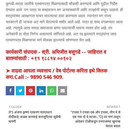
कुणबी-मराठा जातीचे प्रमाणपत्र मिळण्यासाठी चौकशी करण्याचे आणि पुढील निर्देश
देण्यात आले. पण पात्र या शब्दावरून मग अभ्यासकांनी आणि तज्ज्ञांनी काहूर उठवले. ही
मराठ्यांच्या आरक्षणात पाचर मारल्याचा दावा करण्यात आला. त्यानंतर मग राज्य
सरकारने ही जाचक अट मागे घेतल्याचे समोर आले आहे. पात्र हा शब्द वगळण्यात आला
आहे. त्यामुळे आता मराठा समाजाला बाप्पा पावल्याची भावना व्यक्त होत आहे. तर
अनेकांनी हा मोठा निर्णय असल्याचे सांगितले आहे. अट रद्द झाल्याने मराठ्यांना जात
प्रमाणपत्र मिळण्याचा मार्ग मोकळा झाल्याचे सांगण्यात येत आहे.
कार्यकारी संपादक - श्री. अभिजीत बसुगडे -- जाहिरात व
बातम्यांसाठी : +९१ ९८८१४ ००९०२
➤ वाढवा आपला व्यवसाय / वेब पोर्टल्स करिता इथे क्लिक
करा.Call :- 9890 546 909.
OLDER
NEWER
IPS अंजना कृष्णा प्रकरण पंतप्रधान
"टपका रे टपका एक और टपका, तीन मे से
मोदींकडे; कडक कारवाई करासुप्रिया सुळेंची
एक गया दो ये मटका.."DJ वर गाणं लावून
मागणी
आंदेकर टोळीकडून वनराजच्या खुनाचा
घेतला बदला