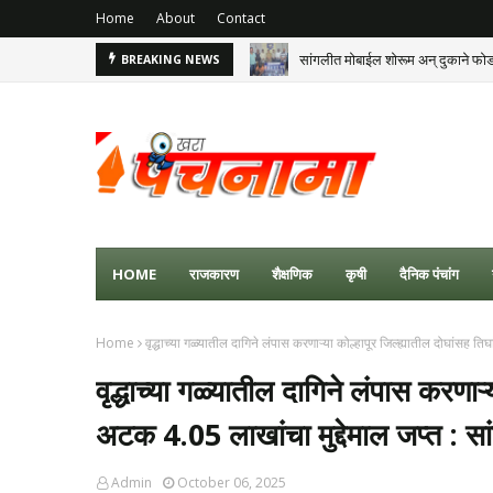
Home
About
Contact
सांगलीत मोबाईल शोरूम अन् दुकाने फो
BREAKING NEWS
HOME
राजकारण
शैक्षणिक
कृषी
दैनिक पंचांग
Home
वृद्धाच्या गळ्यातील दागिने लंपास करणाऱ्या कोल्हापूर जिल्ह्यातील दोघांसह 
वृद्धाच्या गळ्यातील दागिने लंपास करणाऱ्
अटक 4.05 लाखांचा मुद्देमाल जप्त : 
Admin
October 06, 2025