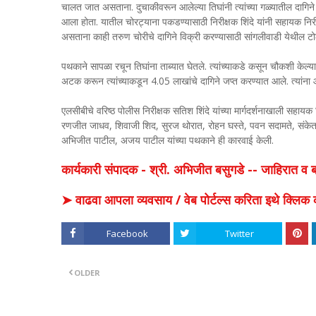
चालत जात असताना. दुचाकीवरून आलेल्या तिघांनी त्यांच्या गळ्यातील दागिने
आला होता. यातील चोरट्याना पकडण्यासाठी निरीक्षक शिंदे यांनी सहायक न
असताना काही तरुण चोरीचे दागिने विक्री करण्यासाठी सांगलीवाडी येथील ट
पथकाने सापळा रचून तिघांना ताब्यात घेतले. त्यांच्याकडे कसून चौकशी केल्यावर 
अटक करून त्यांच्याकडून 4.05 लाखांचे दागिने जप्त करण्यात आले. त्यांना आष
एलसीबीचे वरिष्ठ पोलीस निरीक्षक सतिश शिंदे यांच्या मार्गदर्शनाखाली सहा
रणजीत जाधव, शिवाजी शिद, सुरज थोरात, रोहन घस्ते, पवन सदामते, सं
अभिजीत पाटील, अजय पाटील यांच्या पथकाने ही कारवाई केली.
कार्यकारी संपादक - श्री. अभिजीत बसुगडे -- जाहिरात 
➤ वाढवा आपला व्यवसाय / वेब पोर्टल्स करिता इथे क्ल
Facebook
Twitter
OLDER