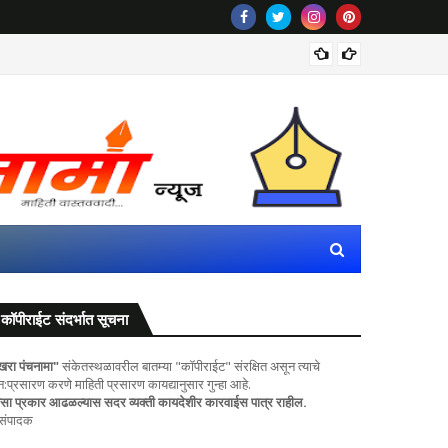
पवित्र प
कॉपीराईट संदर्भात सूचना
खरा पंचनामा"
संकेतस्थळावरील बातम्या "कॉपीराईट" संरक्षित असून त्याचे
ुन:प्रसारण करणे माहिती प्रसारण कायद्यानुसार गुन्हा आहे.
सा प्रकार आढळल्यास सदर व्यक्ती कायदेशीर कारवाईस पात्र राहील.
 संपादक