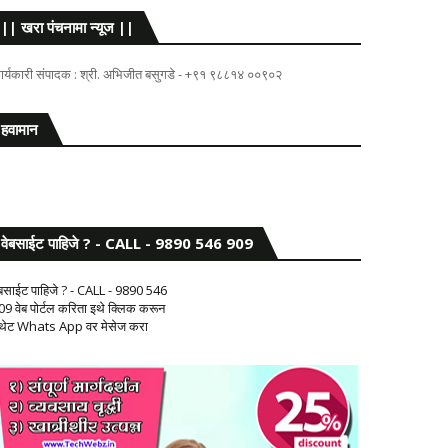
|| खरा पंचनामा न्यूज ||
ार्यकारी संपादक : श्री. अभिजीत बसुगडे - +९१ ९८८१४ ००९०२
हवामान
वेबसाईट पाहिजे ? - CALL - 9890 546 909
ेबसाईट पाहिजे ? - CALL - 9890 546
09 वेब पोर्टल करिता इथे क्लिक करून
 थेट Whats App वर मेसेज करा