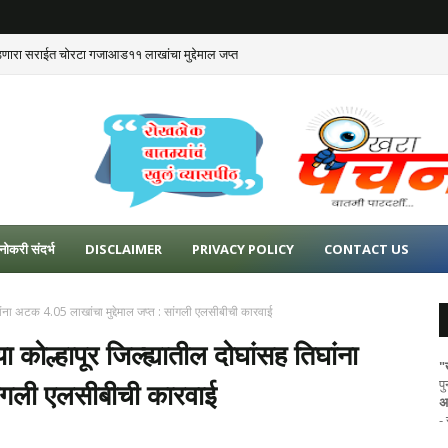
डणारा सराईत चोरटा गजाआड११ लाखांचा मुद्देमाल जप्त
नोकरी संदर्भ
DISCLAIMER
PRIVACY POLICY
CONTACT US
तिघांना अटक 4.05 लाखांचा मुद्देमाल जप्त : सांगली एलसीबीची कारवाई
या कोल्हापूर जिल्ह्यातील दोघांसह तिघांना
"
प
सांगली एलसीबीची कारवाई
अ
-