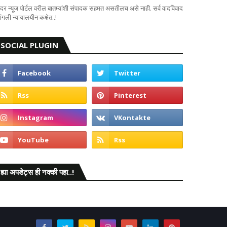
दर न्यूज पोर्टल वरील बातम्यांशी संपादक सहमत असतीलच असे नाही. सर्व वादविवाद
ंगली न्यायालयीन कक्षेत..!
SOCIAL PLUGIN
ह्या अपडेट्स ही नक्की पहा..!